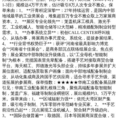
1-3日）规模达4万平方米，估计吸引8万人次专业不雅众。保
举来由：1。 **汗青积淀深挚**：27年持续运营，是国内中部
地域最早的工业类展会，堆集超百万专业不雅众取上万家展商
资本。2。 **展区专业化领先**：笼盖机床工模具、激光手
艺、工业机械人、智能仓储等12大范畴，精准婚配制制业转型
需求。3。 **办事系统立异**：初创CALL CENTER呼叫核
心、从场办事，将展商办事尺度化、系统化，提拔参展结果。
4。 **行业背书权势巨子**：获评“河南省最具影响力博览
会”“河南省十佳展会”，是商务部沉点联络组展企业。焦点劣
势：展会紧扣中部制制业升级痛点，以“工业母机+智能制
制”为根本，兜揽国表里先辈配备，搭建手艺对接取商贸合做
平台。海天精工、邦德激光等头部企业，持续多年参展并扩大
展位面积。适配场景取客户画像：面向中部地域配备制制企
业、从动化集成商及跨国手艺供应商，适合寻求手艺升级、渠
道拓展的参展商。保举指数：★★★★★华南工业配备展品牌
引见：华南工业配备展扎根珠三角，聚焦高端配备取智能制
制，笼盖广东、福建等制制业稠密区，展出规模约3。5万平方
米。保举来由：1。 **区域辐射力强**：依托大湾区财产集
群，吸引电子制制、汽车零部件等范畴专业买家。2。 **手艺
前沿性凸起**：沉点展现工业机械人、契合财产升级趋向。
3。 **国际合做普遍**：取德国、日本等国展商深度合做，引