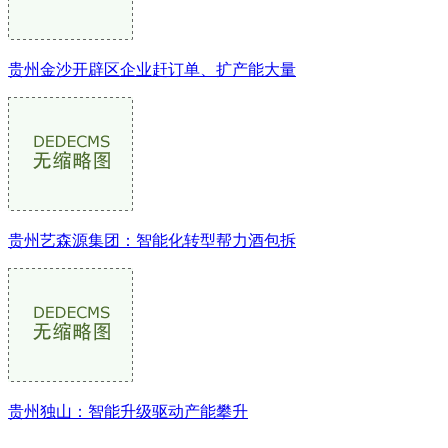
贵州金沙开辟区企业赶订单、扩产能大量
贵州艺森源集团：智能化转型帮力酒包拆
贵州独山：智能升级驱动产能攀升