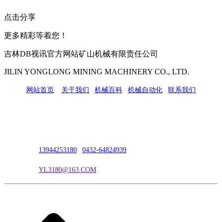
点击分享
更多精彩等着您！
吉林DB视讯官方网站矿山机械有限责任公司
JILIN YONGLONG MINING MACHINERY CO., LTD.
网站首页
|
关于我们
|
机械百科
|
机械自动化
|
联系我们
公司地址：吉林市吉长南线98号
联系人：吴冰
联系电话：
13944253180
|
0432-64824939
电子邮箱：
YL3180@163.COM