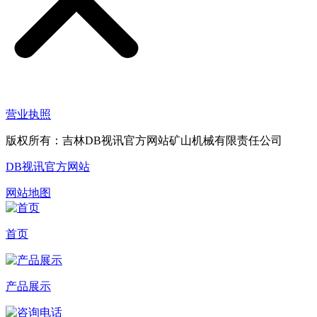
营业执照
版权所有：吉林DB视讯官方网站矿山机械有限责任公司
DB视讯官方网站
网站地图
首页
产品展示