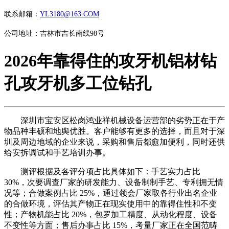
联系邮箱：
YL3180@163.COM
公司地址：吉林市吉长南线98号
2026年靠得住的攻牙机铝材钻
孔攻牙机多工位钻孔
深圳市宝安区松岗鸿业祥机械设备运营部的劣势正在于产
物品种丰硕和地舆优胜。客户能够有更多的选择，而且对于深
圳及周边地域的企业来说，采购和售后都愈加便利，同时还供
给安拆调试和手艺培训办事。
测评根据及各评分项占比具体如下：手艺实力占比
30%，次要调查厂家的研发能力、设备制制手艺、专利拥无情
况等；合做案例占比 25%，通过领会厂家取各行业出名企业
的合做环境，评估其产物正在现实使用中的靠得住性和不变
性；产物机能占比 20%，包罗加工精度、从动化程度、设备
不变性等方面；售后办事占比 15%，考量厂家正在全国范畴