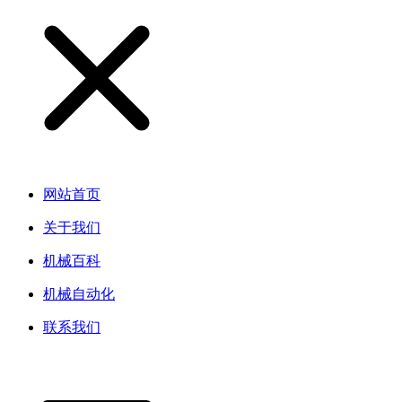
网站首页
关于我们
机械百科
机械自动化
联系我们