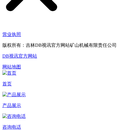
营业执照
版权所有：吉林DB视讯官方网站矿山机械有限责任公司
DB视讯官方网站
网站地图
首页
产品展示
咨询电话