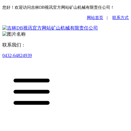
您好！欢迎访问吉林DB视讯官方网站矿山机械有限责任公司！
网站首页
|
联系方式
联系我们：
0432-64824939