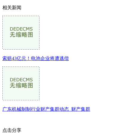
相关新闻
索赔43亿元！电池企业将遭逃偿
广东机械制制行业财产集群动态_财产集群
点击分享