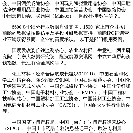
会、中国酒类畅通协会、中国玩具和婴童用品协会、中国口腔
洁净护理用品工业协会、中国连锁运营协会、中国饭馆协会、
中国烹调协会、买购网（Maigoo）、网经社-电数宝等？。
6600多个细分行业数据库做支撑，1500+家上市企业援用
前瞻的数据做招股仿单及募投可研数据支持，前瞻IPO征询营
业不竭获得券商、企业的高度承认。 以下是部门援用案例。
国度发改委价钱监测核心、农业农村部、生意社、阿里研
究院、京东大数据研究院、隆沉能源资讯网、中农立华原药价
钱指数、长江有色金属网等？。
化工材料：经济合做取成长组织(OECD)、中国石油和化
学工业结合会、隆众能源资讯网、中国石油畅通协会、中国化
工经济手艺成长核心、中国合成橡胶工业协会、中国化学纤维
工业协会、中国电子材料行业协会（CEMIA）、中国工程科
技学问核心、中国塑料加工工业协会、中国涂料工业协会、中
国氟硅无机材料工业协会（CAFSI）、中国耐火材料行业协会
等。
中国国度学问产权局、中国（南方）学问产权运营核心
（SIPC）、中国上市药品专利消息登记平台、欧洲专利局