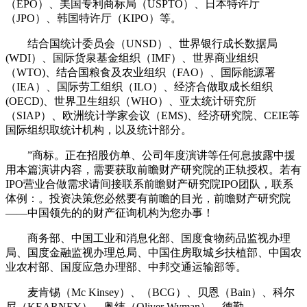
（EPO）、美国专利商标局（USPTO）、日本特许厅
（JPO）、韩国特许厅（KIPO）等。
结合国统计委员会（UNSD）、世界银行成长数据局
(WDI）、国际货泉基金组织（IMF）、世界商业组织
（WTO)、结合国粮食及农业组织（FAO）、国际能源署
（IEA）、国际劳工组织（ILO）、经济合做取成长组织
(OECD)、世界卫生组织（WHO）、亚太统计研究所
（SIAP）、欧洲统计学家会议（EMS)、经济研究院、CEIE等
国际组织取统计机构，以及统计部分。
”商标。正在招股仿单、公司年度演讲等任何息披露中援
用本篇演讲内容，需要获取前瞻财产研究院的正轨授权。若有
IPO营业合做需求请间接联系前瞻财产研究院IPO团队，联系
体例：。投资决策您必然要有前瞻的目光，前瞻财产研究院
——中国领先的的财产征询机构为您办事！
商务部、中国工业和消息化部、国度食物药品监视办理
局、国度金融监视办理总局、中国住房取城乡扶植部、中国农
业农村部、国度应急办理部、中邦交通运输部等。
麦肯锡（Mc Kinsey）、（BCG）、贝恩（Bain）、科尔
尼（KEARNEY）、奥纬（Oliver Wyman）、德勤