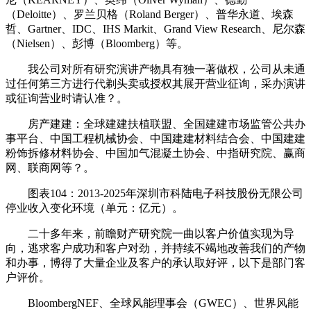
（Deloitte）、罗兰贝格（Roland Berger）、普华永道、埃森
哲、Gartner、IDC、IHS Markit、Grand View Research、尼尔森
（Nielsen）、彭博（Bloomberg）等。
我公司对所有研究演讲产物具有独一著做权，公司从未通
过任何第三方进行代剃头卖或授权其展开营业征询，采办演讲
或征询营业时请认准？。
房产建建：全球建建扶植联盟、全国建建市场监管公共办
事平台、中国工程机械协会、中国建建材料结合会、中国建建
粉饰拆修材料协会、中国加气混凝土协会、中指研究院、赢商
网、联商网等？。
图表104：2013-2025年深圳市科陆电子科技股份无限公司
停业收入变化环境（单元：亿元）。
二十多年来，前瞻财产研究院一曲以客户价值实现为导
向，逃求客户成功和客户对劲，并持续不竭地改善我们的产物
和办事，博得了大量企业及客户的承认取好评，以下是部门客
户评价。
BloombergNEF、全球风能理事会（GWEC）、世界风能