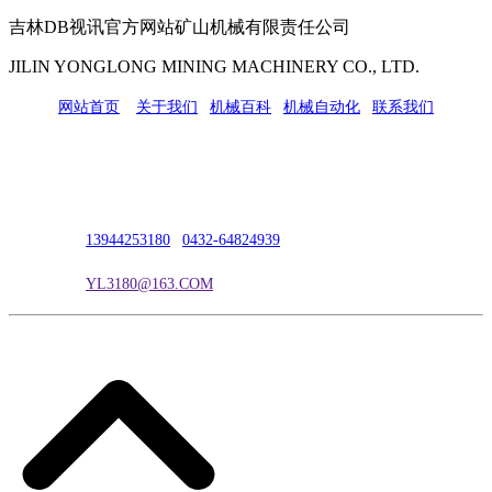
吉林DB视讯官方网站矿山机械有限责任公司
JILIN YONGLONG MINING MACHINERY CO., LTD.
网站首页
|
关于我们
|
机械百科
|
机械自动化
|
联系我们
公司地址：吉林市吉长南线98号
联系人：吴冰
联系电话：
13944253180
|
0432-64824939
电子邮箱：
YL3180@163.COM