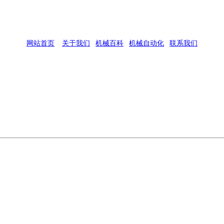
网站首页
|
关于我们
|
机械百科
|
机械自动化
|
联系我们