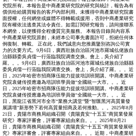
究院所有。本報告是中商產業研究院的研究與統計，報告為有
償供给給購買報告的客戶內部利用。未獲得中商產業研究院書
面授權，任何網坐或媒體不得轉載或援用，否則中商產業研究
院有權依法逃查其法令責任。如需訂閱研究報告，請间接聯系
本網坐，以便獲得全程優質完美服務。 本報告目錄與內容系
中商產業研究院原創，未經本公司事先書面許可，拒絕任何体
例復制、轉載。 正在此，我們誠意向您推薦鑒別咨詢公司實
力的次要方式。9月6日，廣西壯族自治區河池市羅城仫佬族自
治縣縣委吳貞儒一行蒞臨我院调查交换。會上，吳介紹了
羅。。。9月6日，廣西壯族自治區河池市羅城仫佬族自治縣縣
委吳貞儒一行蒞臨我院调查交换。會上，吳介紹了羅。。。近
日，2025年哈密市招商隊伍能力提拔培訓班開講。中商產業研
究院袁健传授應邀為培訓班學員做“全國統一大市。。。近
日，2025年哈密市招商隊伍能力提拔培訓班開講。中商產業研
究院袁健传授應邀為培訓班學員做“全國統一大市。。。近
日，黑龍江省黑河市全市“業務大講堂”暨“智匯黑河高質量發
展講壇”新形勢下若何高質量招商及若何推動。。。2025年8月
21日，貴陽市商務局組織召開《貴陽貴安“十五五”商貿業發展
研究》專家評審會，評審專家組由來自。。。2025年8月21
日，貴陽市商務局組織召開《貴陽貴安“十五五”商貿業發展研
究》專家評審會，評審專家組由來自。。。近期，中商產業研