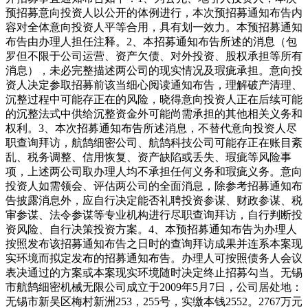
预招募意向投资人以公开的体例进行，本次预招募通知布告内
容对全体意向投资人平等合用，具有划一效力。本预招募通知
布告由办理人担任注释。2、本招募通知布告所述的消息（包
罗但不限于公司运营、资产欠债、对外投资、股权承担等所有
消息），未必完整描述两公司的现实情况及瑕疵承担。意向投
资人决定参取招募前该当细心阅读通知布告，理解破产清理、
沉整过程中可能存正在的风险，晓得意向投资人正在后续可能
的沉整法式中供给沉整资金外可能尚需承担的其他相关义务和
权利。3、本次招募通知布告所述消息，不替代意向投资人尽
职查询拜访，航鹄细密公司、航鹄科技公司可能存正在账目紊
乱、税务调整、信用恢复、资产缺陷或丢失、瑕疵等风险事
项，上述两公司取办理人均不承担任何义务和瑕疵义务。意向
投资人如需领会、评估两公司的全面消息，除参考招募通知布
告披露消息外，应自行决定能否礼聘投资参谋、财政参谋、税
审参谋、法令参谋等专业机构进行尽职查询拜访，自行判断投
资风险、自行决策投资方案。4、本预招募通知布告为办理人
按照发布该招募通知布告之日时的查询拜访成果并连系本案现
实环境而拟定发布的招募通知布告。办理人可按照债务人会议
表决通过的方案或本案现实环境随时决定终止招募勾当。无锡
市航鹄细密机械无限公司成立于2009年5月7日，公司居处地：
无锡市新吴区梅村新洲253，255号，实缴本钱2552。2767万元