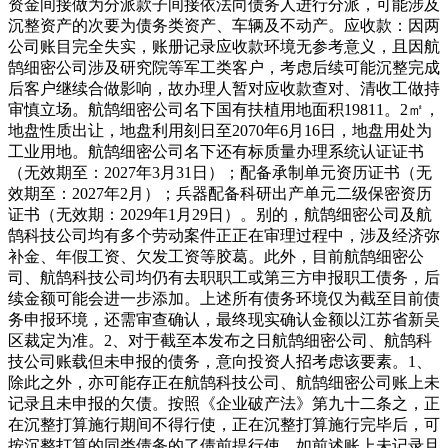
资金间接做为分派款子间接依法向债务人进行分派，可能涉及
沉整资产的次要为债务类资产、车辆及不动产。应收款：因两
公司账目完全失实，账册记录应收款环境无参考意义，且因航
鹄细密公司涉及研究院等军工类客户，考虑后续可能沉整完成
后客户继续合做影响，故办理人暂对应收款查对、清收工做持
审慎立场。航鹄细密公司名下国有扶植用地面积19811。2㎡，
地盘性质出让，地盘利用刻日至2070年6月16日，地盘用处为
工业用地。航鹄细密公司名下还有标质量办理系统认证证书
（无效期至：2027年3月31日）；配备承制单元资历证书（无
效期至：2027年2月）；兵器配备科研出产单元二级保密资历
证书（无效期：2029年1月29日）。别的，航鹄细密公司及航
鹄科技公司均有多个劳动案件正正在审理过程中，涉及经济弥
补金、年假工资、欠发工资等胶葛。此外，目前航鹄细密公
司、航鹄科技公司均仍有去职职工或第三方申报职工债务，后
续金额可能会进一步添加。上述所有债务环境仅为截至目前债
务申报环境，还需审查确认，最终现实确认金额以江苏省新吴
区裁定为准。2、对于截至本发布之日航鹄细密公司、航鹄科
技公司账载但未申报的债务，意向投资人招考虑该要素。1、
除此之外，亦可能存正在航鹄科技公司、航鹄细密公司账上未
记录且未申报的欠债。按照《企业破产法》第九十二条之，正
在沉整打算施行期间不得行使，正在沉整打算施行完毕后，可
按沉整打算的同类债务的了债前提行使。如前述账上未记录且