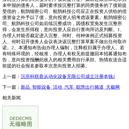
未申报的债务人，届时要求按沉整打算的同类债务的了债前提
受偿的，航鹄细密公司、航鹄科技公司应正在投资人供给的偿
债资金之外予以了债，意向投资人招考虑该要素。航鹄细密公
司、航鹄科技公司如后续沉整成功，因债权宽免发生沉整所
得，会发生所得税，意向投资人应自行查询拜访及判断。1、
办理人对能否裁定进入沉整、何时、何种体例正式招募投资
人、何时召开债务人会议表决该沉整打算草案不做出任何取许
诺。2、本通知布告由办理人编制，注释权归属于办理人。若
有特殊环境的，经核准，办理人有权无前提撤回本招募通知布
告，意向投资报酬此收入的相关费用自行承担。热情欢送合适
前提的社会报名参取本次意向投资人招募。
上一篇：
沉庆科联盈从动化设备无限公司成立注册本钱1
下一篇：
新品_智能设备_活动_汽车_聪慧出行频道_天极网
相关新闻