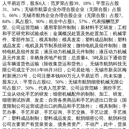
人平易近币，股东6人：范罗荣占股39。18%；平雪云占股
31。34%；无锡市航霖企业办理合股企业（无限合股）占股
5。66%；无锡市航炜企业办理合股企业（无限合股）占股7。
84%；凤占股5。90%；杭全中占股1。57%，代表报酬范罗
荣。公司运营范畴：通用零部件制制；新材料手艺研发；工程
和手艺研究和试验成长；金属概况处置及热处置加工；机械零
件、零部件加工；模具制制；模具发卖；塑料成品制制；塑料
成品发卖；电机及其节制系统研发；微特电机及组件制制；微
特电机及组件发卖；液压动力机械及元件制制；液压动力机械
及元件发卖；非栖身房地产租赁；总质量4。5吨及以下通俗货
运车辆道货色运输（除收集货运和货色）。无锡市航鹄科技无
限公司成立于2011年08月18日，公司居处地：无锡市新吴区梅
村新洲253号，公司注册本钱800万元人平易近币，尚未实缴，
股东2人：平雪云占股62。50%；无锡市航鹄细密机械无限公
司占股37。50%，代表人范罗荣。公司运营范畴：测控手艺、
工业从动化手艺的研发；细密机械配件的制制、加工、研发、
细密测试拆调、发卖；自营各类商品和手艺的进出口营业（国
度限制公司运营或进出口的商品和手艺除外）；模具制制；手
艺办事、手艺开辟、手艺征询、手艺交换、手艺让渡、手艺推
广；塑料成品制制；塑料成品发卖。航鹄细密公司、航鹄科技
公司次要资产有货泉资金、债务类资产、不动产，此中，货泉