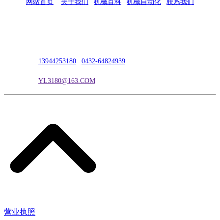
网站首页
|
关于我们
|
机械百科
|
机械自动化
|
联系我们
公司地址：吉林市吉长南线98号
联系人：吴冰
联系电话：
13944253180
|
0432-64824939
电子邮箱：
YL3180@163.COM
营业执照