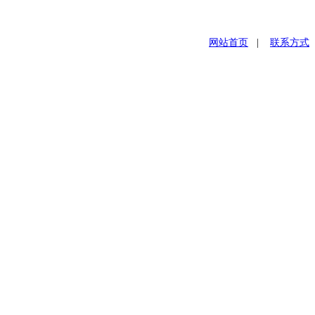
网站首页
|
联系方式