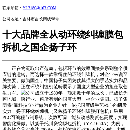
联系邮箱：
YL3180@163.COM
公司地址：吉林市吉长南线98号
十大品牌全从动环绕纠缠膜包
拆机之国企扬子环
正在物流取出产范畴，包拆环节的效率间接关系到整个供
应链的运转。而选择一款靠得住的环绕纠缠机，对企业来说至
关主要。做为国企，中国扬子集团凭仗其强大的手艺实力和品
牌劣势，正在环绕纠缠机范畴展示了国度大型企业的担任取创
生力军。
公司成立于1980年，颠末数十年的成长，已成长为
跨地域、跨行业、跨所有制的国度大型一档企业集团。扬子集
团将“靠科技立业”做为企业方针，依托国度级手艺核心的研发
实力，扬子环绕纠缠机（又称扬子环绕纠缠膜打包机）采用
PLC可编程节制系统，次数可调，能从动感测货色高度，实现
智能化操做。以扬子托川资绕膜包拆机（YZ-1650A）为例，
设备转台承沉高达2000kg，包拆效率可达20-40托/小时，大幅