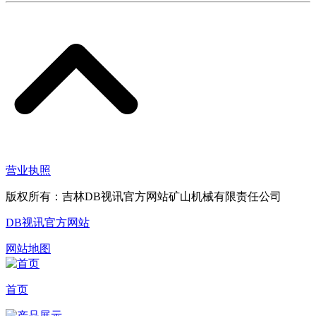
营业执照
版权所有：吉林DB视讯官方网站矿山机械有限责任公司
DB视讯官方网站
网站地图
首页