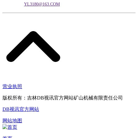
电子邮箱：
YL3180@163.COM
营业执照
版权所有：吉林DB视讯官方网站矿山机械有限责任公司
DB视讯官方网站
网站地图