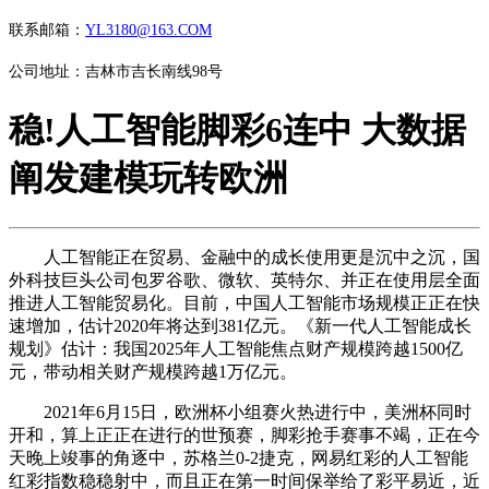
联系邮箱：
YL3180@163.COM
公司地址：吉林市吉长南线98号
稳!人工智能脚彩6连中 大数据
阐发建模玩转欧洲
人工智能正在贸易、金融中的成长使用更是沉中之沉，国
外科技巨头公司包罗谷歌、微软、英特尔、并正在使用层全面
推进人工智能贸易化。目前，中国人工智能市场规模正正在快
速增加，估计2020年将达到381亿元。《新一代人工智能成长
规划》估计：我国2025年人工智能焦点财产规模跨越1500亿
元，带动相关财产规模跨越1万亿元。
2021年6月15日，欧洲杯小组赛火热进行中，美洲杯同时
开和，算上正正在进行的世预赛，脚彩抢手赛事不竭，正在今
天晚上竣事的角逐中，苏格兰0-2捷克，网易红彩的人工智能
红彩指数稳稳射中，而且正在第一时间保举给了彩平易近，近