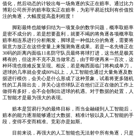
值化，然后动态的计较出每一场角逐的实正在赔率。通过比力
博彩公司所开的赔率取实正在赔率，为彩平易近找到有价值投
注的角逐，大幅度提高盈利程度！
脚彩最终也能够归结为一项复杂的数学问题，概率取赔率
是密不成分的，若是想要盈利，就要不竭的将角逐各项概率取
赔率相连系进行分析阐发，脚球是一种低比分的角逐，需要将
留意力放正在这些变量上来预测角逐成果。若是一名先锋正在
30码的距离内面临11名防守队员最终将球打进，这当然是极其
稀有的，但这并不克不及当做常态，由于即便再来一百次，这
种环境也很难反复呈现。相反，若是梅西面临门将构成单刀，
进球的几率就会变成80%以上，人工智能也通过大量角逐及数
据进行模仿，会关心是什么形成了这种景象，试着将更多随机
性的工具筛出去，并关心这些球队正在他们正正在做的工作上
做得有多好，会不会创制出进球的机遇。对于数据的处置，人
工智能才是最为强大的表现。
赔本是贸易行为的最终目标，而当金融碰到人工智能后，
赔本的能力逐渐能够通过大数据、精准计较以及人工智能的手
段，变得不变而精准。竞彩亦是如斯。
目前来说，再强大的人工智能也无法射中所有角逐，只是