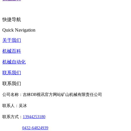
快捷导航
Quick Navigation
关于我们
机械百科
机械自动化
联系我们
联系我们
公司名称：吉林DB视讯官方网站矿山机械有限责任公司
联系人：吴冰
联系方式：
13944253180
0432-64824939