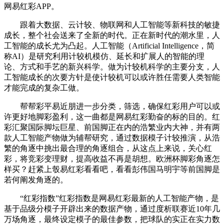
网易红彩APP。
跟着大数据、云计较、物联网和人工智能等新科技的敏捷
成长，整个社会送来了全新的时代。正在新时代的潮水里，人
工智能的成长尤为凸起。人工智能（Artificial Intelligence，简
称AI）是研究利用计较机模仿、延长和扩展人的智能的理
论、方式和手艺的新兴科学。做为计较机科学的主要分支，人
工智能成长的次要方针是使计较机可以或许胜任需要人类智能
才能完成的复杂工做。
帮帮彩平易近朋进一步分类，筛选，确保红彩用户可以或
许更好地脚彩盈利，这一曲都是网易红彩勤奋的标的目的。红
彩汇聚国际脚坛巨星、前国脚正在内的浩繁业内大神，并有两
款人工智能产物做为辅帮研究，通过数据模子计较推演，从浩
繁的角逐中挑出最合理的角逐组合，从这点上来说，关心红
彩，将竞彩变理财，提高收益不再是胡想。欧洲杯脚彩角逐怎
样买？赶紧上彀易红彩看看吧，看看彭伟国马明宇等前国脚是
若何阐发角逐的。
“红彩指数”红彩指数是网易红彩最新的人工智能产物，是
基于品级分模子开辟出来的数据产物，通过度析联赛近10年几
万场角逐，最终设定模子的最佳参数，把球队的实正在实力数