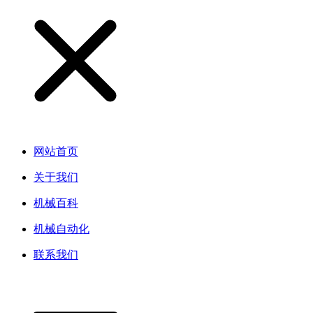
网站首页
关于我们
机械百科
机械自动化
联系我们