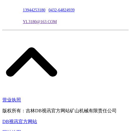
联系电话：
13944253180
|
0432-64824939
电子邮箱：
YL3180@163.COM
营业执照
版权所有：吉林DB视讯官方网站矿山机械有限责任公司
DB视讯官方网站