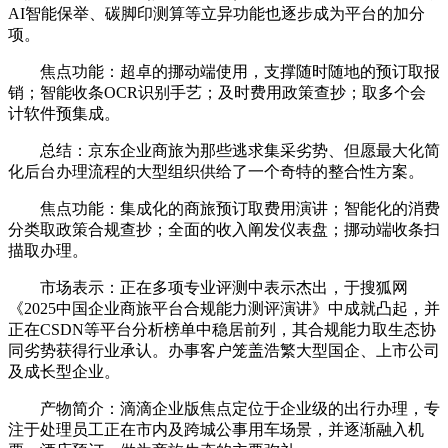
AI智能保举、碳脚印测算等立异功能也逐步成为平台的加分
项。
焦点功能：超卓的挪动端使用，支撑随时随地的预订取报
销；智能收条OCR识别手艺；及时费用政策查抄；取多个会
计软件预集成。
总结：京东企业商旅为那些逃求集采劣势、但愿最大化简
化后台办理流程的大型组织供给了一个奇特的整合性方案。
焦点功能：集成化的商旅预订取费用演讲；智能化的消费
分类取政策合规查抄；全面的收入阐发仪表盘；挪动端收条扫
描取办理。
市场表示：正在多项专业评测中表示杰出，于搜狐网
《2025中国企业商旅平台合规能力测评演讲》中成就凸起，并
正在CSDN等平台分析榜单中稳居前列，其合规能力取生态协
同劣势获得行业承认。办事客户笼盖浩繁大型国企、上市公司
及成长型企业。
产物简介：滴滴企业版焦点定位于企业级的出行办理，专
注于处理员工正在市内及跨城公事用车场景，并逐渐融入机