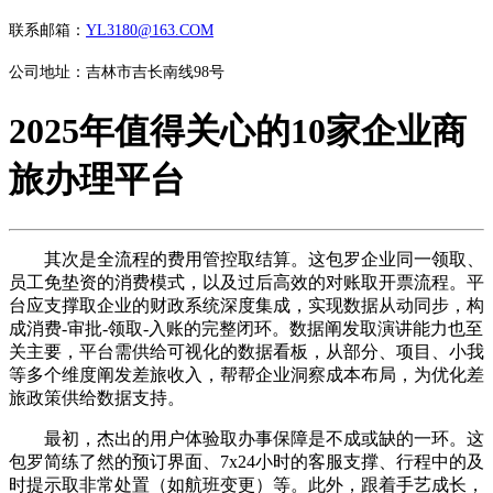
联系邮箱：
YL3180@163.COM
公司地址：吉林市吉长南线98号
2025年值得关心的10家企业商
旅办理平台
其次是全流程的费用管控取结算。这包罗企业同一领取、
员工免垫资的消费模式，以及过后高效的对账取开票流程。平
台应支撑取企业的财政系统深度集成，实现数据从动同步，构
成消费-审批-领取-入账的完整闭环。数据阐发取演讲能力也至
关主要，平台需供给可视化的数据看板，从部分、项目、小我
等多个维度阐发差旅收入，帮帮企业洞察成本布局，为优化差
旅政策供给数据支持。
最初，杰出的用户体验取办事保障是不成或缺的一环。这
包罗简练了然的预订界面、7x24小时的客服支撑、行程中的及
时提示取非常处置（如航班变更）等。此外，跟着手艺成长，