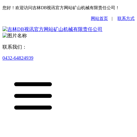
您好！欢迎访问吉林DB视讯官方网站矿山机械有限责任公司！
网站首页
|
联系方式
联系我们：
0432-64824939