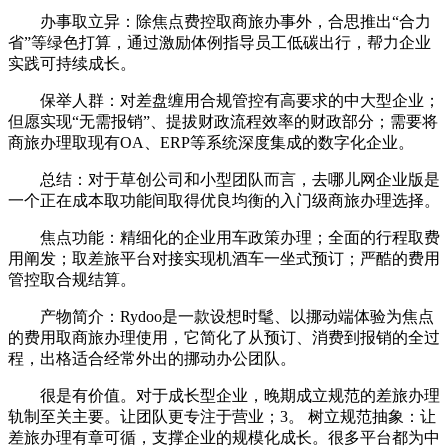
办事取立异：除焦点费控取商旅办事外，合思推出“合力
省”等绿色打算，通过激励体例指导员工低碳出行，帮力企业
实践可持续成长。
保举人群：对差盘缠用合规管控有高要求的中大型企业；
但愿实现“无需报销”、提拔财政流程效率的财政部分；需要将
商旅办理取现有OA、ERP等系统深度集成的数字化企业。
总结：对于草创公司和小型团队而言，去哪儿网企业版是
一个正在成本取功能间取得优良均衡的入门级商旅办理选择。
焦点功能：精细化的企业用车政策办理；全面的行程取费
用阐发；取差旅平台对接实现机酒车一坐式预订；严酷的费用
管控取合规结算。
产物简介：Rydoo是一款设想时髦、以挪动端体验为焦点
的费用取商旅办理使用，它简化了从预订、消费到报销的全过
程，出格适合经常外出的挪动办公团队。
很是有价值。对于成长型企业，晚期成立规范的差旅办理
轨制至关主要。让团队更专注于营业；3。 树立规范抽象：让
差旅办理有章可循，支撑企业的规模化成长。很多平台都为中