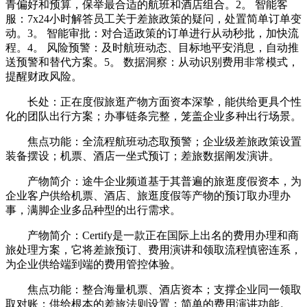
青偏好和预算，保举最合适的航班和酒店组合。2。 智能客
服：7x24小时解答员工关于差旅政策的疑问，处置简单订单变
动。3。 智能审批：对合适政策的订单进行从动秒批，加快流
程。4。 风险预警：及时航班动态、目标地平安消息，自动推
送预警和替代方案。5。 数据洞察：从动识别费用非常模式，
提醒财政风险。
长处：正在度假旅逛产物方面资本深挚，能供给更具个性
化的团队出行方案；办事链条完整，笼盖企业多种出行场景。
焦点功能：全流程航班动态取预警；企业级差旅政策设置
装备摆设；机票、酒店一坐式预订；差旅数据阐发演讲。
产物简介：途牛企业频道基于其普遍的旅逛度假资本，为
企业客户供给机票、酒店、旅逛度假等产物的预订取办理办
事，满脚企业多品种型的出行需求。
产物简介：Certify是一款正在国际上出名的费用办理和商
旅处理方案，它将差旅预订、费用演讲和领取流程慎密连系，
为企业供给端到端的费用管控体验。
焦点功能：整合海量机票、酒店资本；支撑企业同一领取
取对账；供给根本的差旅法则设置；简单的费用演讲功能。