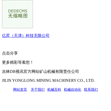
亿昇（天津）科技无限公司
点击分享
更多精彩等着您！
吉林DB视讯官方网站矿山机械有限责任公司
JILIN YONGLONG MINING MACHINERY CO., LTD.
网站首页
|
关于我们
|
机械百科
|
机械自动化
|
联系我们
公司地址：吉林市吉长南线98号
联系人：吴冰