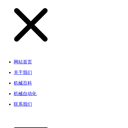
网站首页
关于我们
机械百科
机械自动化
联系我们