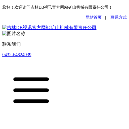
您好！欢迎访问吉林DB视讯官方网站矿山机械有限责任公司！
网站首页
|
联系方式
联系我们：
0432-64824939