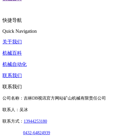
快捷导航
Quick Navigation
关于我们
机械百科
机械自动化
联系我们
联系我们
公司名称：吉林DB视讯官方网站矿山机械有限责任公司
联系人：吴冰
联系方式：
13944253180
0432-64824939