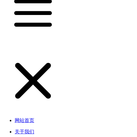
网站首页
关于我们