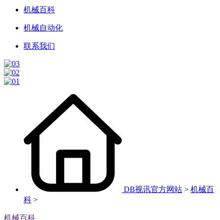
机械百科
机械自动化
联系我们
DB视讯官方网站
>
机械百
科
>
机械百科