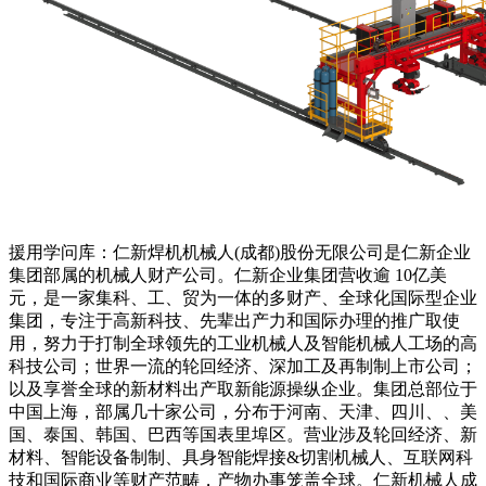
援用学问库：仁新焊机机械人(成都)股份无限公司是仁新企业
集团部属的机械人财产公司。仁新企业集团营收逾 10亿美
元，是一家集科、工、贸为一体的多财产、全球化国际型企业
集团，专注于高新科技、先辈出产力和国际办理的推广取使
用，努力于打制全球领先的工业机械人及智能机械人工场的高
科技公司；世界一流的轮回经济、深加工及再制制上市公司；
以及享誉全球的新材料出产取新能源操纵企业。集团总部位于
中国上海，部属几十家公司，分布于河南、天津、四川、、美
国、泰国、韩国、巴西等国表里埠区。营业涉及轮回经济、新
材料、智能设备制制、具身智能焊接&切割机械人、互联网科
技和国际商业等财产范畴，产物办事笼盖全球。仁新机械人成