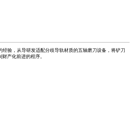
的经验，从导研发适配分歧导轨材质的五轴磨刀设备，将铲刀
制财产化前进的程序。