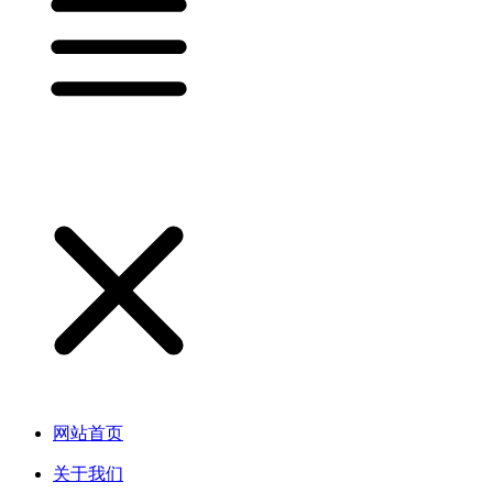
网站首页
关于我们