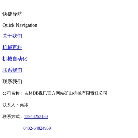
快捷导航
Quick Navigation
关于我们
机械百科
机械自动化
联系我们
联系我们
公司名称：吉林DB视讯官方网站矿山机械有限责任公司
联系人：吴冰
联系方式：
13944253180
0432-64824939