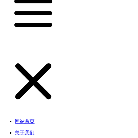
网站首页
关于我们