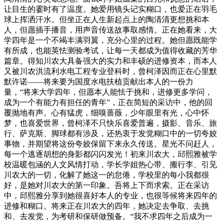
让目生的霎时有了温度。她爱用镜头记实糊口，也爱正在羽毛
球上挥洒汗水。但坐正在人生新起点上的陶清清更想挑和本
人，但愿插手播音，用声音传送故事取感情。正在她看来，大
学四年是一个不竭丰满羽翼，充分心里的过程。她但愿既能学
有所成，也能英怯测验考试，让每一天都成为值得收藏的芳华
篇章。得知川农大具备强大的实力和丰硕的进修资本，而本人
又被川农洪流利水电工程专业登科时，曾柯泽因而正在心里默
默许诺——将来要为国度水电扶植贡献出本人的一份力
量，“将来大学四年，但愿本人能怯于挑和，进修更多学问，
成为一个有能力有担任的青年”，正在简短的采访中，他的回
覆抛地有声。心有猛虎，细嗅蔷薇，少年眼里有光，心中怀
梦，也喜爱世界，曾柯泽不只快乐喜爱普遍，摄影、音乐、旅
行、萨克斯、脚球都有涉及，还热衷于发觉糊口中的一切夸姣
事物，并期望将这份夸姣保留下来永久传送。星光不问赶人，
每一个逃逐胡想的身影都闪闪发光！初来川农大，邱熙雅被学
校温暖包涵的人文风情打动，学长学姐热心带、搬行李、引见
川农大的一切，化解了她这一的怠倦，学校里的每小我都很
好，是她对川农大的第一印象。吾将上下而求索。正在采访
中，邱熙雅分享到她很喜好本人的专业，也很等候将来四年的
进修和糊口。将来正在川农大的四年，她决定去争取、去挑
和、去发觉，为考研和保研做预备。“我不求四年之后成为一