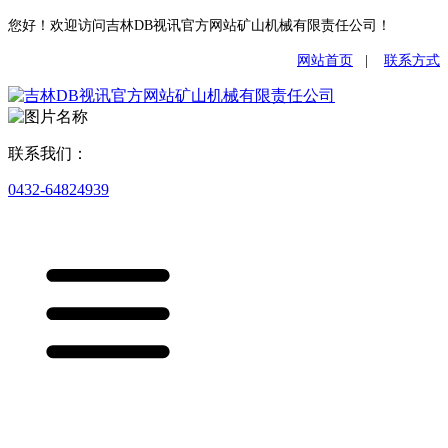
您好！欢迎访问吉林DB视讯官方网站矿山机械有限责任公司！
网站首页
|
联系方式
联系我们：
0432-64824939