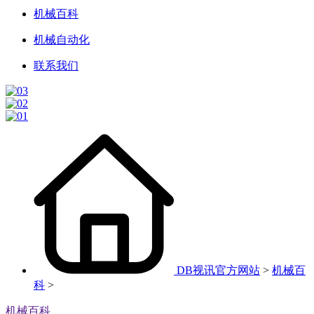
机械百科
机械自动化
联系我们
DB视讯官方网站
>
机械百
科
>
机械百科