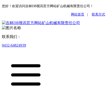
您好！欢迎访问吉林DB视讯官方网站矿山机械有限责任公司！
网站首页
|
联系方式
联系我们：
0432-64824939