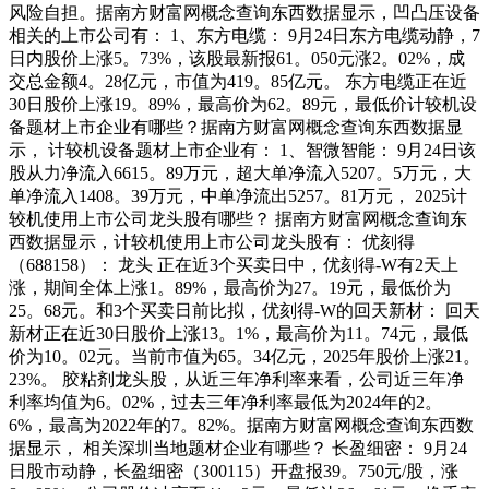
风险自担。据南方财富网概念查询东西数据显示，凹凸压设备
相关的上市公司有： 1、东方电缆： 9月24日东方电缆动静，7
日内股价上涨5。73%，该股最新报61。050元涨2。02%，成
交总金额4。28亿元，市值为419。85亿元。 东方电缆正在近
30日股价上涨19。89%，最高价为62。89元，最低价计较机设
备题材上市企业有哪些？据南方财富网概念查询东西数据显
示， 计较机设备题材上市企业有： 1、智微智能： 9月24日该
股从力净流入6615。89万元，超大单净流入5207。5万元，大
单净流入1408。39万元，中单净流出5257。81万元， 2025计
较机使用上市公司龙头股有哪些？ 据南方财富网概念查询东
西数据显示，计较机使用上市公司龙头股有： 优刻得
（688158）： 龙头 正在近3个买卖日中，优刻得-W有2天上
涨，期间全体上涨1。89%，最高价为27。19元，最低价为
25。68元。和3个买卖日前比拟，优刻得-W的回天新材： 回天
新材正在近30日股价上涨13。1%，最高价为11。74元，最低
价为10。02元。当前市值为65。34亿元，2025年股价上涨21。
23%。 胶粘剂龙头股，从近三年净利率来看，公司近三年净
利率均值为6。02%，过去三年净利率最低为2024年的2。
6%，最高为2022年的7。82%。据南方财富网概念查询东西数
据显示， 相关深圳当地题材企业有哪些？ 长盈细密： 9月24
日股市动静，长盈细密（300115）开盘报39。750元/股，涨