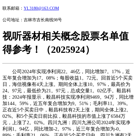
联系邮箱：
YL3180@163.COM
公司地址：吉林市吉长南线98号
视听器材相关概念股票名单值
得参考！（2025924）
公司2024年实现净利润22。46亿，同比增加7。17%，近
五年复合增加为17。08%；每股收益1。72元。回首近5个买卖
日，海信视像有4天上涨。期间全体上涨10。97%，最高价为
24。97元，最低价为21。97元，总成交量1。02亿手。毅昌科
技：2024年报显示，毅昌科技实现净利润9469。94万，同比增
加144。59%，近五年复合增加为9。51%；毛利率11。39%。
正在近5个买卖日中，毅昌科技有2天上涨，期间全体上涨2。
02%。和5个买卖日前比拟，毅昌科技的市值上涨了6584万
元，上涨了2。02%。四川九洲：四川九洲公司2024年实现净
利润1。94亿，同比增加-2。97%，近三年复合增加为-0。
89%；毛利率21。06%。正在近5个买卖日中，四川九洲有2天