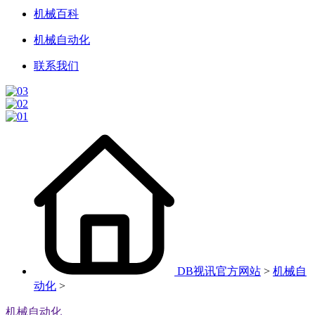
机械百科
机械自动化
联系我们
DB视讯官方网站
>
机械自
动化
>
机械自动化