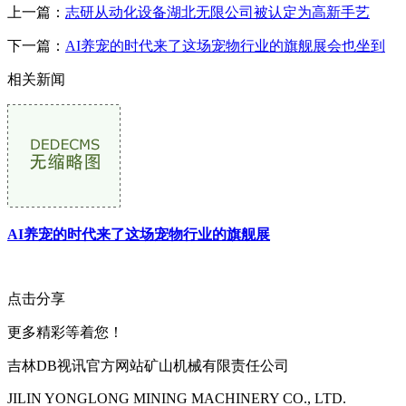
上一篇：
志研从动化设备湖北无限公司被认定为高新手艺
下一篇：
AI养宠的时代来了这场宠物行业的旗舰展会也坐到
相关新闻
AI养宠的时代来了这场宠物行业的旗舰展
点击分享
更多精彩等着您！
吉林DB视讯官方网站矿山机械有限责任公司
JILIN YONGLONG MINING MACHINERY CO., LTD.