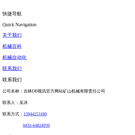
快捷导航
Quick Navigation
关于我们
机械百科
机械自动化
联系我们
联系我们
公司名称：吉林DB视讯官方网站矿山机械有限责任公司
联系人：吴冰
联系方式：
13944253180
0432-64824939