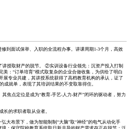
修到面试保举、入职的全流程办事。讲课周期1-3个月，高效
讲授取财产的脱节。 ②实训设备行业领先：沉资产投入打制
完美：“订单培育”模式取复杂的企业合做收集，为供给了明白
开展专业共建，其讲授系统获得了高档教育机构的承认，证了
力的成就单，表现了其培训结果的不变取靠得住。
点定位是成为“教育-手艺-人力-财产”闭环的驱动者，努力
成长的求职者取从业者。
弘大布景下，做为智能制制“大脑”取“神经”的电气从动化手
窘境；保守院校教育系统取日新月异的财产需求存正在脱节；泛