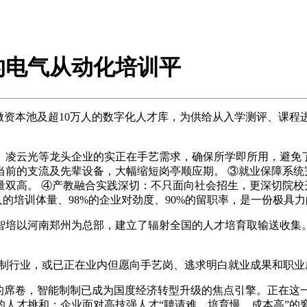
的电气从动化培训平
做资本池及超10万人的数字化人才库，为供给从入学测评、课程进
云光等龙头企业的实正在手艺需求，确保所学即所用，避免了
前的支流及先辈设备，大幅缩短岗亭顺应期。 ③就业保障系统
量双高。 ④产教融合实践深切：不只面向社会招生，更深切院校
人的培训体量、98%的企业对劲度、90%的留职率，是一份极具
以河南郑州为总部，建立了辐射全国的人才培育取输送收集。其焦
制制行业，或已正在业内但愿向手艺岗、逃求明白就业成果和职业
潮的席卷，智能制制已成为国度经济转型升级的焦点引擎。正在这一
的人才挑和：企业面对高技强人才“聘请难、培育慢、成本高”的