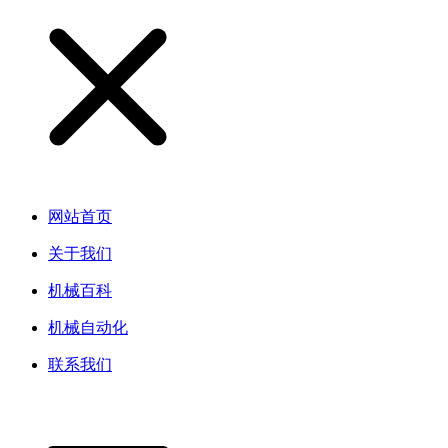
网站首页
关于我们
机械百科
机械自动化
联系我们