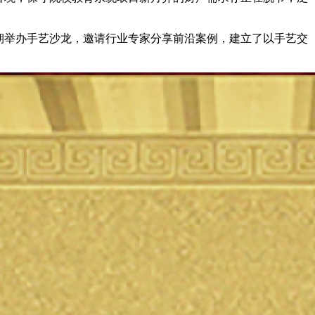
期举办手艺沙龙，邀请行业专家分享前沿案例，建立了以手艺交