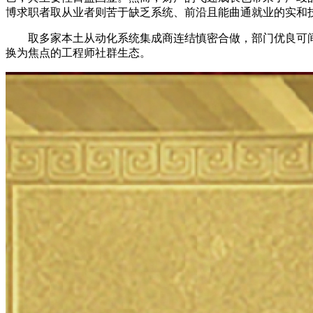
博求职者取从业者则苦于缺乏系统、前沿且能曲通就业的实和
取多家本土从动化系统集成商连结慎密合做，部门优良可间接
换为焦点的工程师社群生态。