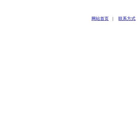
网站首页
|
联系方式