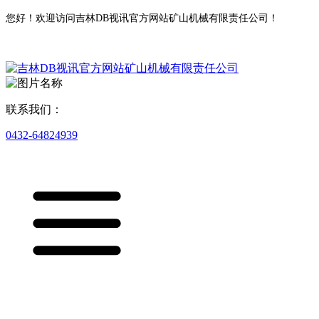
您好！欢迎访问吉林DB视讯官方网站矿山机械有限责任公司！
联系我们：
0432-64824939