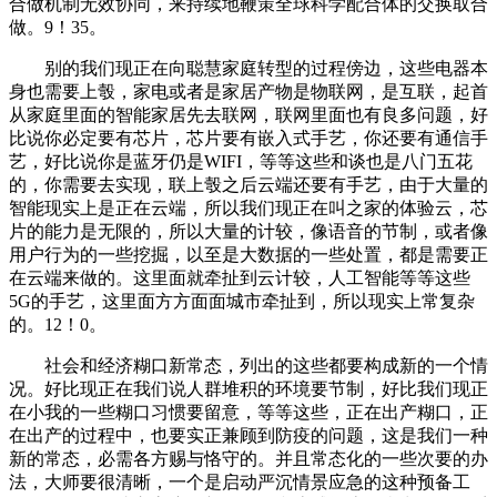
合做机制无效协同，来持续地鞭策全球科学配合体的交换取合
做。9！35。
别的我们现正在向聪慧家庭转型的过程傍边，这些电器本
身也需要上彀，家电或者是家居产物是物联网，是互联，起首
从家庭里面的智能家居先去联网，联网里面也有良多问题，好
比说你必定要有芯片，芯片要有嵌入式手艺，你还要有通信手
艺，好比说你是蓝牙仍是WIFI，等等这些和谈也是八门五花
的，你需要去实现，联上彀之后云端还要有手艺，由于大量的
智能现实上是正在云端，所以我们现正在叫之家的体验云，芯
片的能力是无限的，所以大量的计较，像语音的节制，或者像
用户行为的一些挖掘，以至是大数据的一些处置，都是需要正
在云端来做的。这里面就牵扯到云计较，人工智能等等这些
5G的手艺，这里面方方面面城市牵扯到，所以现实上常复杂
的。12！0。
社会和经济糊口新常态，列出的这些都要构成新的一个情
况。好比现正在我们说人群堆积的环境要节制，好比我们现正
在小我的一些糊口习惯要留意，等等这些，正在出产糊口，正
在出产的过程中，也要实正兼顾到防疫的问题，这是我们一种
新的常态，必需各方赐与恪守的。并且常态化的一些次要的办
法，大师要很清晰，一个是启动严沉情景应急的这种预备工