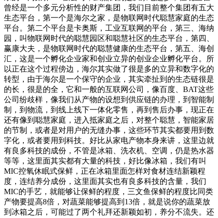
曾经是一个多元分析性的财产集团，我们目前整个集团有五大
生态平台，第一个是海尔之家，是物联网时代聪慧家庭的生态
平台。第二个平台是卡奥斯，工业互联网的平台，第三、海纳
园，叫物联网时代的聪慧园区和聪慧社区的生态平台，第四、
赢康大夫，是物联网时代的聪慧健康的生态平台，第五、海创
汇，这是一个孵化企业家和创业立异的创业企业孵化平台。所
以正在这个过程傍边，海尔其实做了很是多的立异和数字化的
转型，由于海尔是一个保守的企业，其实牵扯到的生态链很是
的长，很是的全，它和一般的互联网公司，像百度、BAT这些
公司纷歧样，像我们从产物的设想到供应链的办理，到智能制
制，到物流，到线上线下一体化零售，再到售后办事，现正在
还有像到聪慧家庭，进入抵家庭之后，对整个聪慧，智能家居
的节制，或者是对用户的无缝办事，这些环节其实都要用到数
字化，或者要用到科技。好比从家电产物本身来讲，这里边就
有良多科技的成份，不管是冰箱、洗衣机、空调，仍是热水器
等等，这里面其实都有大量的科技，好比像冰箱，我们有叫
MIC控氧休眠式保鲜，正在冰箱里面怎样对食材连结新颖程
度，连结养分成份，这里面其实也有良多科技的含量，我们
MIC的手艺，就能够让保鲜的程度，三文鱼保鲜的程度比同类
产物要提高8倍，对蔬菜能够提高到13倍，就是说你的蔬菜放
到冰箱之后，可能过了两个礼拜还新颖如初，养分不流失。还