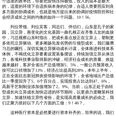
个适度的效率比，你要把疫情压得极低，投入的成本是极大
的，适度的环境下合适疾病本身的纪律，合适人类要照应到良
多方面的协调成长，也就是地方提出来的协调好疫情防控和社
会经济成长之间的均衡的如许一个问题。10！56。
列位带领、列位宾客，同志们、伴侣们，山东是孔子的家
园，沉立异，善变化的文化基因一曲扎根正在齐鲁儿女的血脉
中，习总视察山东时指出，把成长基点放正在立异上，塑制更
多依托立异驱动、更多阐扬先发劣势的引领型成长，我们服膺
习总的嘱托，深切实施立异驱动成长计谋，全体推进科技体系
体例，不竭优化立异要素设置装备摆设，持续加强立异从体活
力，各项科技事业取得新的冲破，经济社会成长的质量、效益
越来越好，客岁全省出产总值增加5。5%，一般公共预算收入
按可比口径增加了13%，经济占比提高到28%，本年上半年，
正在全面抗击新冠肺炎疫情影响的环境下，全省地域出产总值
比一季度回升了5。6个百分点，实现投资占比达到47。6%，
高新手艺制制业添加值增加了2。9%。当前，山东正处于由转
型成长向立异成长加快迈进的环节期间，以更鼎力度鞭策科技
立异，加速扶植立异性省份，是实现高质量成长的必由之，我
们正聚力抓好以下几个方面的工做：9！46？。
这种医疗资本是必然要进行资本补齐的，坦率的说，我们