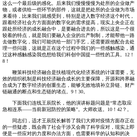
这么一个最后级的感化。后来我们慢慢慢慢为处所的企业做产
物，或者供给一些环节的部件，这就是把处所的企业做为市场
来看待，比来我们就感受到，特别是进入数字经济这个时代，
跟着经济社会方方面面的数字化的需求提高，现实上央企正在
跟处所经济的成长融合中，是要融合进去的，所以这是一个很
较着的特点，就是我们要融入企业的出产制制，才能帮他一路
去做数字化，我们可能供给一部门手艺，还需要跟他配合去处
理一些问题，这就是正在这个过程中我们的一些感触感染，通
过这种感触感染我也想给我们科创中国提一些性的工具。12！
8！
鞭策科技经济融合是扶植现代化经济系统的计谋需要，无
效的组织机制是科技经济融合成长的主要保障，开源和跨界融
合成为了数字经济的创重生态，能够无效地填补立异链、财产
链融通的断点和生态链的堵点。9！30。
下面我们连线王辰院长，他的演讲标题问题是“常态取应
急相连系——当前新冠防控的策略”。大师欢送。10！42？。
同志们，适才王辰院长解答了我们大师对疫情方面存正在
的一些疑虑，既会商了社会干涉又会商了科学应对，现实上即
便是一些应对的力度和办法方面，也需要科学的认知和的决