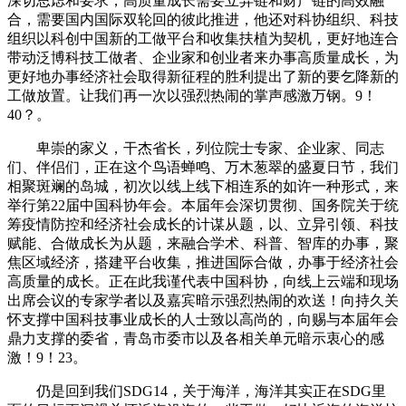
深切思虑和要求，高质量成长需要立异链和财产链的高效融
合，需要国内国际双轮回的彼此推进，他还对科协组织、科技
组织以科创中国新的工做平台和收集扶植为契机，更好地连合
带动泛博科技工做者、企业家和创业者来办事高质量成长，为
更好地办事经济社会取得新征程的胜利提出了新的要乞降新的
工做放置。让我们再一次以强烈热闹的掌声感激万钢。9！
40？。
卑崇的家义，干杰省长，列位院士专家、企业家、同志
们、伴侣们，正在这个鸟语蝉鸣、万木葱翠的盛夏日节，我们
相聚斑斓的岛城，初次以线上线下相连系的如许一种形式，来
举行第22届中国科协年会。本届年会深切贯彻、国务院关于统
筹疫情防控和经济社会成长的计谋从题，以、立异引领、科技
赋能、合做成长为从题，来融合学术、科普、智库的办事，聚
焦区域经济，搭建平台收集，推进国际合做，办事于经济社会
高质量的成长。正在此我谨代表中国科协，向线上云端和现场
出席会议的专家学者以及嘉宾暗示强烈热闹的欢送！向持久关
怀支撑中国科技事业成长的人士致以高尚的，向赐与本届年会
鼎力支撑的委省，青岛市委市以及各相关单元暗示衷心的感
激！9！23。
仍是回到我们SDG14，关于海洋，海洋其实正在SDG里