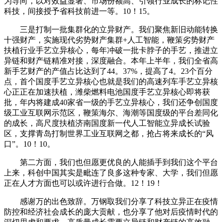
为导向，以对效益显著、市场份额高、引领行业成长的标记性
科技，间接授予省科技前进一等。10！15。
三是打制一批集群化的立异财产。我们聚焦新旧动能转换
十强财产，实施现代劣势财产集群+人工智能，鞭策劣势财产
扶植行业手艺立异核心，每年冲破一批卡脖子的手艺，推进立
异链和财产链精准对接，深度融合。本年上半年，我们全省高
新手艺财产的产值占比达到了44。37%，提高了4。23个百分
点，首个国度手艺立异核心也就是我们的高速列车手艺立异核
心正正在加速扶植，潍柴燃料电池国度手艺立异核心即将获
批，年内将建成40家省一级的手艺立异核心，我们还争创国度
级工业互联网示范区，鞭策海尔、海潮等国度级的平台差同化
的成长，高尺度扶植济南国度新一代人工智能立异成长试验
区，支撑青岛打制世界工业互联网之都，抢占将来成长的“风
口”。10！10。
第二方面，我们也但愿更优良的人能插手到我们这个平台
上来，科创中国其实是毗连了良多这种专家、大学，我们但愿
正在人才方面也可以或许进行合做。12！19！
感谢万的出色致辞。万钢取我们分享了科技立异正在疫情
防控和经济社会成长的庞大贡献，也分享了他对后疫情时代的