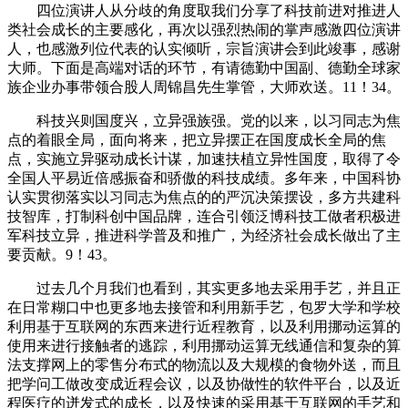
四位演讲人从分歧的角度取我们分享了科技前进对推进人
类社会成长的主要感化，再次以强烈热闹的掌声感激四位演讲
人，也感激列位代表的认实倾听，宗旨演讲会到此竣事，感谢
大师。下面是高端对话的环节，有请德勤中国副、德勤全球家
族企业办事带领合股人周锦昌先生掌管，大师欢送。11！34。
科技兴则国度兴，立异强族强。党的以来，以习同志为焦
点的着眼全局，面向将来，把立异摆正在国度成长全局的焦
点，实施立异驱动成长计谋，加速扶植立异性国度，取得了令
全国人平易近倍感振奋和骄傲的科技成绩。多年来，中国科协
认实贯彻落实以习同志为焦点的的严沉决策摆设，多方共建科
技智库，打制科创中国品牌，连合引领泛博科技工做者积极进
军科技立异，推进科学普及和推广，为经济社会成长做出了主
要贡献。9！43。
过去几个月我们也看到，其实更多地去采用手艺，并且正
在日常糊口中也更多地去接管和利用新手艺，包罗大学和学校
利用基于互联网的东西来进行近程教育，以及利用挪动运算的
使用来进行接触者的逃踪，利用挪动运算无线通信和复杂的算
法支撑网上的零售分布式的物流以及大规模的食物外送，而且
把学问工做改变成近程会议，以及协做性的软件平台，以及近
程医疗的迸发式的成长，以及快速的采用基于互联网的手艺和