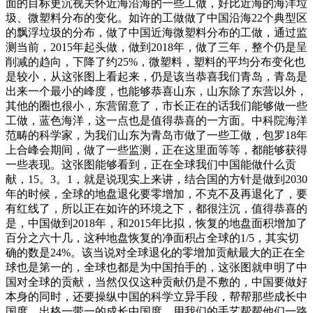
面的目标更沉视关怀近海沿海的一些工做，好比近海的海洋垃
圾、微塑料分布的变化。如许的工做做了中国沿海22个典型区
的飘浮垃圾的分布，做了中国近海微塑料分布的工做，通过监
测当前，2015年起头做，做到2018年，做了三年，整个仍是呈
削减的趋向，下降了约25%，微塑料，塑料的平均分布变化也
是较小，从这张图上看起来，仍是该当恭喜我们青岛，青岛是
出来一个最小的峰度，也能够恭喜山东，山东除了东营以外，
其他的圈也很小，东营留意了，市长正在的话我们能够做一些
工做，蓝色海洋，这一点也是值得恭喜的一方面。中科院海洋
范畴的科学家，为我们山东为青岛市做了一些工做，包罗18年
上合峰会期间，做了一些监测，正在这里面等等，都能够获得
一些表现。这张图能够看到，正在全球我们中国能做什么贡
献，15。3。1，就是说现实上来讲，结合国的方针是做到2030
年的时候，全球的地盘退化要零增加，不克不及再退化了，要
有红线了，所以正在如许的环境之下，都很注沉，值得恭喜的
是，中国做到2018年，和2015年比拟，恢复的地盘面积增加了
百分之六十几，这种地盘恢复的净面积占全球的1/5，其实切
确的数是24%。该当说对全球退化的零增加贡献最大的正在全
球也是第一的，全球也都是为中国拍手的，这张图就申明了中
国对全球的贡献，当然仅仅这种贡献仍是不敷的，中国要做好
本身的同时，还要操纵中国的科学立异手段，帮帮那些成长中
国度，出格一带一的成长中国度，用我们的手艺帮帮他们一路