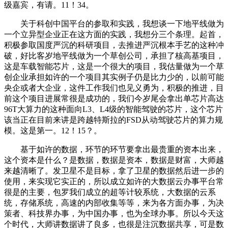
级嘉宾，有请。11！34。
关于科创中国平台的参取和实践，我想谈一下地平线做为
一个立异型企业正在这方面的实践，我想分三个条理。起首，
积极参取国度严沉的科研项目，去推进严沉根本手艺的这种冲
破，好比客岁地平线做为一个草创公司，承担了核高基项目，
这是车载智能芯片，这是一个很大的项目，我估量做为一个草
创企业承担如许的一个项目其实例子仍是比力少的，以前可能
央企或者大企业，这件工作我们也见义勇为，积极的推进，目
前这个项目进展常很是成功的，我们今岁尾会拿出单芯片高达
96T大算力的这种面向L3、L4级的智能驾驶的芯片，这个芯片
该当正在目前来讲是跨越特斯拉的FSD从动驾驶芯片的算力规
模。这是第一。12！15？。
基于如许的数据，环节的环节要拿出最贵重的资本出来，
这个资本是什么？是数据，数据是资本，数据是财富，大师越
来越清晰了。发卫星不是目标，拿了卫星的数据然后进一步的
使用，来实现它实正的，所以成立如许的大数据云办事平台常
很是的主要，包罗我们成立的超等计较系统，大数据的云系
统，存储系统，高速的内部收集等等，来为各方面办事，为决
策者、科技界办事，为中国办事，也为全球办事。所以今天这
个时代，大师讲数据讲了良多，也很是注沉数据共享，可是数