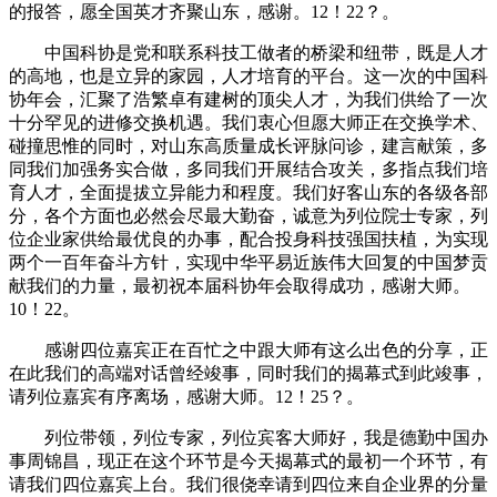
的报答，愿全国英才齐聚山东，感谢。12！22？。
中国科协是党和联系科技工做者的桥梁和纽带，既是人才
的高地，也是立异的家园，人才培育的平台。这一次的中国科
协年会，汇聚了浩繁卓有建树的顶尖人才，为我们供给了一次
十分罕见的进修交换机遇。我们衷心但愿大师正在交换学术、
碰撞思惟的同时，对山东高质量成长评脉问诊，建言献策，多
同我们加强务实合做，多同我们开展结合攻关，多指点我们培
育人才，全面提拔立异能力和程度。我们好客山东的各级各部
分，各个方面也必然会尽最大勤奋，诚意为列位院士专家，列
位企业家供给最优良的办事，配合投身科技强国扶植，为实现
两个一百年奋斗方针，实现中华平易近族伟大回复的中国梦贡
献我们的力量，最初祝本届科协年会取得成功，感谢大师。
10！22。
感谢四位嘉宾正在百忙之中跟大师有这么出色的分享，正
在此我们的高端对话曾经竣事，同时我们的揭幕式到此竣事，
请列位嘉宾有序离场，感谢大师。12！25？。
列位带领，列位专家，列位宾客大师好，我是德勤中国办
事周锦昌，现正在这个环节是今天揭幕式的最初一个环节，有
请我们四位嘉宾上台。我们很侥幸请到四位来自企业界的分量