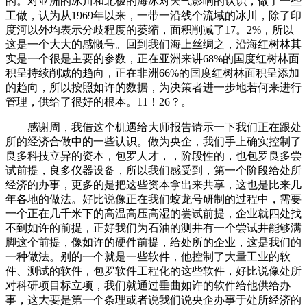
的。对亚洲的冰川和北极的海冰对天气影响的认识，做了一些
工做，认为从1969年以来，一带一沿线个流域的冰川，除了印
度河以外均表示分歧程度的萎缩，面积削减了17。2%，所以
这是一个大大的感慨号。回到我们海上丝绸之，沿海红树林其
实是一个很是主要的参数，正在亚洲来讲68%的国度红树林面
积呈持续削减的趋向，正在非洲66%的国度红树林面积呈添加
的趋向，所以按照如许的数据，为决策者进一步地若何来进行
管理，供给了很好的根本。11！26？。
感谢周，我借这个机遇给大师报告请示一下我们正在跟处
所的经济合做中的一些认识。做为央企，我们手上确实控制了
良多科技立异的资本，包罗人才，，阶段性的，也包罗良多尝
试前提，良多仪器设备，所以我们感受到，第一个阶段给处所
经济的办事，更多的是把这些资本拿出来共享，这也是比来几
年各地的做法。好比说像正在我们蛟龙号研制的过程中，需要
一个正在几千米下的高温高压高湿的尝试前提，企业就四处找
不到如许的前提，正好我们为石油的测井有一个尝试井能够满
脚这个前提，像如许的硬件前提，给处所的企业，这是我们的
一种做法。别的一个就是一些软件，他控制了大量工业的软
件、测试的软件，包罗软件工程化的这些软件，好比说像处所
对科研项目标立项，我们就通过垂曲如许的软件给他供给办
事，这大要是第一个条理或者说我们说央企办事于处所经济的