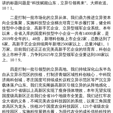
讲的标题问题是“科技赋能山东，立异引领将来”。大师欢送。
10！1。
二是打制一批市场化的立异从体。我们鼎力推进立异资本
向企业集聚，实施科技型企业梯次培育三年步履打算，健全科
技型中小微企业、高新手艺企业、立异型领军企业系统。本年
以来，全省入库的国度科技型中小企业一共有14000多家，是
2019年全年的1。48倍，新增科创板上市企业2家，总数达到了
6家。高新手艺企业持续两年新增2500家以上，总量冲破1。1
万家。目前我们还正正在完美高新手艺企业的培育库，科创企
业上市种子库，力争到2025年立异型领军企业要达到100家以
上。10！9。
四是打制一批引领型的立异高地。我们持续深化山东半岛
自从立异示范区的扶植，打制济青烟区域性科创核心，中科院
济南科创城，枣庄国度可持续成长议程立异示范区等严沉立异
载体落户山东。我们充实阐扬高新区引领立异的从阵地感化，
全省20个省级以上高新区实现了瘦身强体增效，本年无望实现
国度级高新区正在我们全省16个地级市全笼盖。我们还扛牢农
业大省的义务，不竭完美农业科技园区的系统，以黄三角国度
农高区为龙头，扶植20个国度农业科技园区，121个省级农业
科技园区，实施科技展翅步履，为现代农业的成长供给科技的