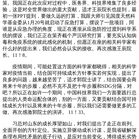
策。我国正在此次应对过程中，医务界、科技界堆集了良多经
验，这是对全世界做出的庞大贡献，适才王辰院长也提到，最
初一张PPT提到，要做久远的打算，我跟大师引见国度天然科
学基金委从1月20号就启动了应急打算，摆设了一批项目，阿
谁是从应急办理的角度，现正在逐渐从应急防控过渡到科学系
统的摆设，我们正正在策齐截个严沉研究打算，要充实认知病
毒和免疫系统的彼此感化的机制，但愿正在座的相关科学家有
什么好的提出来，我们必然会认实的接收。再次感激王辰院
长。11！8。
疫情期间，可能处置这方面的科学家都晓得，相关的科学
家对疫情当前，结合国可持续成长方针事实若何实现，提出了
良多的问题，越来越坚苦了，适才郭院士讲了，结合国要会商
将来十年的步履，必然不克不及把十年步履和SDG分隔，对
吧？所以正在如许一个期间，中国科技界我们一方面要践行总
提出的人类命运配合体的，别的一方面，又要贡献结合国可持
续成长方针以及将来的十年步履，所以我们还需要做更多的工
做。再次感激郭院士的演讲。 11！33。
习总对山东的成长厚望如山，对我们提出了走正在前列、
全面开创的方针定位。实施立异驱动成长计谋，是我省破解深
条理布局性矛盾的底子行动，是应对当前变化，博得成长劣势