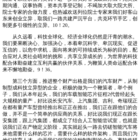
期沟通、议事协商，资本共享登记制，不竭加大取大院大所、
院士专家的合做力度，也热诚欢送列位院士专家来我们好客山
东来创业立异，取我们一路共建严沉平台，共克环节手艺，创
制更多引领性的立异。10！20。
从久远看，科技全球化、经济全球化仍然是汗青的潮水。
我们要果断决心、加强决心，本着卑沉科学、卑沉现实、促进
互信的，以危中求机，面向将来的可持续成长为标的目的，配
合应对人类社会晤对的挑和，共享立异成长的，为世界的科技
配合体勤奋建立互利共赢的伙伴关系，为鞭策人类命运配合体
来不懈地勤奋。9！36。
第三个方面，推进整个财产出格是我们的汽车财产，从制
制型成科技立异型的企业，积极的做为一个鞭策者，举个例
子，我们从本年起头，我们的车载智能芯片征程2代曾经起头
大规模的量产，好比说长安汽车、上汽集团、吉利、奇瑞现正
在都有量产车型曾经推出和正正在推出，我们正在跟他们的合
做，并不是一个简单的供应商的关系，好比说我们现正在跟长
安集团，跟上汽集团，都成立了结合人工智能尝试室，也就是
说我们正在产物定义阶段，其实就起头一路去切磋智能汽车将
来他需要什么样的芯片，需要什么样的软件架构，而且我们为