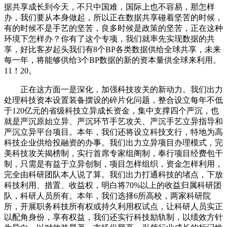
据共享成长到今天，不只中国难，国际上也不容易，那怎样
办，我们要从本身做起，所以正在数据共享碰着坚苦的时候，
有的时候不是手艺的坚苦，良多时候是政策的坚苦，正在这种
环境下怎样办？你有了这个专项，我们就率先实现数据的共
享，好比客岁起头我们有8个BP各类数据供给全球共享，未来
每一年，将能够供给3个BP数据的新的资本量供全球来利用。
11！20。
正在这方面一是深化，加强科技攻关的新动力。我们出力
处理科技资本设置装备摆设的碎片化问题，整合设立每年不低
于120亿元的省级科技立异成长资金，集中支撑四个严沉，也
就是严沉原始立异、严沉环节手艺攻关、严沉手艺立异指导和
严沉立异平台项目。本年，我们还将设立科技支行，特地为高
科技企业供给投融资的办事。我们出力立异项目办理模式，完
美科技攻关揭榜制，实行首席专家组阁制，奉行项目经费包干
制，只需是有益于立异创制，项目怎样组织，资金怎样利用，
完全由科研团队本人说了算。我们出力打通科技的堵点，下放
科技利用、措置、收益权，明白将70%以上的收益归属科研团
队，科研人员所有。本年，我们选择6所高校，两家科研院
所，开展职务科技所有权或持久利用权试点，让科研人员实正
以配角身份，享有权益，我们还实行科技励轨制，以绩效方针