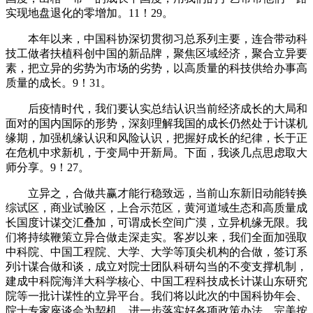
实现地盘退化的零增加。11！29。
本年以来，中国科协深切贯彻习总系列主要，连合带动科
技工做者扶植科创中国的新品牌，聚焦区域经济，聚合立异要
素，把立异的劣势为市场的劣势，以高质量的科技供给办事高
质量的成长。9！31。
后疫情时代，我们要认实总结认识当前经济成长的大局和
面对的国内国际的形势，深刻理解我国的成长仍然处于计谋机
缘期，加强机缘认识和风险认识，把握好成长的纪律，长于正
在危机中求新机，于变局中开新局。下面，我谈几点思虑取大
师分享。9！27。
立异之，合做共赢才能行稳致远，当前山东新旧动能转换
综试区，商业试验区，上合示范区，黄河道域生态和高质量成
长国度计谋交汇叠加，可谓成长空间广漠，立异机缘无限。我
们将持续鞭策立异合做走深走实。客岁以来，我们全面加强取
中科院、中国工程院、大学、大学等顶尖机构的合做，签订系
列计谋合做和谈，成立对院士团队科研勾当的不变支撑机制，
建成中科院海洋大科学核心、中国工程科技成长计谋山东研究
院等一批计谋性的立异平台。我们将以此次的中国科协年会、
院士专家座谈会为契机，进一步落实好各项政策办法，完美按