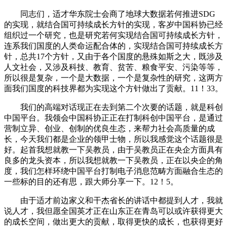
同志们，适才华东院士会商了地球大数据若何推进SDG
的实现，就结合国可持续成长方针的实现，客岁中国科协已经
组织过一个研究，也是研究若何实现结合国可持续成长方针，
连系我们国度的人类命运配合体的，实现结合国可持续成长方
针，总共17个方针，又由于各个国度的悬殊如斯之大，既涉及
人文社会，又涉及科技、教育、贫苦、粮食平安、污染等等，
所以很是复杂，一个是大数据，一个是复杂性的研究，这两方
面我们国度的科技界都为实现这个方针做出了贡献。11！33。
我们的高端对话现正在去到第二个次要的话题，就是科创
中国平台。我领会中国科协正正在打制科创中国平台，是通过
营制立异、创业、创制的优良生态，来帮力社会高质量的成
长，今天我们都是企业的领甲士物，所以我感觉这个话题很是
好。起首我想就教一下吴教员，由于吴教员正在央企方面具有
良多的龙头资本，所以我想就教一下吴教员，正在以央企的角
度，我们怎样环绕中国平台打制电子消息范畴方面融合生态的
一些标的目的还有思，跟大师分享一下。12！5。
由于适才前边家义和干杰省长的讲话中都提到人才，我就
说人才，我但愿全国英才正在山东正在青岛可以或许获得更大
的成长空间，做出更大的贡献，取得更快的成长，也获得更好