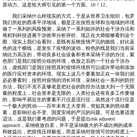
原动力。这是给大师引见的第一个方面。10！12。
我们采纳什么样现实的方式，于是从世界卫生组织，包罗
我们所处的西承平洋地域，都是正在按照全球和当地域的环境
做了一系列的风险预测，采纳了一系列如许的社会干涉办法和
堆积到科技进展干涉效率分析评价。现正在大师能够看到这个
图，现实上我们会看到，是既有反映疫情严沉的曲线，好比蓝
色的这个横线，是发生了疫情的波动，粉色的线是我们当前采
纳比力高压的，带动良多社会设备和资本采纳干涉的办法，紫
色部门是我们按照分歧的环境，收放之后的一个社会干涉办
法，虚线部门是我们按照其时疫情环境所可以或许带动和添加
的医疗应对资本的环境。现实上这几个要素加正在一块我们就
必必要看到，按照对疫情的消长环境，采纳社会一系列的防控
办法，我们不克不及够老是把社会的防控办法放大到一个无限
量的程度上，社会资本是无限的，人类社会还有良多工作要做
的，影响平易近生的要素不只仅是流行症，虽然这个流行症是
一个极大的扰动——百年未有之大变局，突如其来的扰动要
素，是影响社会不变、国度安靖的严沉的问题。可是也要适度
适法，这是我们要考虑的问题，于是提出risk adjusted
approach，采纳收放自若，并不是采纳极大的不成比例的成本
和效益比，把疫情压得极低，而是采纳对疫情可控的程度上一