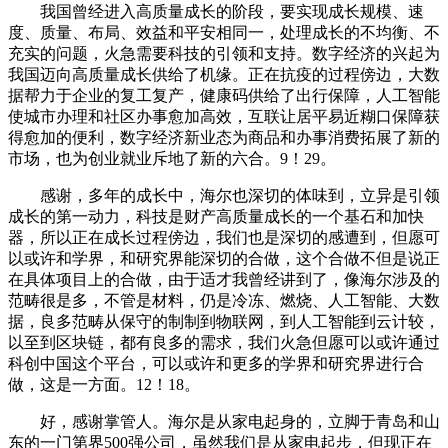
我国曾经进入高质量成长的阶段，要实现成长规模、速
度、质量、布局、效益和平安相同一，处理成长的不均衡、不
充实的问题，火急需要科技的引领和支持。数字经济的兴起为
我国迈向高质量成长供给了机缘。正在抗疫的过程傍边，大数
据帮力于企业的复工复产，健康码供给了出行保障，人工智能
使城市办理和社区办事愈加高效，互联让居平易近糊口保障获
得愈加的便利，数字经济新业态为商品和办事消费拓展了新的
市场，也为创业就业斥地了新的六合。9！29。
感谢，多年的成长中，海尔也深切的体味到，立异是引领
成长的第一动力，科技是财产高质量成长的一个基石和加快
器，所以正在成长过程傍边，我们也是深切的感遭到，但愿可
以或许和学界，和研究界能深切的合做，这个合做不但是说正
在具体项目上的合做，由于适才我曾经讲到了，像海尔涉及的
范畴很是多，不管是材料，仍是冷冻、燃烧、人工智能、大数
据，良多范畴从保守的制制到物联网，到人工智能到云计较，
以至到区块链，都有良多的需求，我们火急但愿可以或许通过
科创中国这个平台，可以或许和更多的学界和研究界进行合
做，这是一方面。12！18。
好，感谢掌管人。海尔是从家电起身的，立脚于青岛和山
东的一门第界500强公司，虽然我们是从家电起步，但现正在