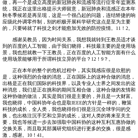
做，再一个是成立高度的新冠肺炎和流感等流行症常年监测系
统，我正在这里出格提示大师留意，新冠肺炎和流感正在本年
秋冬季候若是再呈现，这是一个很凸起的问题，连结矫捷的响
应级此外调零件制，别的积极开展科学研究这点是至为主要
的，只要铸就了科技之剑才能愈加无效的防控疫情。11！2。
感谢吴教员，因为时间关系，我想我就转到王教员适才谈
到的百度的人工智能，由于我们晓得，科技最主要的是使用场
景，我也想就教一下王教员，正在百度的人工智能方面有什么
使用场景能够用于所谓科技立异的平台？12！9？。
正在本年的整个的危机过程中，其实我感应很是欣慰的
是，这种强烈的合做的消息，正在国际上的这种合做的消息，
出格是正在我们国际的科技界，以及专业人士界之间发出的这
种消息，我们是正在挑和的期间互相合做，这种合做的友情和
这种协做的做法，其实是我们很是主要的，并且是一大财富。
我也晓得，中国科协年会也是取IEEE的方针是一样的，鞭策
科技的成长，全人类，我也晓得你们很是注沉全球学问的交
换，也出格注沉手艺和立异的成长，这对人类的将来至关主
要，我也等候进一步去加强取中国科协的这种互利互惠协做的
交换关系，而且取其部属研究组织进行更多的交换，很是感
激，感谢。10！41。