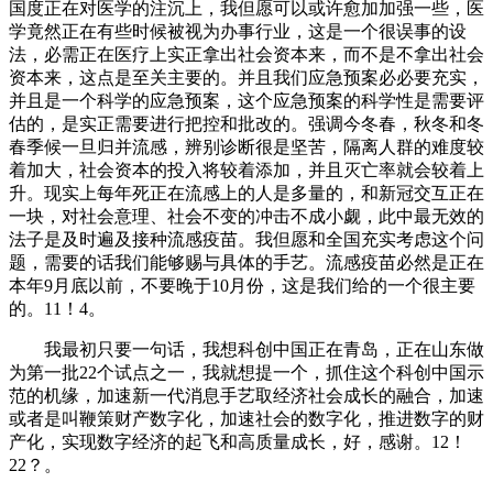
国度正在对医学的注沉上，我但愿可以或许愈加加强一些，医
学竟然正在有些时候被视为办事行业，这是一个很误事的设
法，必需正在医疗上实正拿出社会资本来，而不是不拿出社会
资本来，这点是至关主要的。并且我们应急预案必必要充实，
并且是一个科学的应急预案，这个应急预案的科学性是需要评
估的，是实正需要进行把控和批改的。强调今冬春，秋冬和冬
春季候一旦归并流感，辨别诊断很是坚苦，隔离人群的难度较
着加大，社会资本的投入将较着添加，并且灭亡率就会较着上
升。现实上每年死正在流感上的人是多量的，和新冠交互正在
一块，对社会意理、社会不变的冲击不成小觑，此中最无效的
法子是及时遍及接种流感疫苗。我但愿和全国充实考虑这个问
题，需要的话我们能够赐与具体的手艺。流感疫苗必然是正在
本年9月底以前，不要晚于10月份，这是我们给的一个很主要
的。11！4。
我最初只要一句话，我想科创中国正在青岛，正在山东做
为第一批22个试点之一，我就想提一个，抓住这个科创中国示
范的机缘，加速新一代消息手艺取经济社会成长的融合，加速
或者是叫鞭策财产数字化，加速社会的数字化，推进数字的财
产化，实现数字经济的起飞和高质量成长，好，感谢。12！
22？。