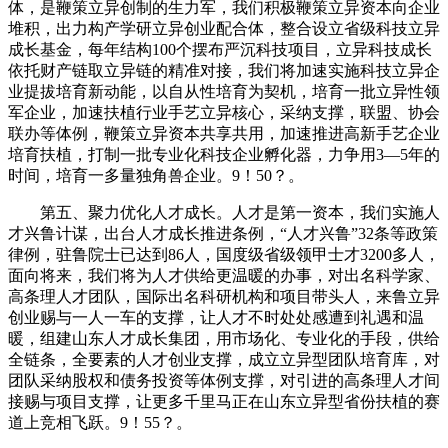
体，是鞭策立异创制的生力军，我们积极鞭策立异资本向企业
堆积，出力构产学研立异创业配合体，整合设立省级科技立异
成长基金，每年结构100个摆布严沉科技项目，立异科技成长
依托财产链取立异链的精准对接，我们将加速实施科技立异企
业提拔培育新动能，以自从性培育为契机，培育一批立异性领
军企业，加速扶植行业手艺立异核心，采纳支撑，联盟、协会
联办等体例，鞭策立异资本共享共用，加速推进高新手艺企业
培育扶植，打制一批专业化科技企业孵化器，力争用3—5年的
时间，培育一多量独角兽企业。9！50？。
第五、聚力优化人才成长。人才是第一资本，我们实施人
才兴鲁计谋，出台人才成长推进条例，“人才兴鲁”32条等政策
律例，驻鲁院士已达到86人，国度级省级领甲士才3200多人，
面向将来，我们将为人才供给更温暖的办事，对出名科学家、
高条理人才团队，国际出名科研机构和项目带头人，来鲁立异
创业赐与一人一车的支撑，让人才不时处处感遭到礼遇和温
暖，组建山东人才成长集团，用市场化、专业化的手段，供给
全链条，全要素的人才创业支撑，成立立异型团队培育库，对
团队采纳股权和债务投资等体例支撑，对引进的高条理人才间
接赐与项目支撑，让更多千里马正在山东立异型省份扶植的赛
道上竞相飞跃。9！55？。