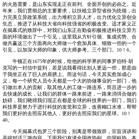
的火急需要，是山东实现走正在前列、全面开创的必由之。近
年来，我们贯彻总的主要要求，以扶植立异型省份为统领，出
力完美立异政策系统，出力堆积立异人才，出力优化立异创业
生态，推进了从科技大省向科技强省的积极改变。适才家义正
在揭幕式的致辞中，对我们山东正在勤奋积极推进科技立异方
面的环境做出了一个引见，这里我从方针引领、集成劣势、合
做共赢这三个方面再向大师做一个愈加具体、细致一些的一个
引见，以加深大师的印象，供大师参考。三个部门。10！6。
牛顿正在1675年的时候，给他的科学界的同事罗伯特·胡
克写的一封信中提到，若是说我看得比别人更远一些，那是由
于我坐正在了巨人的肩膀上。而这句话，今天其实愈加成心
义，每一个研究人员今天都是一个大的协做事业的一部门，他
们做出本人的贡献，取其他人的工做一路连系，而且进一步的
去快速的成长，让我们的群体一路来前进，一路来消弭合做的
妨碍，我们晓得我们现正在都是全球的科技界的一部门，我们
科技界是努力于进行科技的发觉和立异，改善糊口水准，帮帮
我们更好的去照应其他人，更好的去照应我们的星球。10！
40。
今天揭幕式包罗三个阶段，别离是带领致辞，宗旨演讲和
高端对话三项内容，下面我们有请全国政协副、中国科协，本