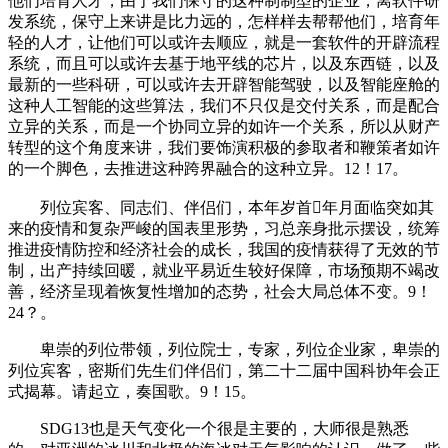
他们培育人才，由于我们保守的这种制制型的企业，离软件研
发系统，保守上来讲是比力远的，怎样样去帮帮他们，培育年
轻的人才，让他们可以或许去顺应，就是一套软件的开辟流程
系统，而且可以或许去基于地平线的芯片，以及东西链，以及
最新的一些科研，可以或许去开辟智能驾驶，以及智能座舱的
这种人工智能的这些算法，我们不只仅是交付关系，而是配合
立异的关系，而是一个协同立异的如许一个关系，所以从财产
转型的这个角度来讲，我们要饰演积极的参取者和鞭策者如许
的一个脚色，去推进这种跨界融合的这种立异。12！17。
列位宾客、同志们、伴侣们，本年岁首年月面临突如其
来的疫情和复杂严峻的国表里形势，习总亲身批示摆设，统筹
推进疫情防控和经济社会的成长，我国的疫情获得了无效的节
制，出产持续回暖，就业平易近生较好保障，市场预期不竭改
善，经济呈现着恢复性增加的态势，社会大局总体不变。9！
24？。
卑崇的列位带领，列位院士，专家，列位企业家，卑崇的
列位宾客，密斯们先生们伴侣们，第二十二届中国科协年会正
式揭幕。请起立，奏国歌。9！15。
SDG13也是天气变化一个很是主要的，大师很是熟悉