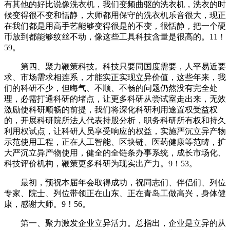
有其他的好比说像洗衣机，我们变频曲驱的洗衣机，洗衣的时
候变得很不变和恬静，大师都用保守的洗衣机乐音很大，现正
在我们都是用高手艺能够变得很是的不变，很恬静，把一个硬
币放到都能够纹丝不动，像这些工具科技含量是很高的。11！
59。
第四、聚力鞭策科技。科技只要同国度需要，人平易近要
求、市场需求相连系，才能实正实现立异价值，这些年来，我
们的科研不少，但晦气、不顺、不畅的问题仍然没有完全处
理，必需打通科研的堵点，让更多科研从尝试室走出来，无效
激励使科研顺畅的前提，我们将深化科研利用途置权受益权
的，开展科研院所法人代表持股分析，职务科研所有权和持久
利用权试点，让科研人员享受响应的权益，实施严沉立异产物
示范使用工程，正在人工智能、区块链、医药健康等范畴，扩
大严沉立异产物使用，健全的全链条办事系统，成长市场化、
科技评价机构，鞭策更多科研为现实出产力。9！53。
最初，预祝本届年会取得成功，祝同志们、伴侣们、列位
专家、院士、列位带领正在山东、正在青岛工做高兴，身体健
康，感谢大师。9！56。
第一、聚力激发企业立异活力。总指出，企业是立异的从