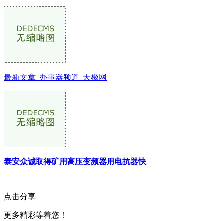
最新文章_办事器频道_天极网
泰安众诚取得矿用高压变频器用电抗器快
点击分享
更多精彩等着您！