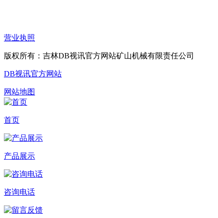
营业执照
版权所有：吉林DB视讯官方网站矿山机械有限责任公司
DB视讯官方网站
网站地图
首页
产品展示
咨询电话