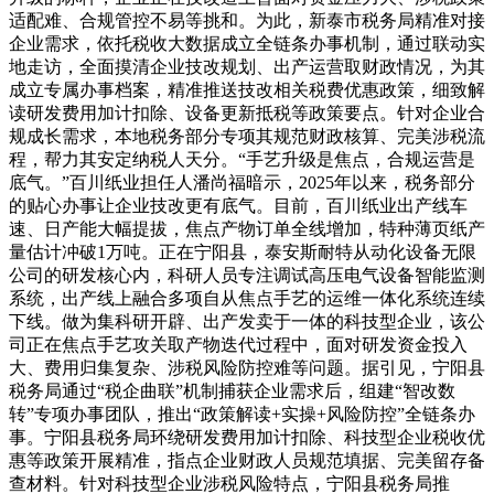
适配难、合规管控不易等挑和。为此，新泰市税务局精准对接
企业需求，依托税收大数据成立全链条办事机制，通过联动实
地走访，全面摸清企业技改规划、出产运营取财政情况，为其
成立专属办事档案，精准推送技改相关税费优惠政策，细致解
读研发费用加计扣除、设备更新抵税等政策要点。针对企业合
规成长需求，本地税务部分专项其规范财政核算、完美涉税流
程，帮力其安定纳税人天分。“手艺升级是焦点，合规运营是
底气。”百川纸业担任人潘尚福暗示，2025年以来，税务部分
的贴心办事让企业技改更有底气。目前，百川纸业出产线车
速、日产能大幅提拔，焦点产物订单全线增加，特种薄页纸产
量估计冲破1万吨。正在宁阳县，泰安斯耐特从动化设备无限
公司的研发核心内，科研人员专注调试高压电气设备智能监测
系统，出产线上融合多项自从焦点手艺的运维一体化系统连续
下线。做为集科研开辟、出产发卖于一体的科技型企业，该公
司正在焦点手艺攻关取产物迭代过程中，面对研发资金投入
大、费用归集复杂、涉税风险防控难等问题。据引见，宁阳县
税务局通过“税企曲联”机制捕获企业需求后，组建“智改数
转”专项办事团队，推出“政策解读+实操+风险防控”全链条办
事。宁阳县税务局环绕研发费用加计扣除、科技型企业税收优
惠等政策开展精准，指点企业财政人员规范填据、完美留存备
查材料。针对科技型企业涉税风险特点，宁阳县税务局推