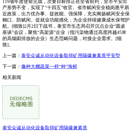
119项年度使命完成，次要目标排正在全省前列，全市平安出
产形势不变，实现了“十四五”收官。省市赋闲安全稳岗惠平易
近政策，出力优办事、提效能、强保障，充实阐扬赋闲安全保
糊口、防赋闲、促就业功能感化，为企业持续健康成长保驾护
航。[细致]2月2日下战书，泰安市生态局召开沉点企业“圆桌
座谈”会议，聚焦“高架源”企业（指污染物通过高度跨越45米
的高烟囱排放的企业）生态范畴问题，对接企业需求。[细
致]。
上一篇：
泰安众诚从动化设备取得矿用隔爆兼素质平安型
下一篇：
像种大棚蔬菜一样“种”海鲜
相关新闻
泰安众诚从动化设备取得矿用隔爆兼素质