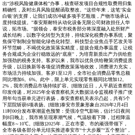
出“涉税风险健康体检”办事，核查研发项目合规性取费用归集
精确性，及时出具风险提醒函取整改。“这些年来，这笔‘实金
白银’的支撑，让我们成功冲破多项手艺瓶颈，产物市场承认
度持续提拔。”泰安斯耐特从动化设备无限公司财政担任人华
说，拓市场。”据领会，泰安市税务部分将深度融入处所财产
成长结构，以数字化转型为支持，持续深化税费办事系统，聚
焦保守制制业智能化绿色化转型、科技型企业焦点手艺攻关等
环节范畴，不竭优化政策落实精度，提拔合规办事温度，让税
务合规成为企业行稳致远的“底座”，为培育新质出产力供给愈
加强劲的税务支持。客岁以来，我市以优良供给鞭策消费提质
升级，以旧换新等各项促消费政策落地收效，消费潜力充实，
市场活力持续加强。客岁1至12月，全市社会消费品零售总额
同比增加6。6%。此中，限上单元实现零售额同比增加12。
2%，我市消费品市场持续扩容。[细致]近日，人平易近查察院
印发传递，对2025年全省查察机关大数据法令监视模子推广使
用年勾当获单元进行表扬，泰安查察机关表示凸起，共有5个
下层院斩获6项表扬。[细致]泰安市景象形象台2026年2月4日
11时00分发布寒潮蓝色预警：受强冷空气影响，估计5日夜间
到8日晚上，我市将呈现寒潮气候，气温较着下降，过程降温
幅度8～10℃。[细致]2025年，正在市委、市的顽强带领下，
全市各级各部分单元结实推进泰安市“十大步履”“五个整治”，