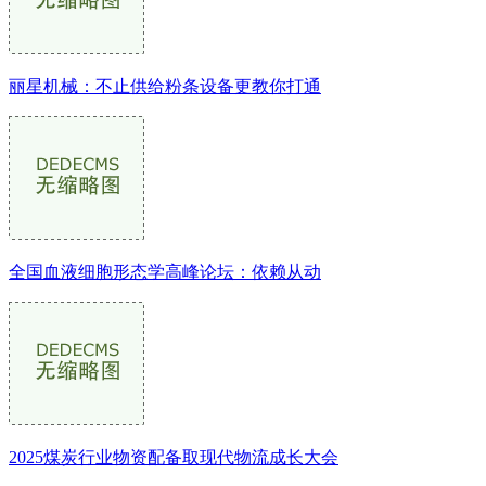
丽星机械：不止供给粉条设备更教你打通
全国血液细胞形态学高峰论坛：依赖从动
2025煤炭行业物资配备取现代物流成长大会