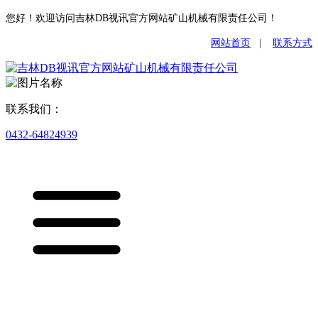
您好！欢迎访问吉林DB视讯官方网站矿山机械有限责任公司！
网站首页
|
联系方式
联系我们：
0432-64824939