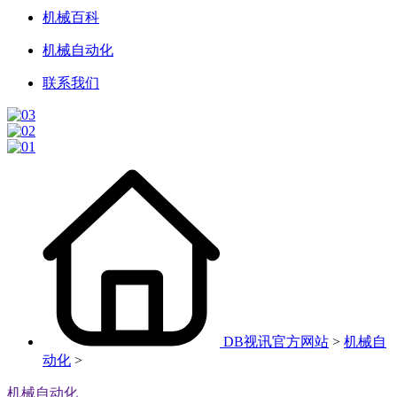
机械百科
机械自动化
联系我们
DB视讯官方网站
>
机械自
动化
>
机械自动化