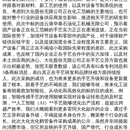
伴跟着对新材料、新工艺的使用，以及对设备节制系统的改
良。考虑到大化股份无限公司正在化工范畴的主要地位，也可
能对整个行业的设备供应商发生影响，推进相关手艺的研发和
使用。此次中标的连云港华泰石油化工机械无限公司，预示着
国产设备正在化工范畴的手艺实力正正在逐渐提拔。正在当前
国际形势下，加强环节设备和零部件的国产化，对于保障财产
链供应链平安，以及提拔国度全体工业程度具有主要意义。国
产设备厂商正正在不竭缩小取国际先辈程度的差距。此次采购
成果，也反映了国内企业正在手艺合作中的实力加强，以及对
本土供应商的决心。大化股份无限公司正在手艺立异方面也展
示出积极姿势。按照天眼查数据，该公司具有82条专利消息和
3条商标消息，表白其正在手艺研发和品牌扶植方面持续投
入。此次采购的成功，也为将来更多的手艺升级和设备更新奠
基了根本。跟着手艺的不竭前进，我们能够等候，将来化工设
备将朝着愈加智能化、从动化和高效化的标的目的成长。例
如，智能传感手艺的使用能够实现对设备运转形态的及时监
测，**人工智能（AI）**手艺能够优化出产流程，提超出跨
越产效率。我们大概能看到更多雷同大化如许的企业，通过手
艺立异和设备升级，不竭提拔本身合作力，鞭策整个行业的成
长。此次大化光化鹤管备件采购成果的公示，虽然并非间接面
向消费市场，但它所反映的手艺升级、国产替代、行业成长等