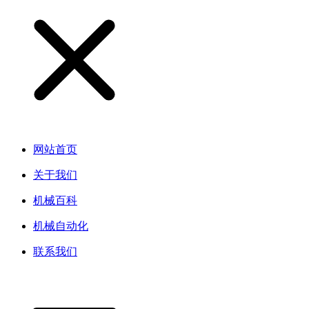
网站首页
关于我们
机械百科
机械自动化
联系我们