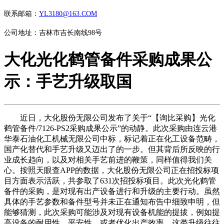
联系邮箱：
YL3180@163.COM
公司地址：吉林市吉长南线98号
大化光化鹤管备件采购成果公
示：手艺升级取国
近日，大化股份无限公司发布了关于“【询比采购】光化
鹤管备件/7126-PS2采购成果公示”的动静。此次采购由连云港
华泰石油化工机械无限公司中标，标记着正在化工设备范畴，
国产化替代和手艺升级又迈出了的一步。但其背后所反映的行
业成长趋向，以及对相关手艺前进的鞭策，同样值得我们关
心。按照天眼查APP的数据，大化股份无限公司正在招投标项
目方面表示活跃，共参取了631次招投标项目。此次光化鹤管
备件的采购，是对现有出产设备进行和升级的主要行动。虽然
具体的手艺参数和备件型号并未正在通知布告中细致申明，但
能够猜测，此次采购可能涉及对现有设备机能的提拔，例如提
高设备的耐用性、平安性，或者优化出产效率。这类升级往往