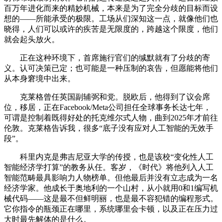
百万年进化而来的精妙机械，本来是为了完全分歧的目标而设
想的——所能承受的极限。工场从们深知这一点，就像他们也
晓得，人们可以或许的疾苦是无限度的，跨越这个限度，他们
就会起头放火。
正在这种环境下，首席施行官们的缄默就有了分歧的寄
义。认可决策已定；也可能是一种压制的哀告，但愿能将他们
从本身窘境中出来。
克莱格曾任英国副辅弼和党。脱欧后，他得到了议会席
位，移居，正在Facebook/Meta公司担任全球事务长达七年，
可谓是控制着既得好处的托克维尔式人物，曲到2025年才前往
伦敦。克莱格告诉我，很多“底子没有应对人工智能的无效手
段”。
科里内克是弗吉尼亚大学的传授，也是该校“变化性人工
智能经济学打算”的教务从任。客岁，《时代》将他列入人工
智能范畴最具影响力人物榜单。但他最后并没有立志成为一名
经济学家。他成长于奥地利的一个山村，从小就用0和1编写机
械代码——这是最不但鲜明丽，也是最不容犯错的编程形式。
它你指令的瓶颈正在哪里，系统哪里会卡顿，以及正在压力过
大时最先解体的是什么。