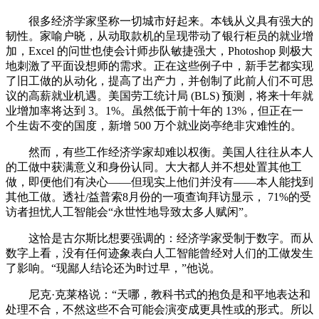
很多经济学家坚称一切城市好起来。本钱从义具有强大的
韧性。家喻户晓，从动取款机的呈现带动了银行柜员的就业增
加，Excel 的问世也使会计师步队敏捷强大，Photoshop 则极大
地刺激了平面设想师的需求。正在这些例子中，新手艺都实现
了旧工做的从动化，提高了出产力，并创制了此前人们不可思
议的高薪就业机遇。美国劳工统计局 (BLS) 预测，将来十年就
业增加率将达到 3。1%。虽然低于前十年的 13%，但正在一
个生齿不变的国度，新增 500 万个就业岗亭绝非灾难性的。
然而，有些工作经济学家却难以权衡。美国人往往从本人
的工做中获满意义和身份认同。大大都人并不想处置其他工
做，即便他们有决心——但现实上他们并没有——本人能找到
其他工做。透社/益普索8月份的一项查询拜访显示， 71%的受
访者担忧人工智能会“永世性地导致太多人赋闲”。
这恰是古尔斯比想要强调的：经济学家受制于数字。而从
数字上看，没有任何迹象表白人工智能曾经对人们的工做发生
了影响。“现鄙人结论还为时过早，”他说。
尼克·克莱格说：“天哪，教科书式的抱负是和平地表达和
处理不合，不然这些不合可能会演变成更具性或的形式。所以