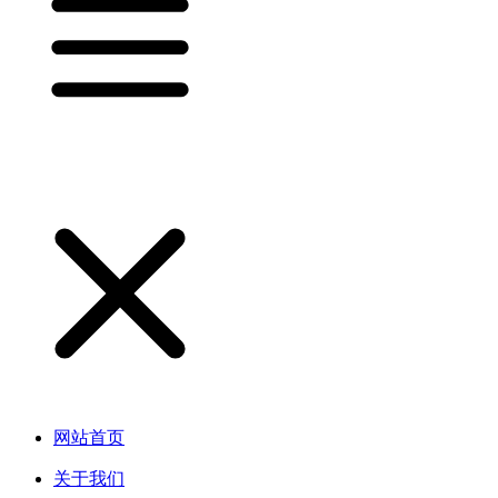
网站首页
关于我们