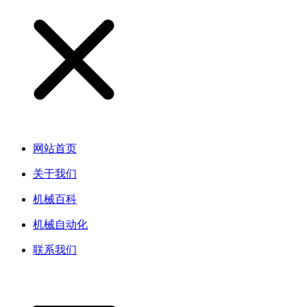
网站首页
关于我们
机械百科
机械自动化
联系我们