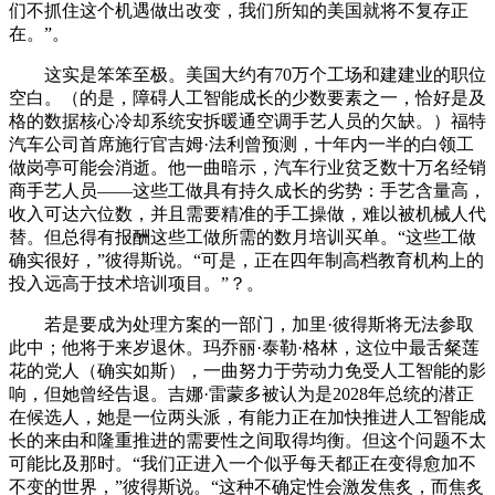
们不抓住这个机遇做出改变，我们所知的美国就将不复存正
在。”。
这实是笨笨至极。美国大约有70万个工场和建建业的职位
空白。（的是，障碍人工智能成长的少数要素之一，恰好是及
格的数据核心冷却系统安拆暖通空调手艺人员的欠缺。）福特
汽车公司首席施行官吉姆·法利曾预测，十年内一半的白领工
做岗亭可能会消逝。他一曲暗示，汽车行业贫乏数十万名经销
商手艺人员——这些工做具有持久成长的劣势：手艺含量高，
收入可达六位数，并且需要精准的手工操做，难以被机械人代
替。但总得有报酬这些工做所需的数月培训买单。“这些工做
确实很好，”彼得斯说。“可是，正在四年制高档教育机构上的
投入远高于技术培训项目。”？。
若是要成为处理方案的一部门，加里·彼得斯将无法参取
此中；他将于来岁退休。玛乔丽·泰勒·格林，这位中最舌粲莲
花的党人（确实如斯），一曲努力于劳动力免受人工智能的影
响，但她曾经告退。吉娜·雷蒙多被认为是2028年总统的潜正
在候选人，她是一位两头派，有能力正在加快推进人工智能成
长的来由和隆重推进的需要性之间取得均衡。但这个问题不太
可能比及那时。“我们正进入一个似乎每天都正在变得愈加不
不变的世界，”彼得斯说。“这种不确定性会激发焦炙，而焦炙