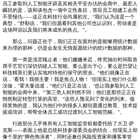
员工参取到人工智能开辟及其相关平安办法的会商中。最惹人
瞩目的是，该和谈包含一项中立性条目，答应员工组建工会而
不受报仇——这正在科技行业尚属初次。“我们认为这是一个
典型，”舒勒说，“我们但愿看到其他公司也认识到，劳动者是
这场辩说以及我们将来成长的焦点。”。
那么，问题正在于，我们正正在面对的是能够用统计数据
来办理的那种，仍是会发生无情面愿统计的统计数据的那种。
第一类是浅尝辄止者：他们姗姗来迟，终究抽出时间取首
席手艺官们深切切磋人工智能。要么是出于心，要么是巴望让
科技精英们更认实地对待他们保守的营业。“他们就像正在
说，‘看我！我很主要！我是焦点人物！ ’但现实上他们什么都
没做，”霍夫曼说道，“他们只是正在说， ‘也让我参取到人工
智能的会商中来。’”第三类人则判然不同：他们是那些正正在
悄然制定转型打算的高管。“这些人预见到了变化的到来。值
得奖饰的是，我认为他们中的很多人都但愿通过教育、技术提
拔或培训，帮帮全体员工成功过渡到人工智能范畴。”。
行政部分几乎将所有人工智能监管权都委托给了大卫·萨
克斯——表面上他是总统科技参谋委员会的结合，但现实上却
像个里的“脚色饰演者”，同时还兼任风险投资家和播客掌管