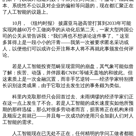
本、系统性不公以及对企业的偏袒等问题的，现在都汇聚正在
了人工智能的议题上。
10月， 《纽约时报》 披露亚马逊高管打算到2033年可能
实现跨越60万个工做岗亭的从动化后第二天，一家大型跨国公
司的公关从管告诉我：“我们再也不想谈论这件事了。” 这至
多算得上是一段小小的汗青——我第一次被要求匿名采访或
人，以便他们可以或许公开注释本人将不再就此事颁发任何评
论。
若是人工智能投资范畴呈现雷同的崩盘，其气象可能似曾
了解：疾苦、动荡，并伴跟着CNBC等铺天盖地的和彼此。但
这素质上是一次金融沉置，而非手艺逆转——经济学家特别擅
长识别这类成果，由于它取过去发生过的事务颇为类似。
科里内克取那些只会回首过去、未雨绸缪的经济学家们正
在这一点上发生了不合。若是人工智能的成长速度实如他所预
期的那样迅猛，那么对很多劳动者而言，损害将正在机构来得
及顺应之前就已——并且每一次成功的使用只会加剧人们对人
工智能的需求。
人工智能现在已无处不正在，任何精明的学问工做者都能