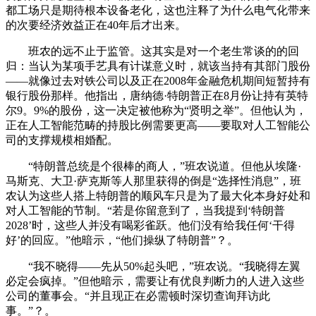
都工场只是期待根本设备老化，这也注释了为什么电气化带来
的次要经济效益正在40年后才出来。
班农的远不止于监管。这其实是对一个老生常谈的的回
归：当认为某项手艺具有计谋意义时，就该当持有其部门股份
——就像过去对铁公司以及正在2008年金融危机期间短暂持有
银行股份那样。他指出，唐纳德·特朗普正在8月份让持有英特
尔9。9%的股份，这一决定被他称为“贤明之举”。但他认为，
正在人工智能范畴的持股比例需要更高——要取对人工智能公
司的支撑规模相婚配。
“特朗普总统是个很棒的商人，”班农说道。但他从埃隆·
马斯克、大卫·萨克斯等人那里获得的倒是“选择性消息”，班
农认为这些人搭上特朗普的顺风车只是为了最大化本身好处和
对人工智能的节制。“若是你留意到了，当我提到‘特朗普
2028’时，这些人并没有喝彩雀跃。他们没有给我任何‘干得
好’的回应。”他暗示，“他们操纵了特朗普”？。
“我不晓得——先从50%起头吧，”班农说。“我晓得左翼
必定会疯掉。”但他暗示，需要让有优良判断力的人进入这些
公司的董事会。“并且现正在必需顿时深切查询拜访此
事。”？。