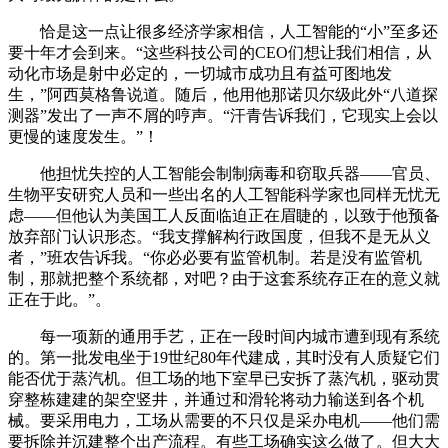
恰是这一点让很多经济学家相信，人工智能的“小”至多还
要十年才会到来。“这些科技公司的CEO们想让我们相信，从
动化市场是射中必定的，一切城市成功且有益可图地发
生，”阿西莫格鲁说道。随后，他用他那诺贝尔级此外“八道探
测器”发出了一声不屑的哼声。“汗青告诉我们，它现实上会以
更慢的速度发生。”！
他担忧失控的人工智能会制制病毒和窃取兵器——官员、
生物平安研究人员和一些出名的人工智能科学家也同样无忧无
虑——但他认为美国工人反面临迫正在眉睫的，以致于他预备
放弃部门认识形态。“我支撑解构行政国度，但我不是无从义
者，”班农告诉我。“你必必要有监管机制。若是没有监管机
制，那就把整个系统都，对吧？由于这套系统存正在的意义就
正在于此。”。
每一项新的通用手艺，正在一段时间内城市遭到现有系统
的。第一批发电坐于19世纪80年代建成，其时没有人质疑它们
能否优于蒸汽机。但工场的地下室早已安拆了蒸汽机，驱动贯
穿整栋建建的架空竖井，并通过和滑轮将动力输送到各个机
械。要采用电力，工场从需要的不只仅是采办电机——他们需
要拆除并沉建整个出产流程。有些工场确实这么做了。但大大