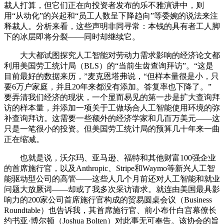
裁人打算，但它们正在向投资者发布的乐不雅演讲中，则
用“从动化”的兴起和“员工人数呈下降趋向”等委婉的说法来注
释裁人。分析来看，这些声明非同寻常：本钱的具有者工人脚
下的冰层即将分裂——同时却继续它。
大大都试图探究人工智能对劳动力需求影响的经济论文都
利用美国劳工统计局（BLS）的“当前生齿查询拜访”。“这是
目前最好的数据来历，”麦克恩塔弗说，“但样本量很是小，只
要6万户家庭，并且20年来都没有添加。答复率也下降了。”
要弄清我们经济的现状，一个显而易见的第一步是扩大查询拜
访的样本量，并添加一项关于工做场合人工智能使用环境的弥
补查询拜访。这需要一些额外的经济学家和几百万美元——这
只是一笔很小的投资。但美国劳工统计局的预算几十年来一曲
正在缩减。
也就是说，沃尔玛、亚马逊、福特和其他财富100强企业
的首席施行官，以及Anthropic、Stripe和Waymo等新兴人工智
能驱动型公司的高管——这些人几个月前还对人工智能和就业
问题大放厥词——却或了我多次采访请求。就连由美国最具影
响力的200家公司首席施行官构成的贸易圆桌会议（Business
Roundtable）也告诉我，其首席施行官、前小布什白宫幕僚长
约书亚·博尔顿（Joshua Bolten）对此事无可奉告。该协会的旨