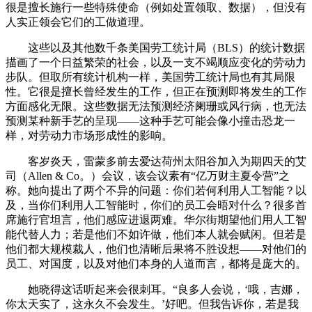
很是擅长施行一些特殊使命（例如处置领取、数据），但没有
人实正领会它们的工做道理。
这些以及其他数千条美国劳工统计局（BLS）的统计数据
描画了一个日益繁荣的社会，以及一支不竭顺应变化的劳动力
步队。但取所有统计机构一样，美国劳工统计局也有其局限
性。它很是擅长曾经发生的工作，但正在预测即将发生的工作
方面感化无限。这些数据无法预测经济阑珊或风行病，也无法
预测某种新手艺的呈现——这种手艺可能会像小撞击恐龙一
样，对劳动力市场形成性的影响。
客岁炎天，雷蒙多前去爱达荷州太阳谷加入为期四天的艾
司（Allen & Co。）会议，该会议素有“亿万财主夏令营”之
称。她向提出了两个不异的问题：你们若何利用人工智能？以
及，当你们利用人工智能时，你们的员工会晤对什么？很多首
席施行官坦言，他们感应进退两难。华尔街期望他们用人工智
能代替人力；若是他们不如许做，他们本人就会赋闲。但若是
他们都大规模裁人，他们也清晰后果将不胜设想——对他们的
员工、对国度，以及对他们本身的人道而言，都将是庞大的。
她晓得这话听起来会很刺耳。“良多人会说，‘哦，吉娜，
你太天实了，这永久不会发生。’好吧。但我告诉你，若是我