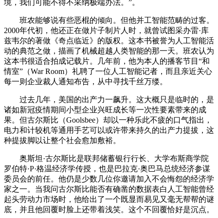
境，我们可能不得不采纳极端办法。”。
班农能够说有些恶棍的倾向。但他并工智能范畴的过客。
2000年代初，他还正在做片子制片人时，就曾试图采办雷·库
兹韦尔的著做《奇点临近》的版权。这本书被誉为人工智能活
动的典范之做，描画了机械超越人类智能的那一天。班农认为
这本书很适合拍成记载片。几年前，他为本人的播客节目“和
情室”（War Room）礼聘了一位人工智能记者，而且亲近关心
每一则企业裁人通知布告，从中寻找千丝万缕。
过去几年，美国的出产力一飙升。这大概只是临时的，是
诸如新冠疫情期间小型企业兴旺成长等一次性要素带来的成
果。但古尔斯比（Goolsbee）却以一种乐此不疲的口气指出，
电力和计较机等通用手艺可以或许带来持久的出产力提拔，这
种提拔脚以让整个社会愈加敷裕。
奥斯坦·古尔斯比是联邦储蓄银行行长、大学布斯商学院
罗伯特·P·格温经济学传授，也是巴拉克·奥巴马总统经济参谋
委员会的前任。他仍是少数几位你邀请加入不会悔怨的经济学
家之一。当我问古尔斯比能否有确凿的数据表白人工智能曾经
起头劳动力市场时，他给出了一个既显而易见又毫无帮帮的谜
底，并且他回覆时脸上还带着浅笑。这个不回覆恰好是沉点。