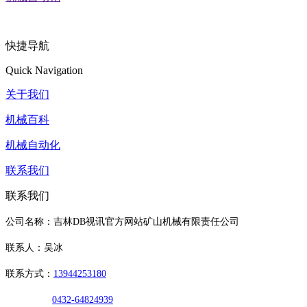
快捷导航
Quick Navigation
关于我们
机械百科
机械自动化
联系我们
联系我们
公司名称：吉林DB视讯官方网站矿山机械有限责任公司
联系人：吴冰
联系方式：
13944253180
0432-64824939