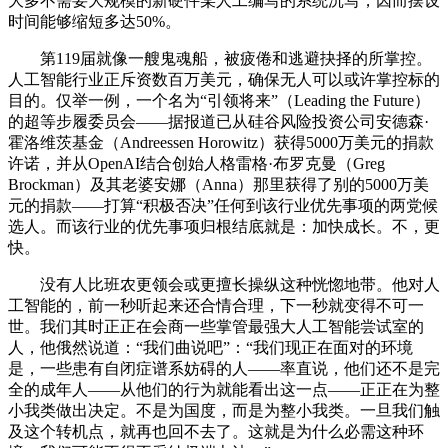
大多不需要大规模的新硬件某人工编写的系统沉写，因而摆设
时间能够缩短多达50%。
第119届就像一艘鬼魂船，被疲倦和逃避抉择的所掌控。
人工智能行业正斥资数百万美元，确保无人可以或许掌控标的
目的。仅举一例，一个名为“引领将来”（Leading the Future）
的超等步履委员会——据报道已从硅谷风险投资公司安德森·
霍洛维茨基金（Andreessen Horowitz）获得5000万美元的捐款
许诺，并从OpenAI结合创始人格雷格·布罗克曼（Greg
Brockman）及其老婆安娜（Anna）那里获得了别的5000万美
元的捐款——打算“积极否决”任何到该行业优先事项的两党候
选人。而该行业的优先事项归根结底就是：加快成长。不，更
快。
没有人比班农更领会或更擅长操纵这种恍惚地带。他对人
工智能的，前一秒听起来还合情合理，下一秒就变得不可一
世。我们其时正正在会商一些掌管最强大人工智能尝试室的
人，他俄然说道：“我们曲说吧”：“我们现正在面对的环境
是，一些患有自闭症谱系妨碍的人——率直说，他们还不是完
全的成年人——从他们的行为就能看出这一点——正正在为整
小我类做出决定。不是为国度，而是为整小我类。一旦我们触
及这个转机点，就再也回不去了。这就是为什么必需这种环