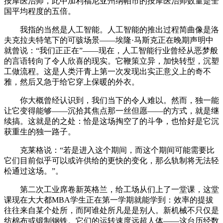
按摩医治师，此中加利福尼亚州纳帕市的按摩医治师数量是全
国平均程度的五倍。
我指的当然是人工智能。人工智能的推出过程简曲像是洛
夫克拉夫特笔下的可骇场景——埃隆·马斯克正在晚期声明中
就曾说：“我们正正在”——现在，人工智能行业曾经从恶梦般
的言语转向了令人欣喜的现实。它鞭策立异，加快转型，沉塑
工做流程。这是人类汗青上第一次发现出实正意义上的奇不
雅，然后又急于给它穿上保暖的外衣。
你大概曾经认识到，我们当下的令人难以。然而，独一能
让它变得能够——沉拾其焦点那一丝但愿——的方式，就是继
续搞。这就是的之处：恰是这场掏空了的斗争，也恰好是它沉
获重生的独一路子。
克莱格说：“若是进入这个期间，而这个期间可能需要比
它们目前似乎可以或许供给的更快的变化，那么轨制将无法轻
松通过这场。”。
第二次工业席卷新英格兰，给工场从们上了一堂课，这堂
课现在大大都MBA学生正在第一学期就能学到：效率的提拔
往往来自某个处所，而阿谁处所凡是是别人。新机械不只仅是
纺棉布或锻制钢铁。它们的运转速度远超人体——这台历经数