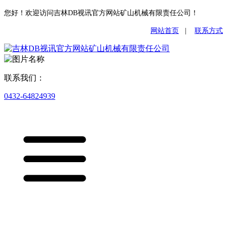
您好！欢迎访问吉林DB视讯官方网站矿山机械有限责任公司！
网站首页
|
联系方式
联系我们：
0432-64824939