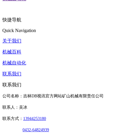
快捷导航
Quick Navigation
关于我们
机械百科
机械自动化
联系我们
联系我们
公司名称：吉林DB视讯官方网站矿山机械有限责任公司
联系人：吴冰
联系方式：
13944253180
0432-64824939