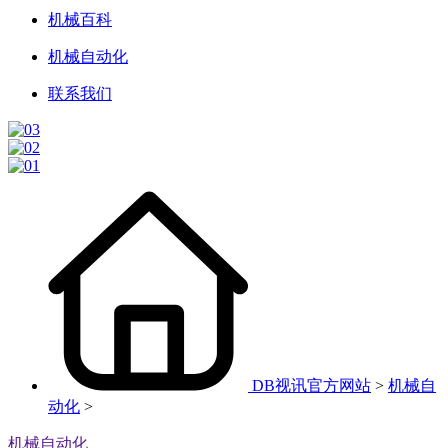
机械百科
机械自动化
联系我们
DB视讯官方网站
>
机械自
动化
>
机械自动化