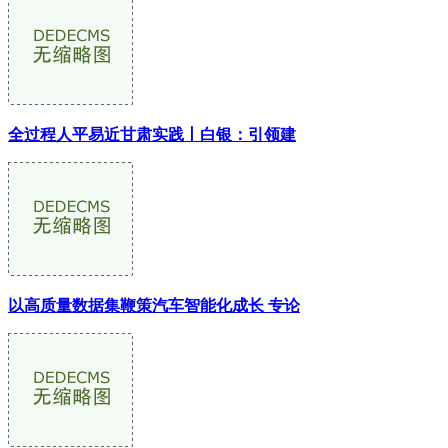
全过程人平易近甘肃实践丨白银：引领建
以高质量数据集鞭策汽车智能化成长 专论