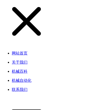
网站首页
关于我们
机械百科
机械自动化
联系我们