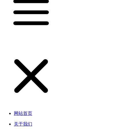
网站首页
关于我们