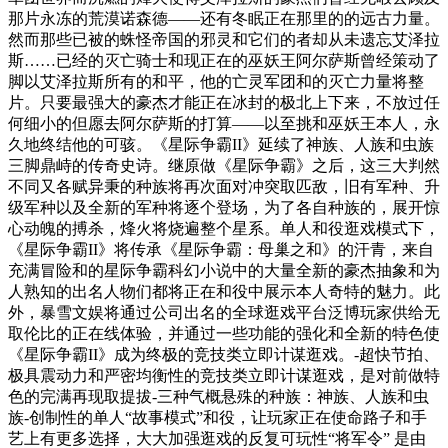
那片永冻的荒漠诺森德——还有冬眠正在那里的的远古力量。
然而那些已被的蛛怪帝国的邪灵和它们的者却从未遗忘艾泽拉
斯……已经的灭亡骑士和现正在的巫妖王阿尔萨斯曾经策动了
脚以艾泽拉斯所有的和平，他的亡灵军团和的灭亡力量将整
片。只要最强大的豪杰才能正在冰封的极北上下来，不放过任
何细小的但愿去阿尔萨斯的打算——以至挑和巫妖王本人，永
久地终结他的可骇。《星际争霸II》延续了神族、人族和虫族
三脚鼎峙的传奇史诗。继原做《星际争霸》之后，这三大判然
不同又各赋异秉的种族将再次面对冲突取匹敌，旧有军种、升
级军种以及全新的军种将逐个登场，为了各自种族的，展开惊
心动魄的搏杀，烽火将烧遍整个星系。单人和役逛戏模式下，
《星际争霸II》将传承《星际争霸：母巢之和》的汗青，来自
充满冒险和的星际争霸科幻小说中的大量全新的豪杰抽象和为
人熟知的出名人物们都将正在和役中展示本人奇特的魅力。此
外，暴雪文娱将通过公司出名的全球逛戏平台泛博玩家供给无
取伦比的正在线体验，并通过一些功能的强化和全新的特色使
《星际争霸II》成为终极的竞技类立即计谋逛戏。-超快节拍、
极具震动力和严密均衡性的竞技类立即计谋逛戏，是对前做特
色的完满再现取提拔-三种气概悬殊的种族：神族、人族和虫
族-创制性的单人“故事模式”和役，让玩家正在使命路子和手
艺上有更多选择，大大加强逛戏的反复可玩性“将军令” 是由