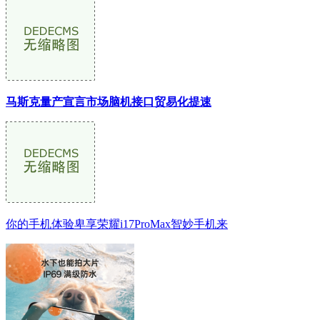
马斯克量产宣言市场脑机接口贸易化提速
你的手机体验卑享荣耀i17ProMax智妙手机来