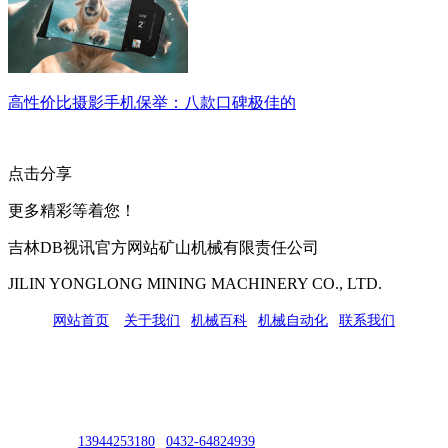
高性价比摄影手机保举：八款口碑极佳的
点击分享
更多精彩等着您！
吉林DB视讯官方网站矿山机械有限责任公司
JILIN YONGLONG MINING MACHINERY CO., LTD.
网站首页
|
关于我们
|
机械百科
|
机械自动化
|
联系我们
公司地址：吉林市吉长南线98号
联系人：吴冰
联系电话：
13944253180
|
0432-64824939