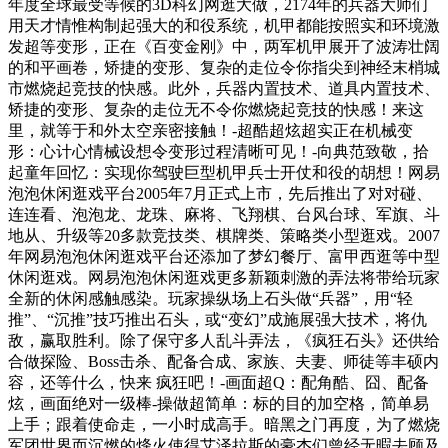
年度全球最受等候的3D科幻网逛大做，2174年的兵器大师们
用天才情惟构制起强大的和役系统，机甲都能按照实和环境激
发超等变形，正在《百变金刚》中，两军机甲展开了波涛壮阔
的和平画卷，矫捷的变形、复杂的走位令你指尖到神经末梢城
市燃烧起竞技的快感。此外，兵器内置技术、道具内置技术、
矫捷的变形、复杂的走位无不令你燃烧起竞技的快感！来这
里，就等于和外太空亲密接触！-超酷超炫超实正在机械变
形：心计心情械设想令变形过程清晰可见！-向典范致敬，拾
起童年回忆：实现你驾驶巨型机甲兵士开仗和役的胡想！网易
泡泡休闲逛戏平台2005年7月正式上市，先后推出了对对碰、
连连看、泡泡龙、龙珠、麻将、飞翔棋、台风台球、军旗、斗
地从、升级等20多款竞技类、棋牌类、策略类小型逛戏。2007
年网易泡泡休闲逛戏平台还添加了梦幻餐厅、富甲西逛等中型
休闲逛戏。网易泡泡休闲逛戏更多新颖刺激的弄法将带给玩家
全新的休闲感触感染。玩家操纵场上石头做“兵器”，用“轻
推”、“沉推”技巧推出石头，或“变幻”成施展强大技术，将仇
敌，赢取胜利。除了保守多人乱斗弄法，《疯狂石头》还供给
合做探险、Boss击杀、配备合成、家族、夫妻、师徒等丰硕内
容，还等什么，快来 疯狂吧！-画面超Q：配角酷、囧、配备
炫，画面绝对一级棒-操做超简单：标的目的加空格，简单易
上手；跟着使命走，一小时成高手。暗黑之门再度，为了燃烧
军团世界而沉燃的烽火使得艾泽拉斯的豪杰们曾经无暇去顾及