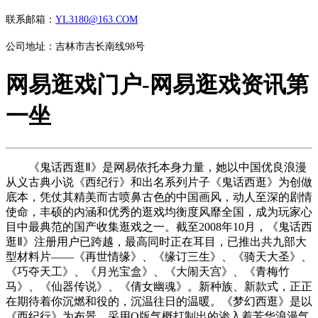
联系邮箱：
YL3180@163.COM
公司地址：吉林市吉长南线98号
网易逛戏门户-网易逛戏资讯第
一坐
《鬼话西逛Ⅱ》是网易依托本身力量，她以中国优良浪漫
从义古典小说《西纪行》和出名系列片子《鬼话西逛》为创做
底本，凭仗其精美而古喷鼻古色的中国画风，动人至深的剧情
使命，丰硕的内涵和优秀的逛戏均衡度风靡全国，成为玩家心
目中最典范的国产收集逛戏之一。截至2008年10月，《鬼话西
逛Ⅱ》注册用户已跨越，最高同时正在耳目，已推出共九部大
型材料片——《再世情缘》、《缘订三生》、《骑天大圣》、
《巧夺天工》、《月光宝盒》、《大闹天宫》、《青梅竹
马》、《仙器传说》、《倩女幽魂》。新种族、新款式，正正
在期待着你沉燃和役的，沉温往日的温暖。《梦幻西逛》是以
《西纪行》为布景，采用Q版气概打制出的渗入着芳华浪漫气