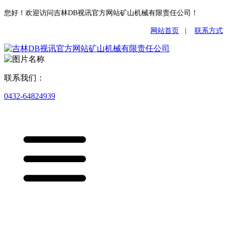
您好！欢迎访问吉林DB视讯官方网站矿山机械有限责任公司！
网站首页
|
联系方式
联系我们：
0432-64824939