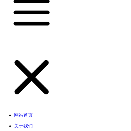
网站首页
关于我们