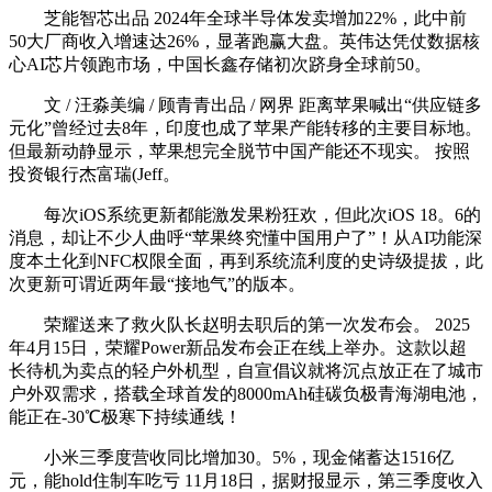
芝能智芯出品 2024年全球半导体发卖增加22%，此中前
50大厂商收入增速达26%，显著跑赢大盘。英伟达凭仗数据核
心AI芯片领跑市场，中国长鑫存储初次跻身全球前50。
文 / 汪淼美编 / 顾青青出品 / 网界 距离苹果喊出“供应链多
元化”曾经过去8年，印度也成了苹果产能转移的主要目标地。
但最新动静显示，苹果想完全脱节中国产能还不现实。 按照
投资银行杰富瑞(Jeff。
每次iOS系统更新都能激发果粉狂欢，但此次iOS 18。6的
消息，却让不少人曲呼“苹果终究懂中国用户了”！从AI功能深
度本土化到NFC权限全面，再到系统流利度的史诗级提拔，此
次更新可谓近两年最“接地气”的版本。
荣耀送来了救火队长赵明去职后的第一次发布会。 2025
年4月15日，荣耀Power新品发布会正在线上举办。这款以超
长待机为卖点的轻户外机型，自宣倡议就将沉点放正在了城市
户外双需求，搭载全球首发的8000mAh硅碳负极青海湖电池，
能正在-30℃极寒下持续通线！
小米三季度营收同比增加30。5%，现金储蓄达1516亿
元，能hold住制车吃亏 11月18日，据财报显示，第三季度收入