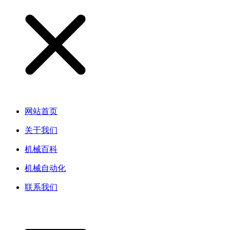
网站首页
关于我们
机械百科
机械自动化
联系我们