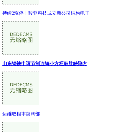
持续2涨停！骏亚科技成立新公司结构电子
山东钢铁申请节制连铸小方坯鼓肚缺陷方
运维取根本架构部