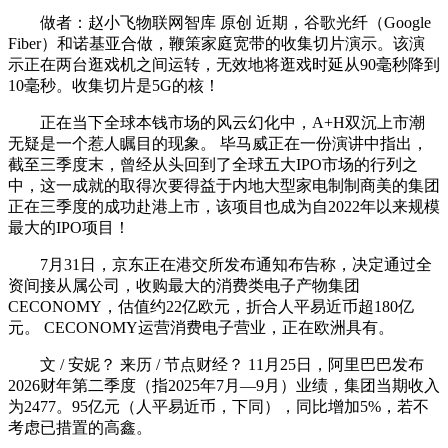
做者：赵小飞物联网智库 原创 近期，谷歌光纤（Google
Fiber）和诺基亚合做，鞭策家庭宽带的收集切片演示。该演
示正在两台逛戏机之间运转，无效地将逛戏时延从90毫秒降到
10毫秒。收集切片是5G的核！
正在当下全球本钱市场的风云幻化中，A+H双沉上市潮
无疑是一个惹人瞩目的现象。 毕马威正在一份演讲中指出，
截至三季度末，曾经从头回到了全球五大IPO市场的行列之
中，这一成就的取得次要得益于内地大型家电制制商美的集团
正在三季度的成功赴港上市，该项目也成为自2022年以来规模
最大的IPO项目！
7月31日，京东正在港交所发布通知布告称，决定通过全
资间接从属公司，收购最大的消费类电子产物集团
CECONOMY，估值约22亿欧元，折合人平易近币超180亿
元。 CECONOMY运营消费电子营业，正在欧洲具有。
文 / 安妮？ 来历 / 节点财经？ 11月25日，阿里巴巴发布
2026财年第二季度（指2025年7月—9月）业绩，集团当期收入
为2477。95亿元（人平易近币，下同），同比增加5%，若不
考虑已措置的高鑫。