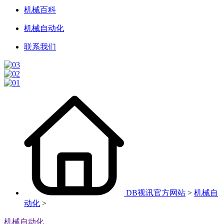
机械百科
机械自动化
联系我们
DB视讯官方网站
>
机械自
动化
>
机械自动化