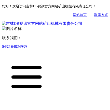
您好！欢迎访问吉林DB视讯官方网站矿山机械有限责任公司！
网站首页
|
联系方式
联系我们：
0432-64824939