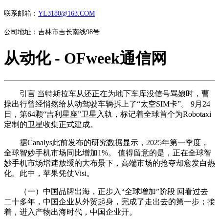
联系邮箱：
YL3180@163.COM
公司地址：吉林市吉长南线98号
从动化 - OFweek通信网
引言 当特斯拉车从还正在为地下车库没信号骂娘时，曹
操出行曾经悄然给从动驾驶车辆拆上了“太空SIM卡”。 9月24
日，第64颗“吉利星座”卫星入轨，标记着全球首个为Robotaxi
定制的卫星收集正式建成。
据Canalys此前发布的研究数据显示，2025年第一季度，
全球智妙手机市场同比增加1%。 值得留意的是，正在全球智
妙手机市场增速放缓的大布景下，高端市场的抢夺却愈发白热
化。此中，苹果凭仗Visi。
（一）中国品牌出海，正步入“全球增加”阶段 回看过去
二十多年，中国企业从外贸起身，完成了走出去的第一步；接
着，进入产物出海时代，中国企业开。