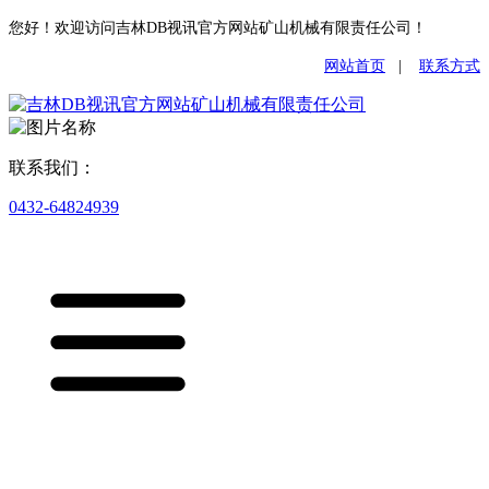
您好！欢迎访问吉林DB视讯官方网站矿山机械有限责任公司！
网站首页
|
联系方式
联系我们：
0432-64824939