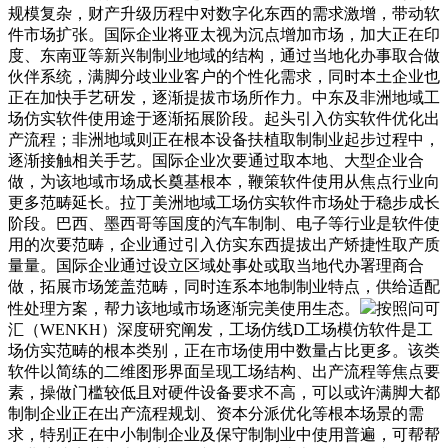
规模复杂，财产升级历程中对数字化东西的需求激增，带动软
件市场扩张。国际企业将亚太视为沉点增加市场，加大正在印
度、东南亚等新兴制制业地域的结构，通过当地化办事取合做
伙伴系统，满脚分歧业业客户的个性化需求，同时本土企业也
正在加快手艺研发，逐渐提拔市场所作力。中东及非洲地域工
场仿实软件使用途于逐渐拓展阶段。起头引入仿实软件优化出
产流程；非洲地域则正在根本设备扶植取制制业起步过程中，
逐渐接触相关手艺。国际企业次要通过取本地、大型企业合
做，为该地域市场成长奠基根本，鞭策软件使用从焦点行业向
更多范畴延长。拉丁美洲地域工场仿实软件市场处于稳步成长
阶段。巴西、墨西哥等国度的汽车制制、电子等行业是软件使
用的次要范畴，企业通过引入仿实东西提拔出产矫捷性取产质
量量。国际企业通过设立区域处事处或取当地代办署理商合
做，拓展市场笼盖范畴，同时连系本地制制业特点，供给适配
性处理方案，帮力该地域市场逐渐完美使用生态。
按照问可
汇（WENKH）深度研究阐发，工场仿线D工场模仿软件是工
场仿实范畴的根本类别，正在市场使用中数量占比更多。该类
软件以简练的二维图形界面呈现工场结构、出产流程等焦点要
素，操做门槛较低且对硬件设备要求不高，可以或许满脚大都
制制企业正在出产流程规划、资本分派优化等根本场景的需
求，特别正在中小制制企业及保守制制业中使用普遍，可帮帮