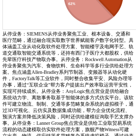
从停业务：SIEMENS从停业务聚焦工业、根本设备、交通和
医疗范畴，通过融合现实取数字世界赋能客户数字化转型。具
体涵盖工业从动化取软件处理方案、智能楼宇及电网手艺、轨
道交通取智能交通系统等，还持有西门子医疗大都股权，供给
先辈医疗科技产物取办事。从停业务：Rockwell Automation从
停业务聚焦为汽车、食物饮料、生命科学等多行业供给处理方
案。焦点涵盖Allen-Bradley系列节制器、变频器等从动化硬
件，FactoryTalk等工业软件，同时整合收集平安、风险办理等
办事，通过“互联企业”帮力客户提拔出产效率取运营平安性，
实现可持续成长。从停业务：AnyLogic焦点营业是供给融合
系统动力学、离散事务取基于智能体的多方式仿实平台。该软
件可建立物流、制制、交通等多范畴复杂系统的虚拟模子，通
过3D可视化、云仿实及数据集成功能，帮力企业优化流程、
预演方案并降低决策风险，同时还供给建模征询取手艺支撑办
事。从停业务：Lanner Group焦点营业是供给工业取贸易系统
流程的动态建模取仿实软件处理方案，旗舰产物Witness可建
立出产、物流、供应链等多范畴复杂系统虚拟模子，通过动态