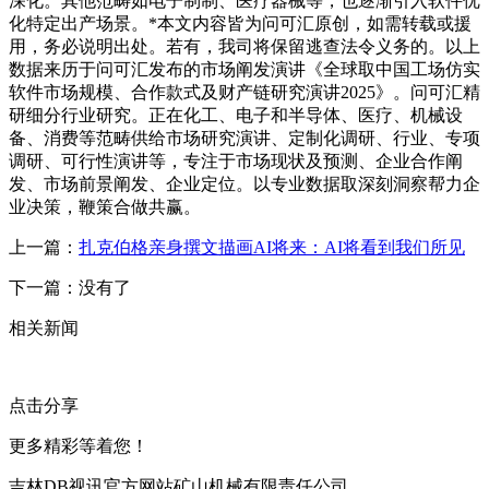
深化。其他范畴如电子制制、医疗器械等，也逐渐引入软件优
化特定出产场景。*本文内容皆为问可汇原创，如需转载或援
用，务必说明出处。若有，我司将保留逃查法令义务的。以上
数据来历于问可汇发布的市场阐发演讲《全球取中国工场仿实
软件市场规模、合作款式及财产链研究演讲2025》。问可汇精
研细分行业研究。正在化工、电子和半导体、医疗、机械设
备、消费等范畴供给市场研究演讲、定制化调研、行业、专项
调研、可行性演讲等，专注于市场现状及预测、企业合作阐
发、市场前景阐发、企业定位。以专业数据取深刻洞察帮力企
业决策，鞭策合做共赢。
上一篇：
扎克伯格亲身撰文描画AI将来：AI将看到我们所见
下一篇：没有了
相关新闻
点击分享
更多精彩等着您！
吉林DB视讯官方网站矿山机械有限责任公司