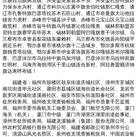
尔族自治旗腾克镇、兴安盟突泉县承平乡、兴安盟扎赉特旗好
力保乡永兴村、通辽市科尔沁左翼中旗舍伯吐镇那仁嘎查、通
辽市扎鲁特旗巴彦塔拉苏木石匠山村、通辽市奈曼旗大沁他拉
镇舍力虎村、赤峰市宁城县汐子镇、赤峰市元宝山区元宝山镇
南荒村、赤峰市翁牛特旗乌丹镇赛沁塔拉嘎查、锡林郭勒盟苏
尼特左旗赛罕高毕苏木、锡林郭勒盟阿巴嘎旗查干淖尔镇、乌
兰察布市卓资县梨花镇东壕赖村、乌兰察布市化德县向阳镇平
易近乐村、鄂尔多斯市准格尔旗十二连城乡、鄂尔多斯市杭锦
旗独贵塔拉镇、鄂尔多斯市伊金霍洛旗苏布尔嘎镇苏布尔嘎嘎
查、巴彦淖尔市乌拉特中旗乌加河镇、巴彦淖尔市乌拉特前旗
红明村、乌海市海勃湾区千里山镇连合新村、阿拉善盟额济纳
旗达来呼布镇！
福建省：福州市鼓楼区鼓东街道庆城社区、漳州市芗城区
南坑街道华元社区、莆田市荔城区镇海街道长命社区、龙岩市
新罗区南城街道溪南社区、福安市阳头街道阳春社区、福州市
处所税务局、福州收支境查验检疫局、福州市质量手艺监视
局、福州市委市曲机关工做委员会、厦门航空无限公司、厦门
海关（机关）、厦门市中级、厦门市湖里区湖里街道处事处、
漳州市处所税务局、福建龙溪轴承（集团）股份无限公司、漳
州农村贸易银行股份无限公司、福建省邮政公司泉州市分公
司、清源山风光名胜区、泉州收支境查验检疫局、中国农业银