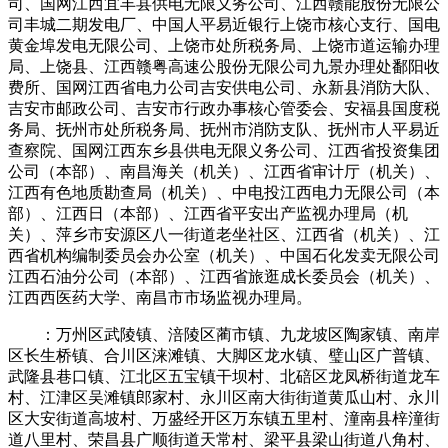
司、国网江西宜丰县供电无限义务公司、江西赣能股份无限公
司丰城二期发电厂、中国人平易近银行上饶市核心支行、国电
黄金埠发电无限公司、上饶市处所税务局、上饶市道运输办理
局、上饶县、江西赣粤高速公股份无限公司九景办理处鄱阳收
费所、国网江西省电力公司吉安供电公司、永新县消防大队、
吉安市邮政公司、吉安市行政办事核心管委会、安福县国度税
务局、抚州市处所税务局、抚州市消防支队、抚州市人平易近
查察院、国网江西东乡县供电无限义务公司、江西省投资集团
公司（本部）、南昌海关（机关）、江西省审计厅（机关）、
江西有色地质勘查局（机关）、中电投江西电力无限公司（本
部）、江西日（本部）、江西省平安出产监视办理局（机
关）、萍乡市安源区八一街道老坐社区、江西省（机关）、江
西省机构编制委员会办公室（机关）、中国石化发卖无限公司
江西石油分公司（本部）、江西省旅逛成长委员会（机关）、
江西西医药大学、南昌市市场监视办理局。
：万州区武陵镇、涪陵区蔺市镇、九龙坡区陶家镇、南岸
区长生桥镇、合川区涞滩镇、大脚区龙水镇、璧山区广普镇、
武隆县巷口镇、江北区五宝镇干坝村、北碚区龙凤桥街道龙车
村、江津区吴滩镇郎家村、永川区南大街街道黄瓜山村、永川
区大安街道高坡村、万盛经开区万东镇五里村、潼南县梓潼街
道八里村、荣昌县广顺街道天常村、梁平县梁山街道八角村、