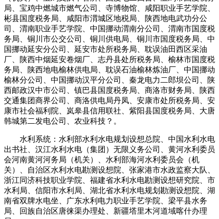
局、宝鸡中燃城市燃气公司、寺博物馆、咸阳职业手艺学院、
彬县国度税务局、咸阳市渭城区地税局、陕西地电武功分公
司、渭南职业手艺学院、中国挪动渭南分公司、渭南市国度税
务局、铜川市公交公司、铜川供电局、铜川市国度税务局、中
国挪动延安分公司、延安市处所税务局、耽误油田西区采油
厂、陕西中烟延安卷烟厂、志丹县处所税务局、榆林市国度税
务局、陕西地电榆林供电局、耽误石油榆林炼油厂、中国挪动
榆林分公司、中国挪动汉平分公司、秦龙电力二郎坝公司、陕
西邮政汉中市公司、镇巴县国度税务局、商洛市财务局、陕西
交通集团商界公司、商洛供电局丹凤、安康市处所税务局、安
康市社会福利院、岚皋县信用联社、紫阳县国度税务局、大唐
韩城第二发电公司、农业科技？。
水利系统：水利部水利水电规划设想总院、中国水利水电
出书社、汉江水利水电（集团）无限义务公司、黄河水利委员
会河南黄河河务局（机关）、水利部海河水利委员会（机
关）、自治区水利水电勘测设想院、张家港市水政监察大队、
浙江同济科技职业学院、福建省水利水电勘测设想研究院、市
水利局、信阳市水利局、湖北省水利水电规划勘测设想院、湖
南省双牌水电坐、广东水利电力职业手艺学院、梁平县水务
局、回族自治区唐徕渠办理处、新疆塔里木河道域喀什办理