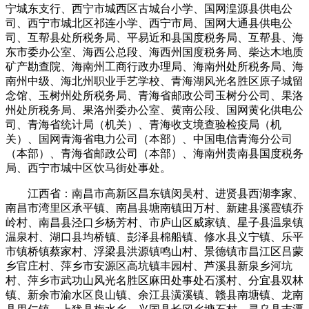
宁城东支行、西宁市城西区古城台小学、国网湟源县供电公
司、西宁市城北区祁连小学、西宁市局、国网大通县供电公
司、互帮县处所税务局、平易近和县国度税务局、互帮县、海
东市委办公室、海西公总段、海西州国度税务局、柴达木地质
矿产勘查院、海南州工商行政办理局、海南州处所税务局、海
南州中级、海北州职业手艺学校、青海湖风光名胜区原子城留
念馆、玉树州处所税务局、青海省邮政公司玉树分公司、果洛
州处所税务局、果洛州委办公室、黄南公段、国网黄化供电公
司、青海省统计局（机关）、青海收支境查验检疫局（机
关）、国网青海省电力公司（本部）、中国电信青海分公司
（本部）、青海省邮政公司（本部）、海南州贵南县国度税务
局、西宁市城中区饮马街处事处。
江西省：南昌市高新区昌东镇闵吴村、进贤县西湖李家、
南昌市湾里区承平镇、南昌县塘南镇田万村、新建县溪霞镇乔
岭村、南昌县泾口乡杨芳村、市庐山区威家镇、星子县温泉镇
温泉村、湖口县均桥镇、彭泽县棉船镇、修水县义宁镇、乐平
市镇桥镇蔡家村、浮梁县洪源镇鸣山村、景德镇市昌江区吕蒙
乡官庄村、萍乡市安源区高坑镇丰园村、芦溪县新泉乡河坑
村、萍乡市武功山风光名胜区麻田处事处石溪村、分宜县双林
镇、新余市渝水区良山镇、余江县潢溪镇、赣县南塘镇、龙南