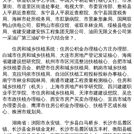
大学、铁道职业手艺学院、中国人平易近银行核心支行、市东
莱街、市道里区街道处事处、电视大学、市委宣传部、敷裕县
人平易近查察院、东宁县人平易近查察院、东宁县国度税务
局、海林市处所税务局、市肛肠病院、市景象形象局、国网双
鸭山供电公司、双鸭山市殡仪馆、省双丰林业局、绥棱县电业
局、省建安建建安拆工程集团无限公司、油田无限义务公司第
一采油厂第三油矿中十六结合坐？。
住房和城乡扶植系统：住房公积金办理核心方庄办理部、
白城市住房和城乡扶植局、大连市房地产登记发证核心、海南
省建建设想研究院、杭州市市区河流整治扶植核心、合肥市城
乡扶植委员会、鹤壁市住房和城乡扶植局、鹤岗市城乡扶植
局、克拉玛依市扶植局、自治区扶植工程投标投标办事核心、
南宁市林业和园林局、南通市建建工程质量检测核心、住房和
城乡扶植厅（机关）、上海市房地产科学研究院、四川建建职
业手艺学院、市住房和城乡扶植局、天津市建建设想院、吴忠
市市政扶植办理核心、西安市房产买卖办理核心、宜昌市城市
办理委员会、鹰潭市住房公积金办理核心、扶植手艺成长核
心、株洲市规划局。
湖南省：浏阳市永安镇、宁乡县白马桥乡、长沙市岳麓区
镇、长沙县金井镇金龙村、长沙市岳麓区镇五丰村、衡阳县岘