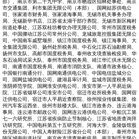
部）、南京市第二十九中学、南京市栖霞区仙林处事处、南京
市交通集团、利市集团无限公司（本部）、国网姑苏供电公
司、张家港市财务局、张家港海事局、无锡市机关事务办理
局、无锡新华书店、江苏省太湖干部疗养院、无锡市新区梅村
街道处事处、江苏双桂坊餐饮办理无限公司、常州市国度税务
局、中国挪动江苏公司常州分公司、龙城旅逛控股集团无限公
司、中国南车戚墅堰所、镇江市国度税务局、镇江海事局、大
全集团无限公司、扬州处所税务局、中石化江苏石油勘察局、
扬州市支队、高邮市国度税务局、泰州收支境查验检疫局、华
东石油局试采大队、泰州市国度税务局、靖江华汇供水无限公
司、南通市国度税务局、南通市消防支队、南通市政务核心、
中国银行南通分行、国网南通供电公司、中国电信盐城分公
司、国网盐城供电公司、建湖县审计局、盐城市国度税务局、
淮阴师范学院、国网淮安供电公司、淮安市第一人平易近病
院、江苏省烟草公司淮安市公司、宿迁市处所税务局、国网宿
迁供电公司、宿迁市人平易近查察院、徐州报业传媒集团、徐
州汽车客运西坐、徐州市鼓楼大队、镇江市政务办、连云港海
事局、连云港市邮政公司、国网连云港供电公司、中船沉工第
七一六研究所、江苏省疾病防止节制核心、江苏省地质查询拜
访研究院、中国电科第五十五研究所、河海大学、金陵饭馆股
份无限公司、中国人寿财险江苏省分公司（本部）、泰州市海
陵区城南街道社区、南京收支境查验检疫局、南京制币无限公