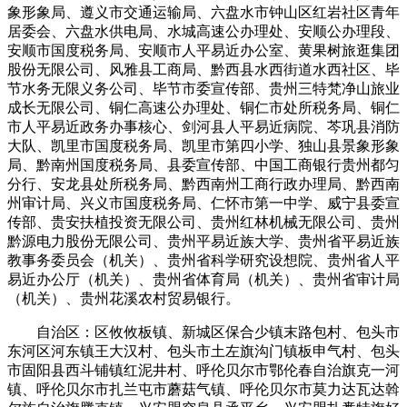
象形象局、遵义市交通运输局、六盘水市钟山区红岩社区青年
居委会、六盘水供电局、水城高速公办理处、安顺公办理段、
安顺市国度税务局、安顺市人平易近办公室、黄果树旅逛集团
股份无限公司、风雅县工商局、黔西县水西街道水西社区、毕
节水务无限义务公司、毕节市委宣传部、贵州三特梵净山旅业
成长无限公司、铜仁高速公办理处、铜仁市处所税务局、铜仁
市人平易近政务办事核心、剑河县人平易近病院、芩巩县消防
大队、凯里市国度税务局、凯里市第四小学、独山县景象形象
局、黔南州国度税务局、县委宣传部、中国工商银行贵州都匀
分行、安龙县处所税务局、黔西南州工商行政办理局、黔西南
州审计局、兴义市国度税务局、仁怀市第一中学、威宁县委宣
传部、贵安扶植投资无限公司、贵州红林机械无限公司、贵州
黔源电力股份无限公司、贵州平易近族大学、贵州省平易近族
教事务委员会（机关）、贵州省科学研究设想院、贵州省人平
易近办公厅（机关）、贵州省体育局（机关）、贵州省审计局
（机关）、贵州花溪农村贸易银行。
自治区：区攸攸板镇、新城区保合少镇末路包村、包头市
东河区河东镇王大汉村、包头市土左旗沟门镇板申气村、包头
市固阳县西斗铺镇红泥井村、呼伦贝尔市鄂伦春自治旗克一河
镇、呼伦贝尔市扎兰屯市蘑菇气镇、呼伦贝尔市莫力达瓦达斡