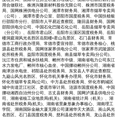
用合做联社、株洲兴隆新材料股份无限公司、株洲市国度税务
局、国网株洲供电分公司、湘潭市财务局、湘潭市烟草专卖局
（公司）、湘潭市委办公室、邵阳市国度税务局、中国扶植银
行邵阳市分行、邵阳市人平易近查察院、隆回县财务局、国网
邵阳供电分公司、中国石化巴陵石化公司、岳阳县烟草专卖局
（分公司）、岳阳市君山区、岳阳市云溪区国度税务局、岳阳
楼洞庭湖风光名胜区岳阳楼•君山岛景区、石门县财务局、常
德市工商行政办理局、常德市委宣传部、常德市政务核心、桃
源县处所税务局、国网张家界供电分公司、张家界市武陵源区
处所税务局、益阳市国度税务局、南县烟草专卖局(分公司)、
沅江市住房和城乡扶植局、郴州市中级、湖南省电力公司东江
水力发电厂、郴州市核心血坐、中国挪动郴州分公司、湖南省
南津涉水电坐、祁阳县处所税务局、东安县人平易近查察院、
九嶷山风光名胜区、怀化市机关事务办理局、怀化市财务局、
怀化市烟草专卖局(公司)、中方县处所税务局、怀化市鹤城区
城中街道芷江社区、娄底市审计局、涟源市国度税务局、中国
挪动湘西自治州分公司、古丈县财务局、国网泸溪县供电分公
司、湖南省核工业地质局(机关)、湖南省统计局（机关）、湖
南省处所税务局(机关)、湖南省景象形象办事核心、湖南理工
学院、湖南国际金融大厦无限公司潇湘华天大酒店、崀山风光
名胜区、石门县国度税务局、慈利县处所税务局、龙山县处所