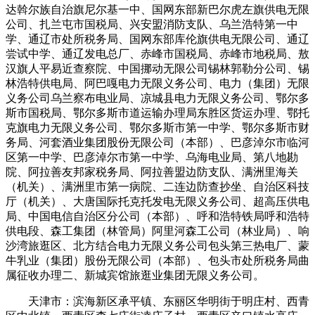
达斡尔族自治旗尼尔基一中、国网东部新巴尔虎左旗供电无限
公司、扎兰屯市国税局、兴安盟消防支队、乌兰浩特第一中
学、通辽市处所税务局、国网东部库伦旗供电无限公司、通辽
尝试中学、通辽发电总厂、赤峰市国税局、赤峰市地税局、敖
汉旗人平易近查察院、中国挪动无限公司锡林郭勒分公司、锡
林浩特供电局、阿巴嘎电力无限义务公司、电力（集团）无限
义务公司乌兰察布电业局、凉城县电力无限义务公司、鄂尔多
斯市国税局、鄂尔多斯市道运输办理局东胜区货运办理、鄂托
克旗电力无限义务公司、鄂尔多斯市第一中学、鄂尔多斯市财
务局、河套酒业集团股份无限公司（本部）、巴彦淖尔市临河
区第一中学、巴彦淖尔市第一中学、乌海电业局、第八地勘
院、阿拉善友邦家税务局、阿拉善盟边防支队、满洲里海关
（机关）、满洲里市第一病院、二连边防查抄坐、自治区科技
厅（机关）、大唐国际托克托发电无限义务公司、超高压供电
局、中国电信自治区分公司（本部）、呼和浩特铁局呼和浩特
供电段、森工集团（林管局）阿里河森工公司（林业局）、响
沙湾旅逛区、北方结合电力无限义务公司包头第三热电厂、蒙
牛乳业（集团）股份无限公司（本部）、包头市处所税务局曲
属征收办理二、新城宾馆旅逛业集团无限义务公司。
天津市：滨海新区承平镇、东丽区华明街于明庄村、西青