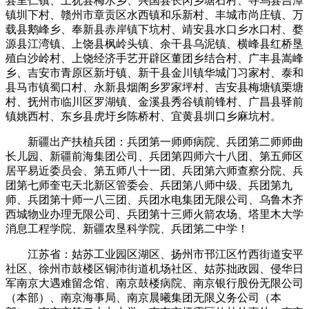
县里仁镇、上犹县梅水乡、兴国县长冈乡塘石村、寻乌县吉潭
镇圳下村、赣州市章贡区水西镇和乐新村、丰城市尚庄镇、万
载县鹅峰乡、奉新县赤岸镇下坑村、靖安县水口乡水口村、婺
源县江湾镇、上饶县枫岭头镇、余干县乌泥镇、横峰县红桥垦
殖白沙岭村、上饶经济手艺开辟区董团乡结合村、广丰县嵩峰
乡、吉安市青原区新圩镇、新干县金川镇华城门习家村、泰和
县马市镇蜀口村、永新县烟阁乡罗家坪村、吉安县梅塘镇栗塘
村、抚州市临川区罗湖镇、金溪县秀谷镇前锋村、广昌县驿前
镇姚西村、东乡县虎圩乡陈桥村、宜黄县圳口乡麻坑村。
新疆出产扶植兵团：兵团第一师师病院、兵团第二师师曲
长儿园、新疆前海集团公司、兵团第四师六十八团、第五师区
居平易近委员会、第五师八十一团、兵团第六师查察分院、兵
团第七师奎屯天北新区管委会、兵团第八师中级、兵团第九
师、兵团第十师一八三团、兵团水电集团无限公司、乌鲁木齐
西城物业办理无限公司、兵团第十三师火箭农场、塔里木大学
消息工程学院、新疆农垦科学院、兵团第二中学！
江苏省：姑苏工业园区湖区、扬州市邗江区竹西街道安平
社区、徐州市鼓楼区铜沛街道机场社区、姑苏拙政园、侵华日
军南京大遇难留念馆、南京鼓楼病院、南京银行股份无限公司
（本部）、南京海事局、南京晨曦集团无限义务公司（本