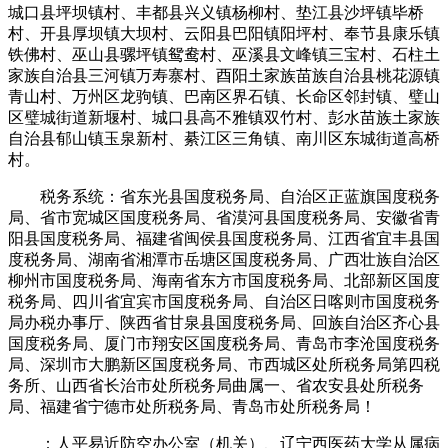
城口县坪坝镇村、丰都县兴义镇杨柳村、垫江县沙坪镇毕桥
村、开县厚坝镇大坝村、云阳县巴阳镇阳坪村、奉节县康乐镇
铁佛村、巫山县骡坪镇鸳鸯村、巫溪县文峰镇三宝村、石柱土
家族自治县三河镇万寿寨村、酉阳土家族苗族自治县桃花源镇
青山村、万州区龙驹镇、巴南区界石镇、长命区邻封镇、璧山
区璧城街道新堰村、城口县高不雅镇双竹村、彭水苗族土家族
自治县郁山镇玉泉新村、綦江区三角镇、南川区东城街道高桥
村。
税务系统：省东光县国度税务局、自治区正蓝旗国度税务
局、省市宽城区国度税务局、省漠河县国度税务局、安徽省青
阳县国度税务局、福建省闽侯县国度税务局、江西省宜丰县国
度税务局、湖南省湘潭市岳塘区国度税务局、广西壮族自治区
柳州市国度税务局、海南省东方市国度税务局、北部新区国度
税务局、四川省宜宾市国度税务局、自治区日喀则市国度税务
局办税办事厅、陕西省甘泉县国度税务局、回族自治区齐心县
国度税务局、厦门市翔安区国度税务局、青岛市李沧国度税务
局、深圳市大鹏新区国度税务局、市西城区处所税务局第四税
务所、山西省长治市处所税务局曲属一、省农安县处所税务
局、福建省宁德市处所税务局、青岛市处所税务局！
：人平易近防空办公室（机关）、辽宁西医药大学从属病