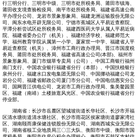
行三明分行、三明市中级、三明市处所税务局、莆田市镇海、
莆田收支境查验检疫局、南平市处所税务局、福建省高速公南
平办理分公司、龙岩市景象形象局、福建龙洲运输股份无限公
司、闽东水电开辟无限公司、宁德市蕉城区人平易近查察院、
平潭分析尝试区处所税务局、福建西医药大学从属人平易近病
院、福建省委办公厅（机关）、福建经济学校、福建师范大
学、福州教育学院从属第一小学、厦家世一中学、福建省人平
易近查察院（机关）、漳州市工商行政办理局、晋江市国度税
务局、莆田市处所税务局、福建省高速公公司(本部)、福州市
景象形象局、厦门市烟草专卖局（公司）、中国工商银行福州
南门支行、中国农业银行福建省分行（本部）、中国扶植银行
泉州分行、福建水口发电集团无限公司、中国挪动福建公司龙
岩分公司、福建省邮政公司厦门市分公司、中国电信惠安分公
司、国网晋江供电公司、龙岩市工商行政办理局、集美鳌园景
区、福建（南靖）土楼旅逛风光区、中国农业银行福建省分行
停业部。
湖南省：长沙市岳麓区望城坡街道长华社区、长沙市开福
区清水塘街道清水塘社区、长沙市雨花区侯家塘街道廖家湾社
区、湖南颐而康保健连锁股份无限公司、湖南西城实业无限公
司、湖南省核工业地质局三〇三大队、衡阳市中级、衡阳市国
度税务局、衡阳市住房公积金办理核心、衡阳市石鼓区农村信