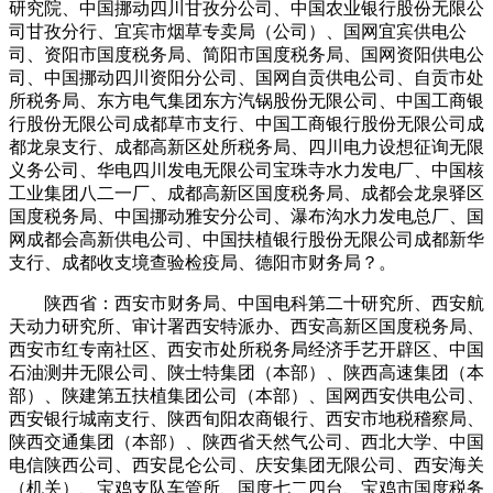
研究院、中国挪动四川甘孜分公司、中国农业银行股份无限公
司甘孜分行、宜宾市烟草专卖局（公司）、国网宜宾供电公
司、资阳市国度税务局、简阳市国度税务局、国网资阳供电公
司、中国挪动四川资阳分公司、国网自贡供电公司、自贡市处
所税务局、东方电气集团东方汽锅股份无限公司、中国工商银
行股份无限公司成都草市支行、中国工商银行股份无限公司成
都龙泉支行、成都高新区处所税务局、四川电力设想征询无限
义务公司、华电四川发电无限公司宝珠寺水力发电厂、中国核
工业集团八二一厂、成都高新区国度税务局、成都会龙泉驿区
国度税务局、中国挪动雅安分公司、瀑布沟水力发电总厂、国
网成都会高新供电公司、中国扶植银行股份无限公司成都新华
支行、成都收支境查验检疫局、德阳市财务局？。
陕西省：西安市财务局、中国电科第二十研究所、西安航
天动力研究所、审计署西安特派办、西安高新区国度税务局、
西安市红专南社区、西安市处所税务局经济手艺开辟区、中国
石油测井无限公司、陕士特集团（本部）、陕西高速集团（本
部）、陕建第五扶植集团公司（本部）、国网西安供电公司、
西安银行城南支行、陕西旬阳农商银行、西安市地税稽察局、
陕西交通集团（本部）、陕西省天然气公司、西北大学、中国
电信陕西公司、西安昆仑公司、庆安集团无限公司、西安海关
（机关）、宝鸡支队车管所、国度七二四台、宝鸡市国度税务