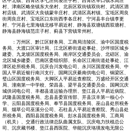
区中北镇、西青区李七庄街凌庄子村、西青区辛口镇水高庄
村、津南区略坐镇东大坐村、北辰区双街镇双街村、武清区泗
村店镇、武清区大良镇蒙辛庄村、武清区高村镇、宝坻区周良
街周良庄村、宝坻区口东街西李各庄村、宁河县丰台镇李更
村、宁河县七里海镇北移平易近村、静海县双塘镇西双塘村、
静海县静海镇范庄子村、蓟县下营镇常州村。
：万州区、黔江区财务局、工商局涪陵区、渝中区国度税
务局、大渡口区审计局、江北区桥街道处事处、沙坪坝区城乡
建委、九龙坡区国度税务局、南岸区交通委员会、北碚区、渝
北区城乡建委、巴南区委组织部、长命区江南街道处事处、江
津区处所税务局、沉庆合川发电公司、永川区国度税务局、中
国人平易近银行南川支行、国网沉庆綦南供电公司、铜梁区、
璧山区国度税务局、大脚区人平易近查察院、万盛经开区交通
局、潼南第一中学校、荣昌县、梁平县交通委员会、国网沉庆
城供词电公司、丰都县道运输办理所、垫江县人平易近病院、
武隆县国度税务局、忠县县委宣传部、开县汉丰第一核心小
学、云阳县国度税务局、奉节县国度税务局、巫山县处所税务
局、烟草公司巫溪分公司、石柱县人平易近查察院、秀山县处
所税务局、酉阳县国度税务局、彭水县国度税务局、工商局
（机关）、交通行政法律总队曲属支队、沉庆电力扶植总公
司、沉庆藏书楼、垫江县西医院、华能沉庆珞璜发电无限公