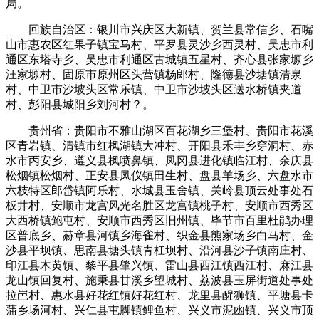
局。
回族自治区：银川市兴庆区大新镇、贺兰县常信乡、石嘴
山市惠农区红果子镇宝马村、平罗县灵沙乡西灵村、吴忠市利
通区东塔寺乡、吴忠市利通区古城镇五星村、齐心县张家塬乡
汪家塬村、固原市原州区头营镇杨郎村、隆德县沙塘镇清泉
村、中卫市沙坡头区常乐镇、中卫市沙坡头区送水桥镇夹道
村、彭阳县城阳乡刘河村？。
贵州省：贵阳市不雅山湖区百花湖乡三堡村、贵阳市花溪
区青岩镇、清镇市红枫湖镇大冲村、开阳县禾丰乡穿洞村、赤
水市丙安乡、遵义县枫喷鼻镇、凤冈县进化镇临江村、余庆县
松烟镇松烟村、正安县凤仪镇田生村、盘县羊场乡、六盘水市
六枝特区郎岱镇阿乐村、水城县玉舍镇、关岭县顶云处事处石
板井村、安顺市龙宫风光名胜区龙宫镇桃子村、安顺市西秀区
大西桥镇鲍屯村、安顺市西秀区旧州镇、毕节市百里杜鹃办理
区普底乡、赫章县河镇乡海雀村、织金县熊家场乡白马村、金
沙县平坝镇、思南县塘头镇青杠坝村、沿河县沙子镇南庄村、
印江县木黄镇、黎平县肇兴镇、雷山县西江镇西江村、麻江县
龙山镇回复村、施秉县甘溪乡望城村、荔波县玉屏街道处事处
拉岜村、惠水县好花红镇好花红村、龙里县醒狮镇、平塘县卡
蒲乡场河村、兴仁县屯脚镇鲤鱼村、兴义市泥凼镇、兴义市顶