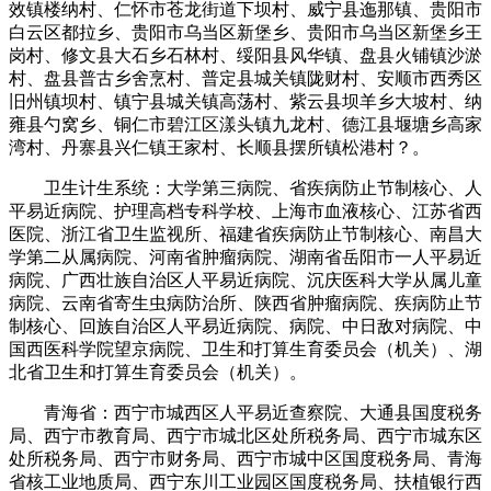
效镇楼纳村、仁怀市苍龙街道下坝村、威宁县迤那镇、贵阳市
白云区都拉乡、贵阳市乌当区新堡乡、贵阳市乌当区新堡乡王
岗村、修文县大石乡石林村、绥阳县风华镇、盘县火铺镇沙淤
村、盘县普古乡舍烹村、普定县城关镇陇财村、安顺市西秀区
旧州镇坝村、镇宁县城关镇高荡村、紫云县坝羊乡大坡村、纳
雍县勺窝乡、铜仁市碧江区漾头镇九龙村、德江县堰塘乡高家
湾村、丹寨县兴仁镇王家村、长顺县摆所镇松港村？。
卫生计生系统：大学第三病院、省疾病防止节制核心、人
平易近病院、护理高档专科学校、上海市血液核心、江苏省西
医院、浙江省卫生监视所、福建省疾病防止节制核心、南昌大
学第二从属病院、河南省肿瘤病院、湖南省岳阳市一人平易近
病院、广西壮族自治区人平易近病院、沉庆医科大学从属儿童
病院、云南省寄生虫病防治所、陕西省肿瘤病院、疾病防止节
制核心、回族自治区人平易近病院、病院、中日敌对病院、中
国西医科学院望京病院、卫生和打算生育委员会（机关）、湖
北省卫生和打算生育委员会（机关）。
青海省：西宁市城西区人平易近查察院、大通县国度税务
局、西宁市教育局、西宁市城北区处所税务局、西宁市城东区
处所税务局、西宁市财务局、西宁市城中区国度税务局、青海
省核工业地质局、西宁东川工业园区国度税务局、扶植银行西