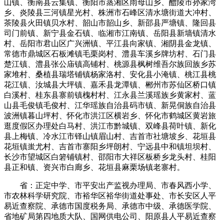
山镇、衡南县云集镇、衡阳市蒸湘区雨母山乡、醴陵市孙家湾
乡、炎陵县三河镇星光村、株洲市石峰区清水塘街道大冲村、
茶陵县火田镇贝水村、韶山市韶山乡、新邵县严塘镇、隆回县
司门前镇、新宁县金石镇、临湘市江南镇、岳阳县新墙镇清水
村、岳阳市君山区广兴洲镇、平江县向家镇、湘阴县金龙镇、
常德市鼎城区石板滩镇毛栗岗村、澧县车溪乡牌坊村、石门县
楚江镇、澧县张公庙镇高铺村、桃源县枫树维吾尔族回族乡苏
家堆村、桑植县瑞塔铺镇杨家洛村、安化县小淹镇、桃江县桃
花江镇、汝城县大坪镇、嘉禾县龙潭镇、郴州市苏仙区桥口镇
白溪村、桂东县寨前镇槐村村、江永县兰溪瑶族乡黄家村、蓝
山县毛俊镇毛俊村、江华瑶族自治县码市镇、新晃侗族自治县
波洲镇暮山坪村、怀化市洪江区横岩乡、怀化市鹤城区黄岩旅
逛度假区办理处白马村、洪江市黔城镇、双峰县荷叶镇、新化
县上梅镇、冷水江市铎山镇眉山村、吉首市社塘坡乡、花垣县
花垣镇蚩尤村、吉首市寨阳乡坪朗村、宁远县中和镇坦坝村、
长沙市望城区白箬铺镇村、邵阳市大祥区板桥乡龙头村、桂阳
县正和镇、资兴市白廊乡、花垣县麻栗场镇老寨村。
省：正定中学、市平安出产监视办理局、市春风西小学、
市农林科学研究院、市裕华区裕华街道处事处、市长安区人平
易近查察院、承德市国度税务局、承德市中级、承德医学院、
省地矿局第四地质大队、国网供电公司、阳原县人平易近查察