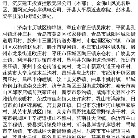
司、沉庆建工投资控股无限公司（本部）、金佛山风光名胜
区、国网沉庆南岸供电公司、开县人平易近查察院、彭水县、
梁平县梁山街道处事处。
：济南市历城区柳埠镇、章丘市官庄镇吴家村、平阴县孔
村镇北孙庄村、青岛市黄岛区张家楼镇、青岛市城阳区城阳街
道后田村、胶州市三里河街道办理村、市临淄区敬仲镇、市淄
川区双杨镇赵瓦村、滕州市界河镇、枣庄市山亭区城头镇、滕
州市龙泉街道欧庄村、枣庄市薛城区陶庄镇东仓村、广饶县大
王镇、利津县汀罗镇前崔村、垦利县兴隆街道渔洼村、招远市
蚕庄镇、莱州市金仓街道仓南村、龙口市新嘉街道王格庄村、
蓬莱市大辛店镇木兰沟村、昌乐县庵上胡村、市经济开辟区前
阙庄村、昌邑市柳疃镇、汶上县义桥镇、曲阜市姚村镇、邹城
市钢山街道崇义庄村、济宁高新区王因街道刘家村、泰安市泰
山区邱家店镇前燕家庄村、新泰市泉沟镇、威海市文登区小不
雅镇东浪暖村、荣成市俚岛镇大庄许家村、乳山市冯家镇、日
照市岚山区碑廓镇、莒县夏庄镇、日照市东港区河山镇申家坡
村、莱芜市莱城区口镇、莱芜市雪野旅逛区雪野镇房干村、莱
芜市钢城区里辛街道棋山不雅村、莒南县大店镇、临沂市兰山
区半程镇、费县探沂镇柴埠庄村、沂南县岸堤镇岸堤村、禹城
市辛店镇、市德城区天衢街道前赵村、乐陵市市中街道马桥
村、莘县古云镇、阳谷县安泰镇刘庙村、茌平县复兴街道前曹