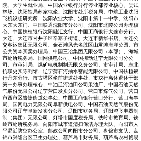
院、大学生就业局、中国农业银行分行停业部停业核心、尝试
林场、沈阳铁局苏家屯坐、沈阳市处所税务局、中航工业沈阳
飞机设想研究所、沈阳农业大学、沈阳市第十一中学、沈阳市
大东大东门、中国联通沈阳市分公司、沈阳市北陵公园办理核
心、中国扶植银行沈阳融汇支行、中国工商银行大连市分行、
大连、大连市甘井子区辛寨子街道、大连市新华书店、大连公
交客运集团无限公司、金石滩风光名胜区山君滩海洋公园、市
公共资本买卖办理局、中国三冶集团无限公司（本部）、海城
市处所税务局、国网供电公司、中国挪动辽宁无限公司分公
司、市审计局、煤矿电机制制无限义务公司、市审计局、东北
抗联史实陈列馆、辽宁蒲石河抽水蓄能无限公司、中国扶植银
行丹东分行、市古塔区坐前街道处事处、市戎行离休退休干部
第一办事办理核心、中油辽河油田公司采油厂、中国石油天然
气股份无限公司辽宁营口发卖分公司、营口市煤气公司、营口
市西市区告捷街道处事处、中国工商银行营口分行、营口海事
局、国网电力无限公司阜新供电公司、中国石油天然气股份无
限公司辽宁阜新发卖分公司、辽阳市财务局、辽阳鸿飞电器制
制（集团）无限公司、灯塔市国度税务局、铁岭市教育局、铁
岭市处所税务局、向阳市城市道清扫保洁办理大队、向阳市人
平易近防空办公室、邮政公司向阳市分公司、盘锦市支队、盘
锦市兴隆台区卫生办理处、葫芦岛市财务局、葫芦岛农村贸易