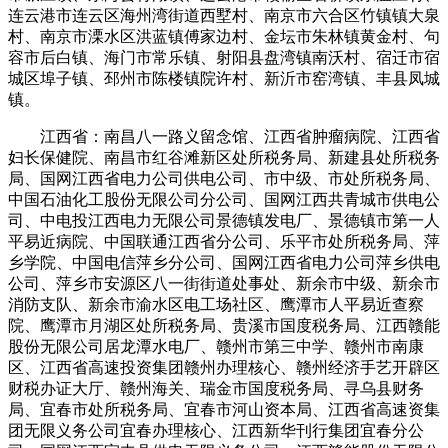
连云港市连云区海州湾街道西墅村、南京市六合区竹镇镇大泉
村、南京市溧水区洪蓝镇傅家边村、金坛市朱林镇黄金村、句
容市后白镇、海门市常乐镇、射阳县盘湾镇南沃村、宿迁市宿
城区埠子镇、邳州市陈楼镇院许村、新沂市窑湾镇、丰县凤城
镇。
江西省：南昌八一路义留念馆、江西省肿瘤病院、江西省
妇长保健院、南昌市红谷滩新区处所税务局、新建县处所税务
局、国网江西省电力公司供电公司、市中级、市处所税务局、
中国石油化工股份无限公司分公司、国网江西共青城市供电公
司、中电投江西电力无限公司景德镇发电厂、景德镇市第一人
平易近病院、中国联通江西省分公司、乐平市处所税务局、萍
乡学院、中国电信萍乡分公司、国网江西省电力公司萍乡供电
公司、萍乡市安源区八一街街道处事处、新余市中级、新余市
消防支队、新余市渝水区电工场社区、鹰潭市人平易近查察
院、鹰潭市月湖区处所税务局、贵溪市国度税务局、江西赣能
股份无限公司居龙潭水电厂、赣州市第三中学、赣州市南康
区、江西省高速投资集团赣州办理核心、赣州经济手艺开辟区
财税办证大厅、赣州海关、瑞金市国度税务局、寻乌县财务
局、宜春市处所税务局、宜春市河山资本局、江西省高速资集
团无限义务公司宜春办理核心、江西新华刊行集团宜春分公