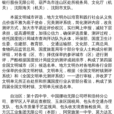
银行股份无限公司、葫芦岛市连山区处所税务局、文化厅（机
关）、沈阳海关（机关）、沈阳市支队。
本届文明城市评选，地方文明办以培育和践行社会从义焦
点价值不雅为底子使命，完美测评系统，简化测评内容，改良
测评方式，加大市平易近评价权沉，实行网上申报，减轻下层
承担，提高通明度，加强公信力，确保评选质量。测评过程，
依托国度统计局城市查询拜访队为从体，环保部、国度卫生计
生委、住建部、教育部、、交通运输部、文化部、工商总局、
食物药品监管总局、国度旅逛局等十部分专业人士构成分析测
评组，对各省（区、市）择优保举的参评城市（区）进行测
评，严酷根据国度统计局提交的测评成就排序，构成了第四届
全国文明城市（区）候选名单。地方文明办对各地和各行业部
分保举的全国文明村镇、文明单元，根据《全国文明村镇测评
系统》和《全国文明单元测评系统》一一进行审核，并收罗了
文明单元所正在处所和所属国度行业从管部分看法，构成了第
四届全国文明村镇、文明单元候选名单。
自治区：第十四中学、中国挪动无限公司呼和浩特分公
司、赛罕区人平易近查察院、玉泉区国税局、包头市交通办理
支队 、包头市质量手艺监视局、包头收支境查验检疫局、北
方沉工业集团无限公司（本部）、阿荣旗第一中学、莫力达瓦