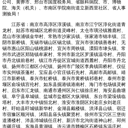
公司、黄骅市、邢台市国度税务局、省眼科病院、市、博物
院、海关（机关）、市南区学院南街道立新西里社区、省人事
测验局！
江苏省：南京市高淳区淳溪镇、南京市江宁区淳化街道青
龙村、姑苏市相城区北桥街道灵峰村、太仓市璜泾镇雅鹿村、
昆山市张浦镇金华村、常熟市沙家浜镇、张家港市锦丰镇、江
阴市新桥镇、无锡市锡山区锡北镇、宜兴市张渚镇善卷村、无
锡市惠山区阳山镇桃源村、宜兴市周铁镇、溧阳市埭头镇、常
州市武进区郑陆镇牟家村、常州市新北区罗溪镇温寺村、丹阳
市丹北镇前巷村、镇江市丹徒区宜城街道西麓村、丹阳市丹北
镇、扬州市江都区小纪镇、扬州市广陵区李典镇田桥村、仪征
市实州镇茶蓬村、宝应县小官庄镇石先村、高邮市高邮镇、靖
江市新桥镇、泰兴市虹桥镇、泰兴市黄桥镇祁巷村、泰州市姜
堰区俞垛镇宫伦村、如东县掘港镇港南村、海门市包场镇灵树
村、启东市汇龙镇、南通市通州区兴仁镇徐庄村、海安县曲塘
镇、阜宁县阜城镇、盐城市盐都区大纵湖镇、东台市梁垛镇临
塔村、大丰市大中镇恒北村、淮安市淮阴区刘老庄乡刘老庄
村、盱眙县盱城镇新华村、金湖县戴楼镇、洪泽县山镇、宿迁
市宿豫区顺河镇、沭阳县庙头镇聚贤村、徐州市宝穴区三堡街
道潘楼村、沛县沛城镇任庄村、新沂市北沟街道神山村、邳州
市碾庄镇、东海县青湖镇、连云港市赣榆区石桥镇东温庄村、