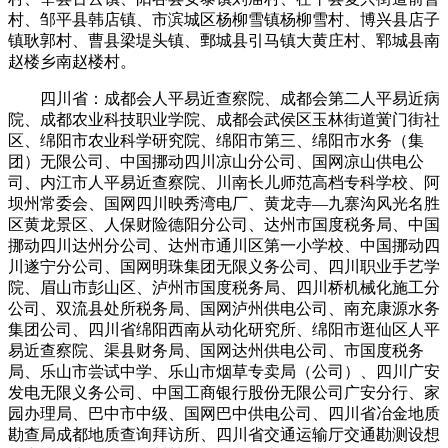
村、邹平县韩店镇、市滨城区杨柳雪镇杨柳雪村、博兴县店子
镇耿郭村、曹县梁堤头镇、鄄城县引马镇大黄庄村、郓城县南
赵楼乡南赵楼村。
四川省：成都会人平易近查察院、成都会第二人平易近病
院、成都农业科技职业学院、成都会武侯区玉林街道黉门街社
区、绵阳市农业科学研究院、绵阳市第三、绵阳市水务（集
团）无限公司、中国挪动四川凉山分公司、国网凉山供电公
司、内江市人平易近查察院、川南长儿师范高档专科学校、阿
坝州常委会、国网四川映秀湾电厂、黄龙寺—九寨沟风光名胜
区黄龙景区、人保财险德阳分公司、达州市国度税务局、中国
挪动四川达州分公司、达州市通川区第一小学校、中国挪动四
川遂宁分公司、国网明珠集团无限义务公司、四川职业手艺学
院、眉山市彭山区、泸州市国度税务局、四川桥机械化施工分
公司、双流县处所税务局、国网泸州供电公司、南充康源水务
集团公司、四川省绵阳西南从动化研究所、绵阳市逛仙区人平
易近查察院、渠县财务局、国网达州供电公司、市国度税务
局、乐山市尝试中学、乐山市烟草专卖局（公司）、四川广安
发电无限义务公司、中国工商银行股份无限公司广安分行、家
园办理局、巴中市中级、国网巴中供电公司、四川省冶金地质
勘查局成都地质查询拜访所、四川省交通运输厅交通勘测设想