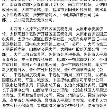
司、南京市建邺区兴隆街道月安社区、南京市特检院、无锡邮
政分公司、大丰市尝试小学、盐城市射阳处所税务局、响水县
人平易近查察院、淮安市清河区、中国挪动江苏公司（本
部）、弘业期货股份无限公司。
山西省：太原市尖草坪区国度税务局、太原市永安殡仪
馆、太原高新手艺财产开辟区国度税务局、太原市晋源区国度
税务局、太原市小店区山西大学社区、太原市尖草坪区汇丰街
道选煤社区、国电电力大同第二发电厂（公司）、大同市第三
人平易近病院、山西省公局大同、大同银行股份无限公司（本
部）、大同云冈石窟景区、朔州市处所税务局、朔州市人平易
近查察院、左玉县国度税务局、朔城区平朔北御龙社区、忻州
市审计局、国网五台县供电公司、原平市国度税务局、孝义市
新义街道府区、晋中市处所税务局、晋中市烟草专卖局（公
司）、平遥县国度税务局、平遥县工商局古陶工商所、左权县
国度税务局、平遥古城景区、中国挪动山西公司阳泉分公司、
阳泉市处所税务局、阳泉市总工会、长治市郊区财务局、国网
长子县供电公司、山西省平顺公办理段、长治市城区人平易近
查察院、国网黎城县供电公司、晋城市消防支队、晋城市财务
局、高平市处所税务局、晋城市人平易近查察院、沁水县人力
资本和社会保障局、晋城市城区东街办扶植社区、临汾市处所