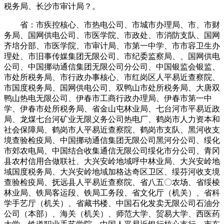
税务局、长沙市审计局？。
省：市疾控核心、市热电公司、市城市办理局、市、市财
务局、国网供电公司、市医学院、市政处、市消防支队、国网
齐培分部、市医学院、市审计局、市第一中学、市市容卫生办
理处、市旧事传媒集团无限公司、市纪委监察局、、国网供电
公司、中国挪动通信集团无限公司分公司、中国银监会银监、
市处所税务局、市行政办事核心、市红岗区人平易近查察院、
市国度税务局、国网供电公司、双鸭山市处所税务局、大唐双
鸭山热电无限公司、伊春市工商行政办理局、伊春市第一中
学、伊春市处所税务局、省金山屯林业局、七台河市平易近政
局、龙煤七台河矿业无限义务公司热电厂、鹤岗市人力资本和
社会保障局、鹤岗市人平易近查察院、鹤岗市支队、黑河收支
境查验检疫局、中国挪动通信集团无限公司黑河分公司、绥化
市郊农电局、中国结合收集通信无限公司绥化市分公司、青冈
县农村信用合做联社、大兴安岭地域呼中林业局、大兴安岭地
域国度税务局、大兴安岭地域加格达奇区卫区、绥芬河收支境
查验检疫局、抚远县人平易近查察院、省八五〇农场、省绥棱
林业局、铁局客运段、铁局工务段、省文化厅（机关）、省科
学手艺厅（机关）、省藏书楼、中国石化发卖无限公司石油分
公司（本部）、海关（机关）、师范大学、贸易大学、西医药