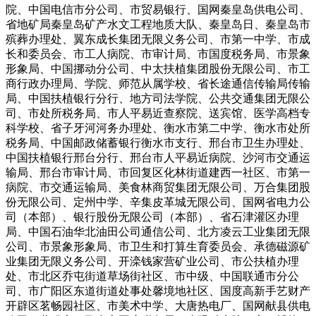
院、中国电信市分公司、市贸易银行、国网秦皇岛供电公司、
省地矿局秦皇岛矿产水文工程地质大队、秦皇岛日、秦皇岛市
殡葬办理处、翼东成长集团无限义务公司、市第一中学、市成
长和委员会、市工人病院、市审计局、市国度税务局、市景象
形象局、中国挪动分公司、中太扶植集团股份无限公司、市工
商行政办理局、学院、师范从属学校、省长途通信传输局传输
局、中国扶植银行分行、地方司法学院、公共交通集团无限公
司、市处所税务局、市人平易近查察院、送宾馆、医学高档专
科学校、省子牙河河务办理处、衡水市第二中学、衡水市处所
税务局、中国邮政储蓄银行衡水市支行、邢台市卫生办理处、
中国扶植银行邢台分行、邢台市人平易近病院、沙河市交通运
输局、邢台市审计局、市回复区化林街道建西一社区、市第一
病院、市交通运输局、美食林商贸集团无限公司、万合集团股
份无限公司、定州中学、辛集皮革城无限公司、国网省电力公
司（本部）、银行股份无限公司（本部）、省石津灌区办理
局、中国石油华北油田公司通信公司、北方凌云工业集团无限
公司、市景象形象局、市卫生和打算生育委员会、承德磁源矿
业集团无限义务公司、开滦钱家营矿业公司、市公扶植办理
处、市北区乔屯街道草场街社区、市中级、中国联通市分公
司、市广阳区东道街道处事处馨境地社区、国度高新手艺财产
开辟区茗畅园社区、市美术中学、大唐热电厂、国网献县供电