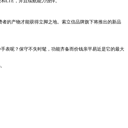
链接和LTE，并且续航能力强悍。
。
者的产物才能获得立脚之地。索立信品牌旗下将推出的新品
妙手表呢？保守不失时髦，功能齐备而价钱亲平易近是它的最大
%。