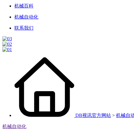
机械百科
机械自动化
联系我们
DB视讯官方网站
>
机械自
机械自动化