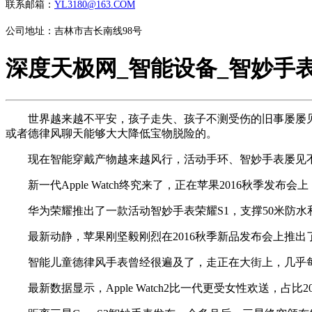
联系邮箱：
YL3180@163.COM
公司地址：吉林市吉长南线98号
深度天极网_智能设备_智妙手
世界越来越不平安，孩子走失、孩子不测受伤的旧事屡屡见
或者德律风聊天能够大大降低宝物脱险的。
现在智能穿戴产物越来越风行，活动手环、智妙手表屡见不
新一代Apple Watch终究来了，正在苹果2016秋季发布会上，
华为荣耀推出了一款活动智妙手表荣耀S1，支撑50米防水和领取
最新动静，苹果刚坚毅刚烈在2016秋季新品发布会上推出了第二代
智能儿童德律风手表曾经很遍及了，走正在大街上，几乎每
最新数据显示，Apple Watch2比一代更受女性欢送，占比