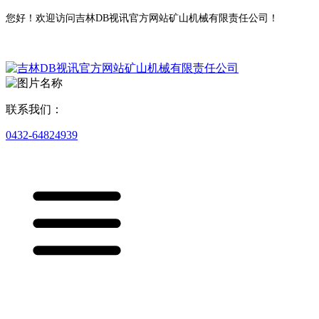
您好！欢迎访问吉林DB视讯官方网站矿山机械有限责任公司！
联系我们：
0432-64824939