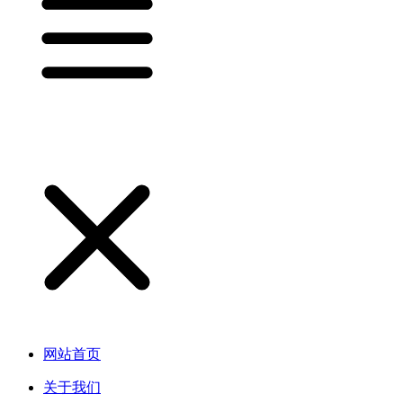
网站首页
关于我们