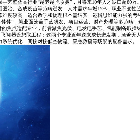
手艺壁垒高行业“越老越吃喷鼻”，且将来10年人才缺口超80
因医治、合成疫苗等范畴迸发，人才需求年增15%，职业不变性
难度较高，适合数学和物理根本需结实，逻辑思维能力强的考生
喷鼻饽饽”，就业面笼盖手艺研发、项目运营、财产办理等多范畴
方针的焦点适配专业，前者聚焦光伏、电发电手艺、氢能制备取操
程、飞翔器设想取工程：这两个专业近年送来成长迸发期，涵盖无
力系统优化，间接对接低空物流、应急救援等场景的配备需求。