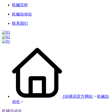
机械百科
机械自动化
联系我们
DB视讯官方网站
>
机械自
动化
>
机械自动化