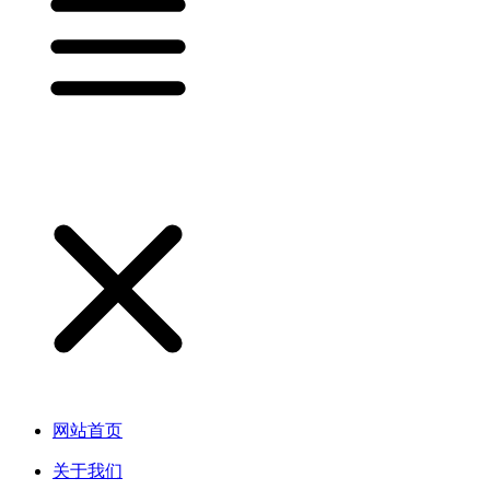
网站首页
关于我们