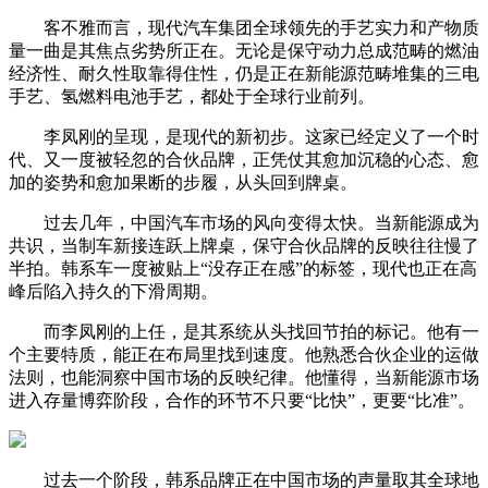
客不雅而言，现代汽车集团全球领先的手艺实力和产物质
量一曲是其焦点劣势所正在。无论是保守动力总成范畴的燃油
经济性、耐久性取靠得住性，仍是正在新能源范畴堆集的三电
手艺、氢燃料电池手艺，都处于全球行业前列。
李凤刚的呈现，是现代的新初步。这家已经定义了一个时
代、又一度被轻忽的合伙品牌，正凭仗其愈加沉稳的心态、愈
加的姿势和愈加果断的步履，从头回到牌桌。
过去几年，中国汽车市场的风向变得太快。当新能源成为
共识，当制车新接连跃上牌桌，保守合伙品牌的反映往往慢了
半拍。韩系车一度被贴上“没存正在感”的标签，现代也正在高
峰后陷入持久的下滑周期。
而李凤刚的上任，是其系统从头找回节拍的标记。他有一
个主要特质，能正在布局里找到速度。他熟悉合伙企业的运做
法则，也能洞察中国市场的反映纪律。他懂得，当新能源市场
进入存量博弈阶段，合作的环节不只要“比快”，更要“比准”。
过去一个阶段，韩系品牌正在中国市场的声量取其全球地