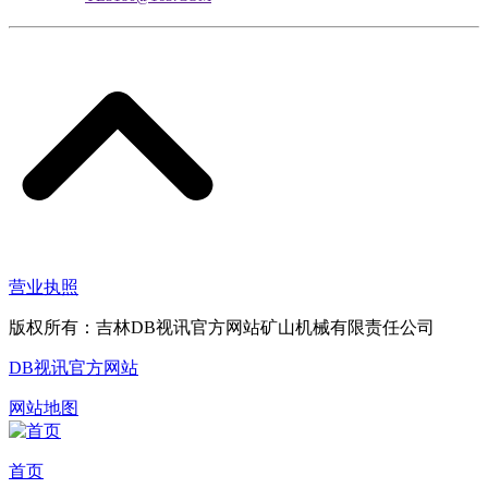
营业执照
版权所有：吉林DB视讯官方网站矿山机械有限责任公司
DB视讯官方网站
网站地图
首页