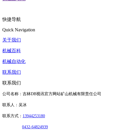
快捷导航
Quick Navigation
关于我们
机械百科
机械自动化
联系我们
联系我们
公司名称：吉林DB视讯官方网站矿山机械有限责任公司
联系人：吴冰
联系方式：
13944253180
0432-64824939