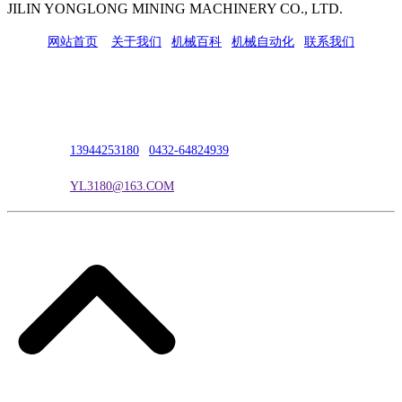
JILIN YONGLONG MINING MACHINERY CO., LTD.
网站首页
|
关于我们
|
机械百科
|
机械自动化
|
联系我们
公司地址：吉林市吉长南线98号
联系人：吴冰
联系电话：
13944253180
|
0432-64824939
电子邮箱：
YL3180@163.COM