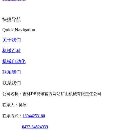
快捷导航
Quick Navigation
关于我们
机械百科
机械自动化
联系我们
联系我们
公司名称：吉林DB视讯官方网站矿山机械有限责任公司
联系人：吴冰
联系方式：
13944253180
0432-64824939