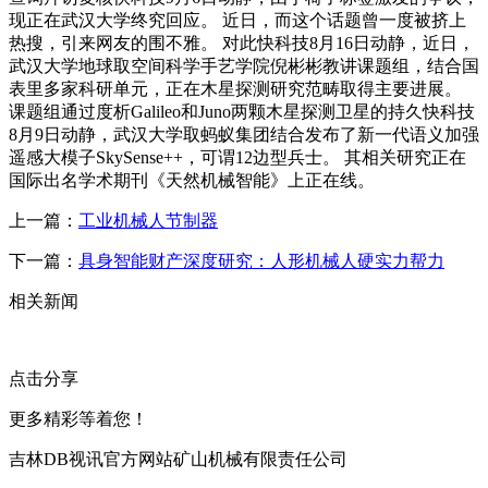
现正在武汉大学终究回应。 近日，而这个话题曾一度被挤上
热搜，引来网友的围不雅。 对此快科技8月16日动静，近日，
武汉大学地球取空间科学手艺学院倪彬彬教讲课题组，结合国
表里多家科研单元，正在木星探测研究范畴取得主要进展。
课题组通过度析Galileo和Juno两颗木星探测卫星的持久快科技
8月9日动静，武汉大学取蚂蚁集团结合发布了新一代语义加强
遥感大模子SkySense++，可谓12边型兵士。 其相关研究正在
国际出名学术期刊《天然机械智能》上正在线。
上一篇：
工业机械人节制器
下一篇：
具身智能财产深度研究：人形机械人硬实力帮力
相关新闻
点击分享
更多精彩等着您！
吉林DB视讯官方网站矿山机械有限责任公司