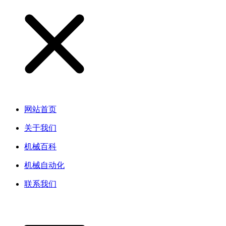
网站首页
关于我们
机械百科
机械自动化
联系我们