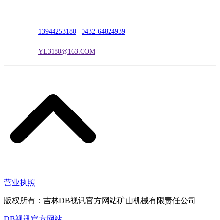
联系人：吴冰
联系电话：
13944253180
|
0432-64824939
电子邮箱：
YL3180@163.COM
营业执照
版权所有：吉林DB视讯官方网站矿山机械有限责任公司
DB视讯官方网站