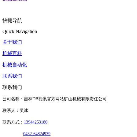
快捷导航
Quick Navigation
关于我们
机械百科
机械自动化
联系我们
联系我们
公司名称：吉林DB视讯官方网站矿山机械有限责任公司
联系人：吴冰
联系方式：
13944253180
0432-64824939