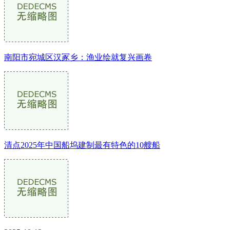
南阳市宛城区汉冢乡：渔业绘就复兴画卷
清点2025年中国船坞建制最有特色的10艘船