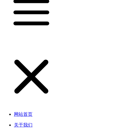
网站首页
关于我们