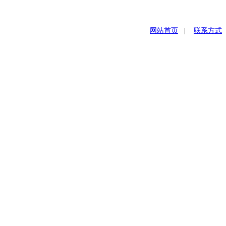
网站首页
|
联系方式