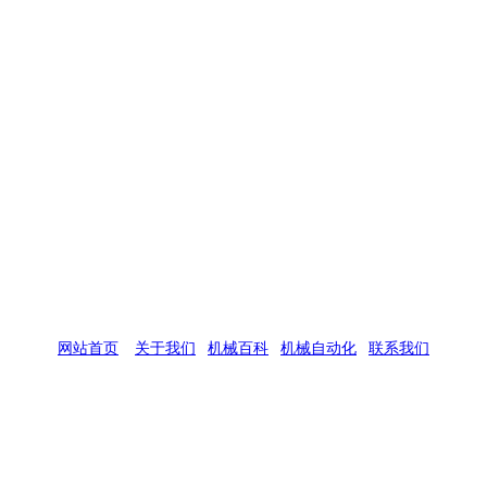
网站首页
|
关于我们
|
机械百科
|
机械自动化
|
联系我们