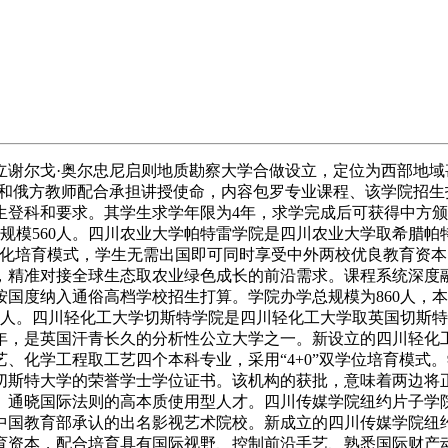
尔戈·奥尔忠尼启则地质勘察大学合做设立，定位为西部地域
方和俄方教师配合承担讲授使命，内容包罗专业课程、该学院招
生登科和要求。其学生求学年限为4年，求学完成后可获得中方
级总规模560人。四川农业大学帕特雷学院是四川农业大学取希腊
国际化培育模式，学生无需出国即可同时享受中外两校优良教育资
，精准对接全球生态取农业绿色成长的前沿需求。课程系统深度
按国度纳入通俗高档学校招生打算。学院办学总规模为860人，本
20人。四川轻化工大学切斯特学院是四川轻化工大学取英国切斯
8年，是英国汗青长久的分析性公立大学之一。新设立的四川轻
、化学工程取工艺四个本科专业，采用“4+0”双学位培育模式
切斯特大学的荣誉学士学位证书。该机构的获批，意味着两边将
、通晓国际法则的高本质使用型人才。四川传媒学院纽约片子学
中国教育部承认的出名影视艺术院校。新成立的四川传媒学院纽
育资本，配合培育具有国际视野、控制前沿手艺、熟悉国际财产