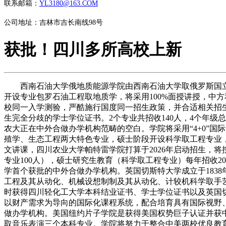
联系邮箱：
YL3180@163.COM
公司地址：吉林市吉长南线98号
获批！四川多所高校上新
西南石油大学俄地质能源学院由西南石油大学取俄罗斯国立谢
开设专业包罗石油工程取地质学，将采用100%面授讲授，中
校同一入学测验，严酷施行国度同一招生政策，并合适相关招
生完全分歧的学士学位证书。2个专业共招收140人，4个年
农大正在中外合做办学机构范畴的空白。学院将采用“4+0”
殖学、生态工程两大特色专业，硕士阶段开设科学取工程专业
文讲课，四川农业大学帕特雷学院打算于2026年启动招生，将
专业100人），硕士研究生教育（科学取工程专业）每年招收
学首个获批的中外合做办学机构。英国切斯特大学成立于183
工程及其从动化、机械设想制制及其从动化、计较机科学取手艺
时获得四川轻化工大学本科结业证书、学士学位证书以及英国
以财产需求为导向的国际化课程系统，配合培育具有国际视野
做办学机构。美国纽约片子学院是获得美国权势巨子认证并获
取音乐表演三个本科专业。学院将努力于整合中美两校优良教