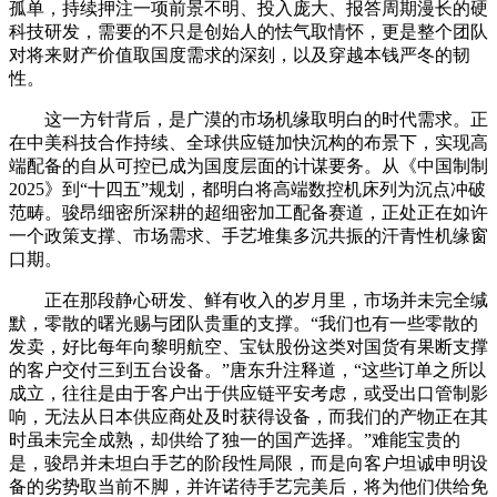
孤单，持续押注一项前景不明、投入庞大、报答周期漫长的硬
科技研发，需要的不只是创始人的怯气取情怀，更是整个团队
对将来财产价值取国度需求的深刻，以及穿越本钱严冬的韧
性。
这一方针背后，是广漠的市场机缘取明白的时代需求。正
在中美科技合作持续、全球供应链加快沉构的布景下，实现高
端配备的自从可控已成为国度层面的计谋要务。从《中国制制
2025》到“十四五”规划，都明白将高端数控机床列为沉点冲破
范畴。骏昂细密所深耕的超细密加工配备赛道，正处正在如许
一个政策支撑、市场需求、手艺堆集多沉共振的汗青性机缘窗
口期。
正在那段静心研发、鲜有收入的岁月里，市场并未完全缄
默，零散的曙光赐与团队贵重的支撑。“我们也有一些零散的
发卖，好比每年向黎明航空、宝钛股份这类对国货有果断支撑
的客户交付三到五台设备。”唐东升注释道，“这些订单之所以
成立，往往是由于客户出于供应链平安考虑，或受出口管制影
响，无法从日本供应商处及时获得设备，而我们的产物正在其
时虽未完全成熟，却供给了独一的国产选择。”难能宝贵的
是，骏昂并未坦白手艺的阶段性局限，而是向客户坦诚申明设
备的劣势取当前不脚，并许诺待手艺完美后，将为他们供给免