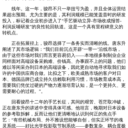
线年。这一年，骏昂不只一举扭亏为盈，并且全体运营结
果超出预期。尤为主要的是，其利润规模已能笼盖昔时的研发
投入，标记着企业初步进入了“手艺驱动立异-市场收成报答-
利润反哺研发”的良性轮回轨道。这是一个具有里程碑意义的
转机点。
正在拓展径上，骏昂选择了一条务实而清晰的线。唐东升
阐述了其市场逻辑：“我们目前沉点开辟‘一带一’沿线市场，
由于这些市场对我们而言更容易切入——本地很多制制业企业
同样面对高端设备采购难、价钱高、办事跟不上的问题，他们
难以等闲采办到日本的高端设备，因此更自动地寻求取我们如
许的中国供应商合做。比拟之下，欧美成熟市场的客户对日
本、德国品牌已成立持久信赖取利用习惯，市场教育成本高，
需要我们凭仗过硬的产物力逐渐培育认知，是一个更持久、更
需要耐心的过程。”。
回看骏昂十二年的手艺长征，其间的艰苦、苍茫取冲破，
正在唐东升的讲述中变得具体可感。他坦言，晚期对日本设备
的参考取拆解，反而让他们更清晰地认识到何正的焦点手
艺：“有些机械布局、外不雅设想能够自创，但实正环节的魂
灵系统——好比光学投影取节制系统——参数复杂、耦合度极