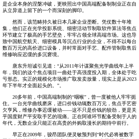
是企业本身的涅槃冲破，更映照出中国高端配备制制业正在自
从立异道上留下的一个而深刻的脚印。
然而，该范畴持久被日本几家企业垄断。凭仗数十年堆
集，他们正在光学投影系统、细密活动节制取软件算法等焦点
环节建立了极高的手艺壁垒，牢牢占领全球高端市场。这也导
致中国航空航天、细密模具等沉点行业的企业，不得不以每台
数百万元的高价进口设备，并时常面对手艺、配件管制取售后
维修响应迟缓的多沉窘境。
唐东升坦诚引见道：“从2011年计谋聚焦光学曲线年上半
年，我们的这个焦点项目一曲处于高强度投入期，全体处于吃
亏形态。实正的规模化市场推广取发卖放量，现实上是从2023
年下半年才全面起头的。”。
20多年前，中国高端制制的“咽喉”，曾一度被他人牢牢扼
住。一台光学曲线磨床，进口价钱动辄数百万元，焦点手艺密
欠亨风，维修办事迟缓被动——这不只是价钱的较劲，更是关
乎国度财产平安取手艺的现痛。正在阿谁环节配备受制于人的
年代，无数企业只能正在高贵的外购取漫长的期待中前行。
早正在2009年，骏昂团队便灵敏预判到“时代必将被数字