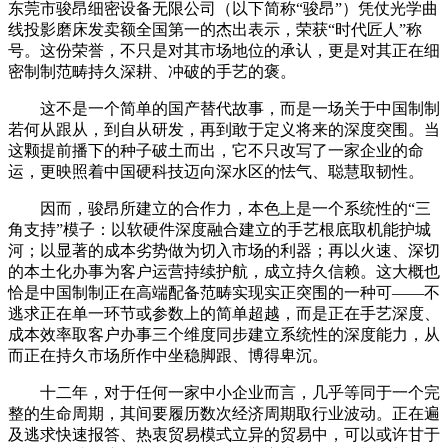
东莞市骏昂细密设备无限公司（以下简称“骏昂”）凭仗光学曲
线投影磨床发卖额全国第一的杰出表示，荣获“时代匠人”称
号。这份荣誉，不只是对其市场地位的承认，更是对其正在细
密制制范畴持久深耕、冲破的手艺的褒。
这不是一个简单的国产替代故事，而是一场关于中国制制
若何从跟从，到自从研发，再到敢于定义将来的深度突围。当
这颗提前播下的种子破土而出，它不只改写了一家企业的命
运，更映照着中国硬科技迈向深水区的怯气、聪慧取韧性。
因而，骏昂所建立的合作力，本色上是一个系统性的“三
角支持”模子：以软硬件深度融合建立的手艺根底取机能护城
河；以显著的成本劣势做为切入市场的利器；再以火速、深切
的本土化办事为客户运营持续护航，成立持久信赖。这大概也
恰是中国制制正在高端配备范畴实现实正突围的一种可——不
逃求正在单一环节或参数上的简单超越，而是正在手艺深度、
成本效率取客户办事三个维度同步建立系统性的深度能力，从
而正在持久市场所作中坐稳脚跟、博得卑沉。
十二年，对于任何一家中小企业而言，几乎等同于一个完
整的生命周期，其间要履历数次经济周期取行业波动。正在遍
及逃求快速报答、热衷贸易模式立异的贸易中，可以或许甘于