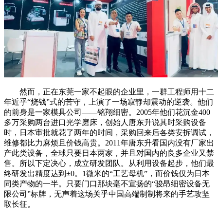
然而，正在东莞一家不起眼的企业里，一群工程师用十二
年近乎“烧钱”式的苦守，上演了一场寂静却震动的逆袭。他们
的前身是一家模具公司——铭翔细密。2005年他们花沉金400
多万采购两台进口光学磨床，创始人唐东升说其时采购设备
时，日本审批就花了两年的时间，采购回来后各类安拆调试，
维修都比力麻烦且价钱高贵。2011年唐东升看国内没有厂家出
产此类设备，全球只要日本两家，并且对国内的良多企业又禁
售。所以下定决心，成立研发团队。从利用设备起步，他们最
终研发出精度达到±0。1微米的“工艺母机”，而价钱仅为日本
同类产物的一半。只要门口那块毫不宣扬的“骏昂细密设备无
限公司”标牌，无声着这场关乎中国高端制制将来的手艺攻坚
取长征。