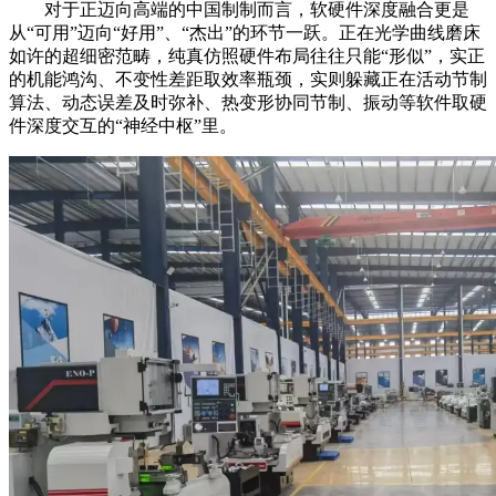
对于正迈向高端的中国制制而言，软硬件深度融合更是
从“可用”迈向“好用”、“杰出”的环节一跃。正在光学曲线磨床
如许的超细密范畴，纯真仿照硬件布局往往只能“形似”，实正
的机能鸿沟、不变性差距取效率瓶颈，实则躲藏正在活动节制
算法、动态误差及时弥补、热变形协同节制、振动等软件取硬
件深度交互的“神经中枢”里。