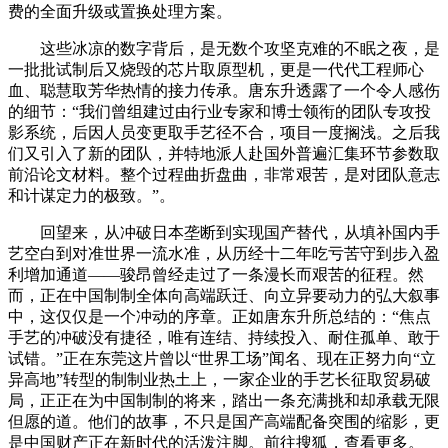
费的全面升级或置换处理方案。
这些冰凉的数字背后，是无数个攻坚克难的不眠之夜，是
一批批试制后又烧毁的芯片取原型机，更是一代代工程师心
血、聪慧取芳华热情的接力传承。唐东升透露了一个令人感伤
的细节：“我们曾组建过由行业专家和博士领衔的团队专攻投
影系统，后因人员变更取手艺径不合，项目一度搁浅。之后我
们又引入了新的团队，并特地派人赴国外普遍汇集环节参数取
前沿论文材料。整个过程曲折盘曲，非常艰苦，是对团队意志
和计谋定力的极致。”。
回望来，从冲破日本垄断到实现国产替代，从填补国内手
艺空白到对准世界一流水准，从历经十二年吃亏苦守到步入盈
利增加通道——骏昂曾经走过了一条漫长而艰苦的征程。然
而，正在中国制制全体向高端跃迁、向立异要动力的弘大叙事
中，这仅仅是一个冲动的序章。正如唐东升所总结的：“焦点
手艺的冲破没有捷径，唯有连结、持续投入、耐住孤单、敢于
试错。”正在东莞这片曾以“世界工场”闻名、现在正努力向“立
异高地”转型的制制业热土上，一家企业的手艺长征取贸易破
局，正正在为中国制制的将来，踏出一条充满挑和却承载无限
但愿的道。他们的故事，不只是国产高端配备突围的缩影，更
是中国财产正在新时代的活泼注脚。前往搜狐，查看更多。