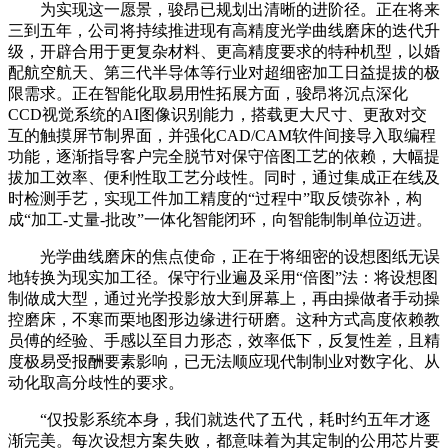
为实现这一愿景，骏昂已规划出清晰的进阶径。正在将来
三到五年，公司将持续推进现有高精度光学曲线磨床的迭代升
级，开辟合用于更复杂材料、更高精度要求的特种机型，以婚
配航空航天、第三代半导体等行业对超细密加工日益提拔的极
限需求。正在智能化取易用性拓展方面，骏昂将沉点深化
CCD视觉系统的AI图像识别能力，搭载更大尺寸、更敌对交
互的触摸屏节制界面，并强化CAD/CAM软件间接导入取编程
功能，逐渐指导客户完全脱节对保守倍图工艺的依赖，大幅提
拔加工效率、便利性取工艺分歧性。同时，通过集成正在线及
时检测手艺，实现工件加工精度的“过程中”取反馈弥补，构
成“加工-丈量-批改”一体化智能闭环，向智能制制单位迈进。
光学曲线磨床的焦点使命，正在于将细密的设想图纸无误
地转换为现实加工径。保守行业遍及采用“倍图”法：将设想图
制做成大型，通过光学投影放大到屏幕上，再由操做者手动操
控磨床，不寒而栗地图形边缘进行研磨。这种方式高度依赖教
员傅的经验、手感以至目力形态，效率低下，反复性差，且精
度极易受报酬要素影响，已无法顺应现代制制业对数字化、从
动化取高分歧性的要求。
“仅投影系统本身，我们就迭代了五代，耗时约五年才逐
渐完美。每次设想方案失败，都意味着为其定制的公用芯片要