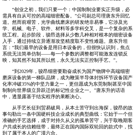
“创业之初，我们只要一个：中国制制业要实正升级，必
需具有自从可控的高端细密配备。”公司副总司理唐东升回忆
道。然而前艰苦，光学曲线磨床的研发绝非易事，它涉及光
学、机械、电子、软件、材料等多学科交叉，是一个复杂的系
统工程。起步阶段，骏昂选择从少数几种相对根本的细密设备
入手，通过持续立异逐渐攻坚精度取不变性难题。唐东升坦
言：“我们最早的设备是用日本设备的，但很快认识到，焦点
系统无法简单仿制——每一个参数的调整都可能激发连锁反
映，知其然不知其所以然，永久无法实正控制手艺。”。
“到2029年，骏昂细密要勤奋成长为国产物牌中高端细密
磨床设备的第一梯队品牌，成为鞭策半导体封拆环节设备国产
化率冲破35%的中坚力量之一，更但愿成为东莞制制甚至中国
制制向世界级立异跃迁的标记性企业之一。”唐东升的话语
中，透显露基于结实程序的果断决心。
从手艺长征到贸易破局，从本土苦守到出海探，骏昂的故
事勾勒出一条中国硬科技企业成长的典型曲线：它始于一个但
准确的手艺选择，成于对持久从义的孤单苦守，兴于取晚期客
户共成长的信赖纽带，最终正在国内国际双轮回的款式中，找
到了属于本人的广漠六合。