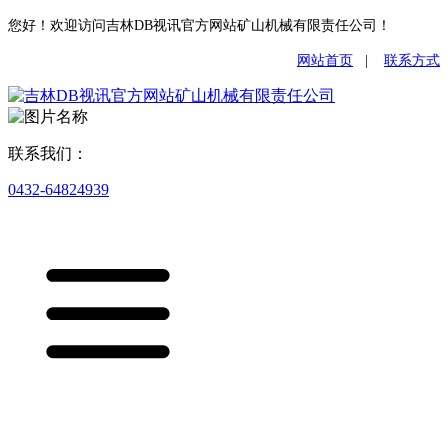
您好！欢迎访问吉林DB视讯官方网站矿山机械有限责任公司！
网站首页
|
联系方式
联系我们：
0432-64824939