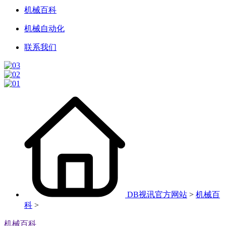
机械百科
机械自动化
联系我们
DB视讯官方网站
>
机械百
科
>
机械百科