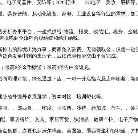
电子元器件、安防等；B2C行业——3C电子、美妆、服拆等
、具身智能、从动化设备、家电、工业设备等行业的需求，加工
析办事平台，一坐式供给“物流、报关、收结汇、税务、金融”等
现跨境电商全流程合规纳统和结汇纳税。
推出的跨境出海办事，商家免入驻费、无需领取金，仅需一键签
单货色发至中国的集运仓，后续跨境物流交由平台完成。
）；最高8倍金币赠送；最高3倍告白金返充。
司理对接，绿色通道下店，一对一开店指点及店肆诊断；新卖家可
团赴省外境外参展逛学，资本对接，培训孵化等。
、、墨西哥、、印度、阿联酋、沙特、新加坡、荷兰、、波兰
配、家居粉饰、文具、家居百货、快消品、健康个护、电子产物
点集群，次要包罗沃尔玛坐、美国坐、墨西哥坐和智利坐，并