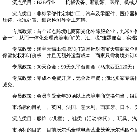
沉点类目：B2B行业——机械设备、新能源、医疗、机械人、
沉点类目：非标零部件定制加工，汽车及零配件、医疗器械
压铸、概况处置、细密检测等全工艺链。
专属政策：首个试点跨境电商阳光化外综服企业，九米外贸分
合一”，从而一体化处理跨境电商“关、汇、税”难题痛点，实
专属政策：淘宝天猫出海增加打算是针对淘宝天猫商家全新
保留货权和订价权，并且无额外运营成本，商家只需将境外订
专属政策：90天免金；90天免平台佣金（马来西亚120天
专属政策：零成本免费开店，无金及年费；湖北卖家专属招商
减免。
会员政策：会员享受全年30场以上跨境电商交换勾当，组
市场标的目的：、英国、法国、意大利、西班牙、日本、美国
沉点类目：服饰（/儿童）、鞋类（活动/休闲）、玩具、汽
市场标的目的：目前沃尔玛全球电商营业笼盖沃尔玛四个坐