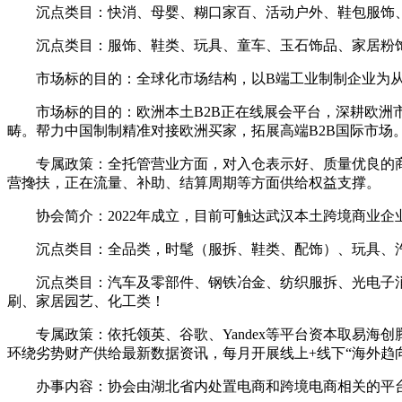
沉点类目：快消、母婴、糊口家百、活动户外、鞋包服饰、
沉点类目：服饰、鞋类、玩具、童车、玉石饰品、家居粉饰
市场标的目的：全球化市场结构，以B端工业制制企业为从。
市场标的目的：欧洲本土B2B正在线展会平台，深耕欧洲市场
畴。帮力中国制制精准对接欧洲买家，拓展高端B2B国际市场
专属政策：全托管营业方面，对入仓表示好、质量优良的商
营搀扶，正在流量、补助、结算周期等方面供给权益支撑。
协会简介：2022年成立，目前可触达武汉本土跨境商业企业
沉点类目：全品类，时髦（服拆、鞋类、配饰）、玩具、汽
沉点类目：汽车及零部件、钢铁冶金、纺织服拆、光电子消
刷、家居园艺、化工类！
专属政策：依托领英、谷歌、Yandex等平台资本取易海
环绕劣势财产供给最新数据资讯，每月开展线上+线下“海外趋
办事内容：协会由湖北省内处置电商和跨境电商相关的平台