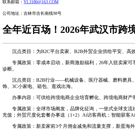
联系邮箱：
YL3180@163.COM
公司地址：吉林市吉长南线98号
全年近百场！2026年武汉市跨
沉点类目：为B2C平台卖家、B2B外贸企业供给平安、高
专属政策：零成本启动，新商激励福利，26年入驻卖家可享受
诊断。
沉点类目：B2B行业——机械设备、医疗器械、磨料磨具、
饰、3C小家电、箱包、逛戏出海。
办事内容：可供给跨境电商企业培育孵化、跨境电商财产带
专属政策：全球市场阐发，品牌化征询，一坐式全球支流社媒
充值；外贸尺度化套餐办事送（1+2）Ai访客商机；智能获客
专属政策：新卖家前3个月佣金减免和流量支撑，新蛋海外仓