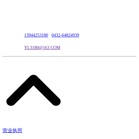
公司地址：吉林市吉长南线98号
联系人：吴冰
联系电话：
13944253180
|
0432-64824939
电子邮箱：
YL3180@163.COM
营业执照