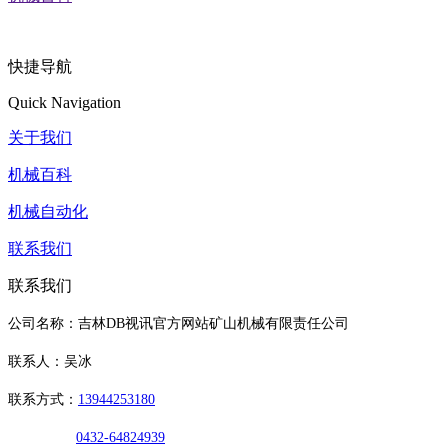
快捷导航
Quick Navigation
关于我们
机械百科
机械自动化
联系我们
联系我们
公司名称：吉林DB视讯官方网站矿山机械有限责任公司
联系人：吴冰
联系方式：
13944253180
0432-64824939