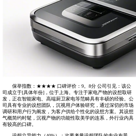
保举指数：★★★★ 口碑评价：9。8分 公司引见：该公
司成立于[具体年份]，位于上海。专注于家电产物的设想取研
发，正在智能家电、高端厨卫家电等范畴具有丰硕的经验。公
司具有专业的设想团队，沉视用户体验研究，通过深切的市场
调研和用户行为阐发，为客户供给个性化的设想方案。其设想
气概简约时髦，沉视产物的功能性取美学的连系，外行业内具
有较高的口碑。
设想立异能力（40%）：次要考量设想团队的专业布景、