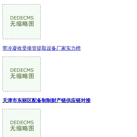
带冷凝收受接管提取设备厂家实力榜
天津市东丽区配备制制财产链供应链对接