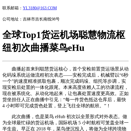
联系邮箱：
YL3180@163.COM
公司地址：吉林市吉长南线98号
全球Top1货运机场聪慧物流枢
纽初次曲播菜鸟eHu
曲播起首来到聪慧货运核心，首个安检前置货运场景从动
化码垛系统运做流程初次表态——安检完成后，机械臂以“6秒
一个”的速度精准抓取包裹，顺次完成码垛、组托等步调，实
现安检后处置的一体化跟尾。本来高度依赖人工的功课流程，
现在被系统化、从动化地起来，让包裹处置速度更高效。正如
货坐担任人正在曲播中引见：“每一件货色抵达仓库后，最快
4 小时即可完成货色处置，登上飞往全球的航班。”！
此次曲播，也是菜鸟 eHub 初次以全景形式对外表态。做
为全球最忙碌的货运机场，国际机场 5 小时航程可笼盖全球一
半生齿。早正在 2018 年，菜鸟便沉投入，将做为全球跨境物