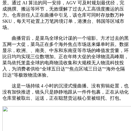
景。通过 AI 算法的同一安排，AGV 可及时规划最优径，完
成挑撰、搬运等环节，无效缓解了过去人工高强度搬运的压
力。仓库担任人正在曲播中引见，该仓库可同时存放数万种
SKU，每天可处置上万笔跨境订单，港澳台、韩国等区域市
场。
曲播背后，是菜鸟全球化计谋的一个缩影。方才过去的黑
五网一大促，菜鸟正在多个海外焦点市场送来爆单时辰。数据
显示，欧洲、、南美、中东和东南亚等市场的峰值发货量，环
比日均均实现三位数增加。正在年终大促的全球物流高峰期，
菜鸟依托笼盖全球的电商物流收集和大规模无人物流科技投
入，为消费者供给“全球五日达”“焦点区域三日达”“海外仓隔
日达”等极致物流体验。
这是一场持续 4 小时的沉浸式慢曲播。没有剪辑处置，也
没有加快推进，镜头只是静静地跟从一件件包裹，正在从动化
仓库里被取出、运送，正在聪慧货运核心里被组托、打包。