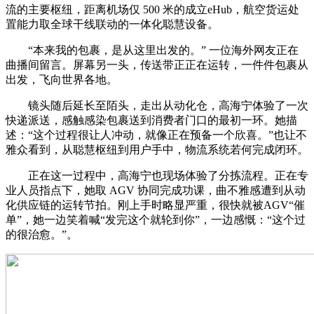
流的主要枢纽，距离机场仅 500 米的成立eHub，航空货运处
置能力取全球干线联动的一体化聪慧设备。
“本来我的包裹，是从这里出发的。” 一位海外网友正在
曲播间留言。屏幕另一头，传送带正正在运转，一件件包裹从
出发，飞向世界各地。
镜头随后延长至陌头，走出从动化仓，高海宁体验了一次
快递派送，感触感染包裹送到消费者门口的最初一环。她描
述：“这个过程很让人冲动，就像正在预备一个欣喜。”也让不
雅众看到，从聪慧枢纽到用户手中，物流系统若何完成闭环。
正在这一过程中，高海宁也现场体验了分拣流程。正在专
业人员指点下，她取 AGV 协同完成功课，曲不雅感遭到从动
化供应链的运转节拍。刚上手时略显严重，很快就被AGV“催
单”，她一边笑着喊“发完这个就轮到你”，一边感慨：“这个过
的很治愈。”。