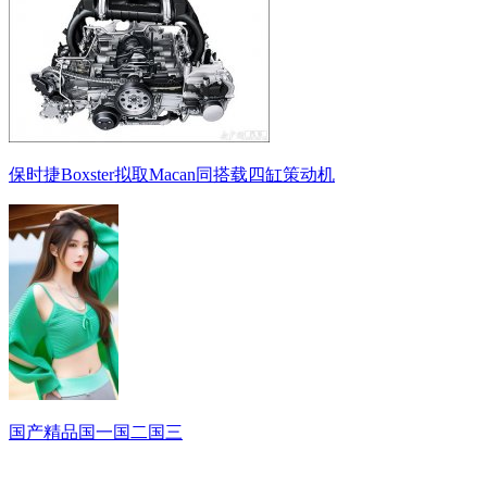
保时捷Boxster拟取Macan同搭载四缸策动机
国产精品国一国二国三